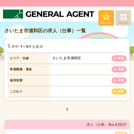
お気に入り
メニュー
さいたま市浦和区の求人（仕事）一覧
求人（仕事）検索
5
1
5
件中
〜
件を表示
人材派遣サービス
さいたま市浦和区
エリア・沿線
変更
転職支援サービス
希望職種・資格
変更
登録から就業まで
雇用形態
変更
こだわり
変更
安心の福利厚生
1
お問い合わせ
No.02557
求人（仕事）