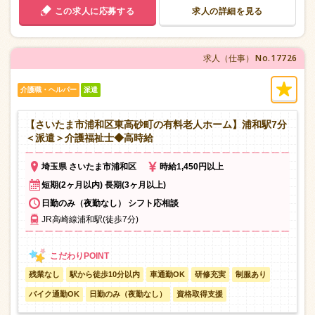
この求人に応募する
求人の詳細を見る
No.17726
求人（仕事）
介護職・ヘルパー
派遣
【さいたま市浦和区東高砂町の有料老人ホーム】浦和駅7分
＜派遣＞介護福祉士◆高時給
埼玉県 さいたま市浦和区
時給1,450円以上
短期(2ヶ月以内) 長期(3ヶ月以上)
日勤のみ（夜勤なし） シフト応相談
JR高崎線浦和駅(徒歩7分)
残業なし
駅から徒歩10分以内
車通勤OK
研修充実
制服あり
バイク通勤OK
日勤のみ（夜勤なし）
資格取得支援