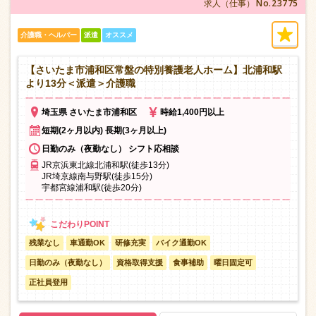
No.23775
求人（仕事）
介護職・ヘルパー
派遣
オススメ
【さいたま市浦和区常盤の特別養護老人ホーム】北浦和駅
より13分＜派遣＞介護職
埼玉県 さいたま市浦和区
時給1,400円以上
短期(2ヶ月以内) 長期(3ヶ月以上)
日勤のみ（夜勤なし） シフト応相談
JR京浜東北線北浦和駅(徒歩13分)
JR埼京線南与野駅(徒歩15分)
宇都宮線浦和駅(徒歩20分)
残業なし
車通勤OK
研修充実
バイク通勤OK
日勤のみ（夜勤なし）
資格取得支援
食事補助
曜日固定可
正社員登用