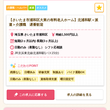
介護職・ヘルパー
派遣
オススメ
【さいたま市浦和区大東の有料老人ホーム】北浦和駅＜派
遣＞介護職 遅番歓迎
埼玉県 さいたま市浦和区
時給1,500円以上
短期(2ヶ月以内) 長期(3ヶ月以上)
日勤のみ（夜勤なし） シフト応相談
JR京浜東北線北浦和駅(バス15分)
残業なし
日曜休み
研修充実
制服あり
バイク通勤OK
日勤のみ（夜勤なし）
資格取得支援
曜日固定可
この求人に応募する
求人の詳細を見る