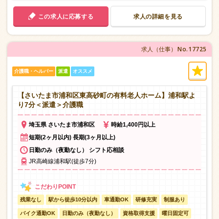
この求人に応募する
求人の詳細を見る
No.17725
求人（仕事）
介護職・ヘルパー
派遣
オススメ
【さいたま市浦和区東高砂町の有料老人ホーム】浦和駅よ
り7分＜派遣＞介護職
埼玉県 さいたま市浦和区
時給1,400円以上
短期(2ヶ月以内) 長期(3ヶ月以上)
日勤のみ（夜勤なし） シフト応相談
JR高崎線浦和駅(徒歩7分)
残業なし
駅から徒歩10分以内
車通勤OK
研修充実
制服あり
バイク通勤OK
日勤のみ（夜勤なし）
資格取得支援
曜日固定可