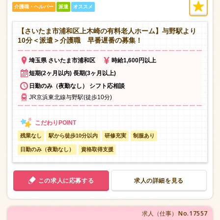
介護職・ヘルパー
派遣
オススメ
【さいたま市浦和区上木崎の有料老人ホーム】与野駅より
10分＜派遣＞介護職 早番遅番の募集！
埼玉県 さいたま市浦和区
時給1,600円以上
短期(2ヶ月以内) 長期(3ヶ月以上)
日勤のみ（夜勤なし） シフト応相談
JR京浜東北線与野駅(徒歩10分)
残業なし
駅から徒歩10分以内
研修充実
制服あり
日勤のみ（夜勤なし）
資格取得支援
この求人に応募する
求人の詳細を見る
No.17557
求人（仕事）