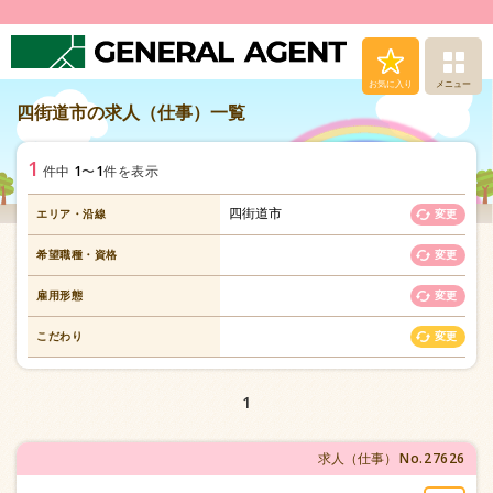
お気に入り
メニュー
四街道市の求人（仕事）一覧
求人（仕事）検索
1
1
1
件中
〜
件を表示
人材派遣サービス
四街道市
エリア・沿線
変更
転職支援サービス
希望職種・資格
変更
登録から就業まで
雇用形態
変更
こだわり
変更
安心の福利厚生
1
お問い合わせ
No.27626
求人（仕事）