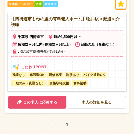
介護職・ヘルパー
派遣
オススメ
【四街道市もねの里の有料老人ホーム】物井駅＜派遣＞介
護職
千葉県 四街道市
時給1,500円以上
短期(2ヶ月以内) 長期(3ヶ月以上)
日勤のみ（夜勤なし）
JR総武本線物井駅(徒歩18分)
残業なし
車通勤OK
研修充実
制服あり
バイク通勤OK
日勤のみ（夜勤なし）
資格取得支援
食事補助
この求人に応募する
求人の詳細を見る
1