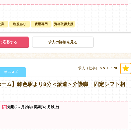
充実
制服あり
夜勤専門
資格取得支援
に応募する
求人の詳細を見る
No.33670
求人（仕事）
オススメ
ホーム】雑色駅より8分＜派遣＞介護職 固定シフト相
短期(2ヶ月以内) 長期(3ヶ月以上)