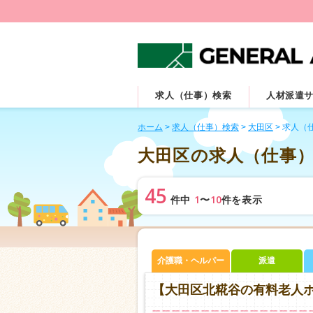
求人（仕事）検索
人材派遣
ホーム
>
求人（仕事）検索
>
大田区
>
求人（
大田区の求人（仕事
45
1
10
件中
〜
件を表示
介護職・ヘルパー
派遣
【大田区北糀谷の有料老人