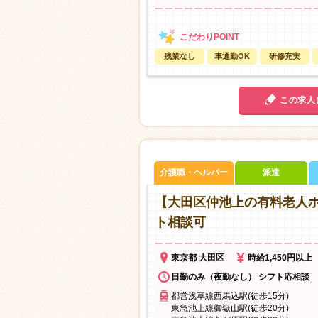
残業なし
車通勤OK
研修充実
この求人
介護職・ヘルパー
派遣
【大田区仲池上の有料老人
ト相談可
東京都 大田区
時給1,450円以上
日勤のみ（夜勤なし） シフト応相談
都営浅草線西馬込駅(徒歩15分)
東急池上線御嶽山駅(徒歩20分)