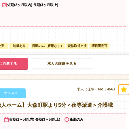
短期(2ヶ月以内) 長期(3ヶ月以上)
充実
制服あり
日勤のみ（夜勤なし）
資格取得支援
曜日固定可
に応募する
求人の詳細を見る
No.34663
求人（仕事）
オススメ
老人ホーム】大森町駅より5分＜夜専派遣＞介護職
短期(2ヶ月以内) 長期(3ヶ月以上)
夜勤のみ