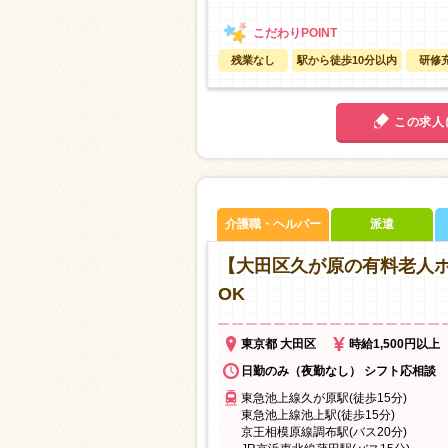
残業なし
駅から徒歩10分以内
研修
この求人
介護職・ヘルパー
派遣
【大田区久が原の有料老人ホ
OK
東京都 大田区
時給1,500円以上
日勤のみ（夜勤なし） シフト応相談
東急池上線久が原駅(徒歩15分)
東急池上線池上駅(徒歩15分)
京王相模原線調布駅(バス20分)