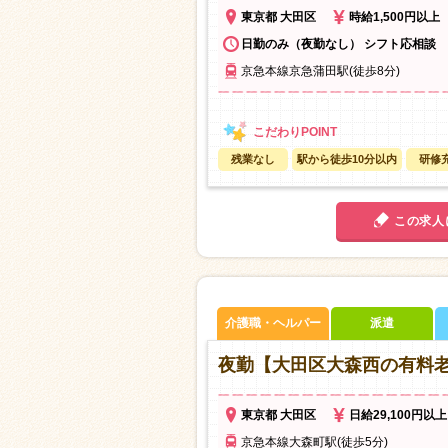
東京都 大田区
時給1,500円以上
日勤のみ（夜勤なし） シフト応相談
京急本線京急蒲田駅(徒歩8分)
残業なし
駅から徒歩10分以内
研修
この求人
介護職・ヘルパー
派遣
夜勤【大田区大森西の有料
東京都 大田区
日給29,100円以上
京急本線大森町駅(徒歩5分)