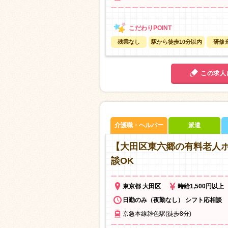
残業なし
駅から徒歩10分以内
研修
この求人
介護職・ヘルパー
派遣
【大田区東六郷の有料老人
談OK
東京都 大田区
時給1,500円以上
日勤のみ（夜勤なし） シフト応相談
京急本線雑色駅(徒歩8分)