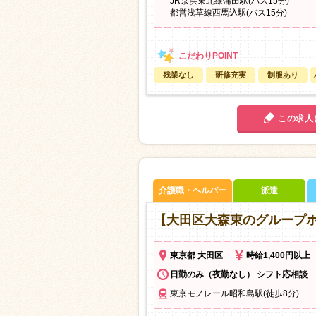
JR京浜東北線蒲田駅(バス15分)
都営浅草線西馬込駅(バス15分)
残業なし
研修充実
制服あり
この求人
介護職・ヘルパー
派遣
【大田区大森東のグループ
東京都 大田区
時給1,400円以上
日勤のみ（夜勤なし） シフト応相談
東京モノレール昭和島駅(徒歩8分)