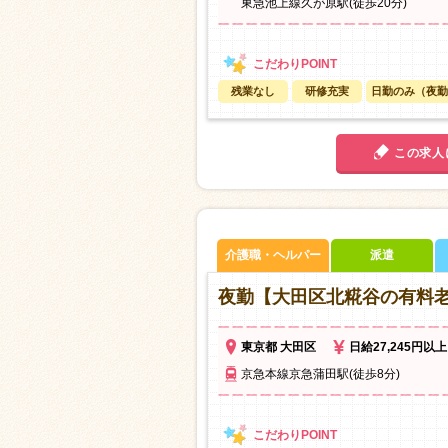
東急池上線久が原駅(徒歩20分)
残業なし
研修充実
日勤のみ（夜勤
この求人
介護職・ヘルパー
派遣
夜勤【大田区北糀谷の有料
東京都 大田区
日給27,245円以上
京急本線京急蒲田駅(徒歩8分)