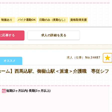
制服あり
バイク通勤OK
日勤のみ（夜勤なし）
資格取得支援
に応募する
求人の詳細を見る
No.34487
求人（仕事）
オススメ
ホーム】西馬込駅、御嶽山駅＜派遣＞介護職 専従シフ
短期(2ヶ月以内) 長期(3ヶ月以上)