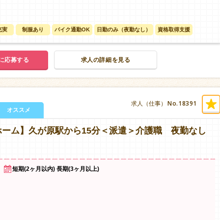
充実
制服あり
バイク通勤OK
日勤のみ（夜勤なし）
資格取得支援
に応募する
求人の詳細を見る
No.18391
求人（仕事）
オススメ
ーム】久が原駅から15分＜派遣＞介護職 夜勤なし
短期(2ヶ月以内) 長期(3ヶ月以上)