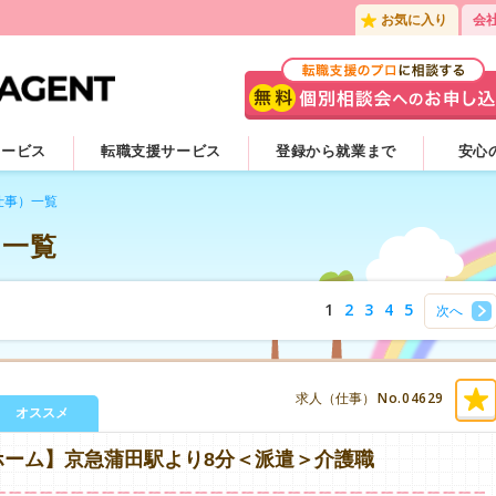
お気に入り
会
サービス
転職支援サービス
登録から就業まで
安心
仕事）一覧
）一覧
1
2
3
4
5
次へ
No.04629
求人（仕事）
オススメ
ホーム】京急蒲田駅より8分＜派遣＞介護職