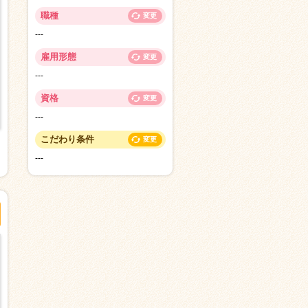
職種
変更
---
雇用形態
変更
---
資格
変更
---
こだわり条件
変更
---