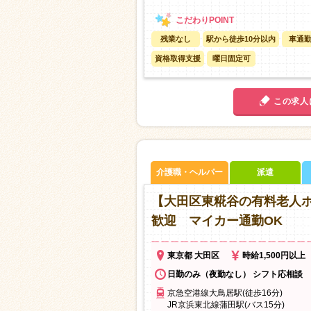
残業なし
駅から徒歩10分以内
車通勤
資格取得支援
曜日固定可
この求人
介護職・ヘルパー
派遣
【大田区東糀谷の有料老人ホ
歓迎 マイカー通勤OK
東京都 大田区
時給1,500円以上
日勤のみ（夜勤なし） シフト応相談
京急空港線大鳥居駅(徒歩16分)
JR京浜東北線蒲田駅(バス15分)