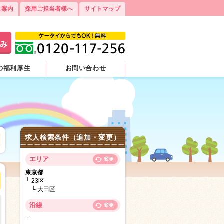
社案内
採用ご担当者様へ
サイトマップ
の福利厚生
お問い合わせ
求人検索条件（追加・変更）
エリア
変更
東京都
23区
大田区
沿線
変更
---