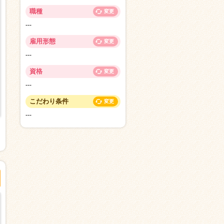
職種
変更
---
雇用形態
変更
---
資格
変更
---
こだわり条件
変更
---