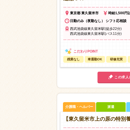
東京都 東久留米市
時給1,500円
日勤のみ（夜勤なし） シフト応相談
西武池袋線東久留米駅(徒歩22分)
西武池袋線東久留米駅(バス11分)
残業なし
車通勤OK
研修充実
この求人
介護職・ヘルパー
派遣
【東久留米市上の原の特別