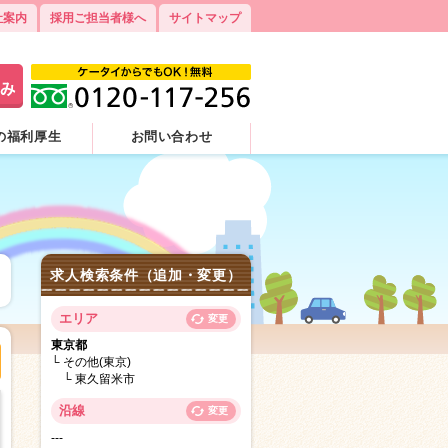
社案内
採用ご担当者様へ
サイトマップ
の福利厚生
お問い合わせ
求人検索条件（追加・変更）
エリア
変更
東京都
その他(東京)
東久留米市
沿線
変更
---