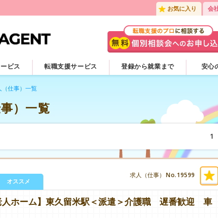
お気に入り
会
サービス
転職支援サービス
登録から就業まで
安心
人（仕事）一覧
仕事）一覧
1
No.19599
求人（仕事）
オススメ
老人ホーム】東久留米駅＜派遣＞介護職 遅番歓迎 車