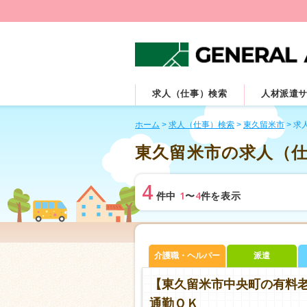
求人（仕事）検索
人材派遣
ホーム
>
求人（仕事）検索
>
東久留米市
>
求
東久留米市の求人（
4
1
4
件中
〜
件を表示
介護職・ヘルパー
派遣
【東久留米市中央町の有料
通勤ＯＫ