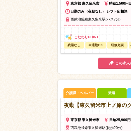
東京都 東久留米市
時給1,500円
日勤のみ（夜勤なし） シフト応相談
西武池袋線東久留米駅(バス7分)
残業なし
車通勤OK
研修充実
この求人
介護職・ヘルパー
派遣
夜勤【東久留米市上ノ原の
東京都 東久留米市
日給25,900
西武池袋線東久留米駅(徒歩20分)