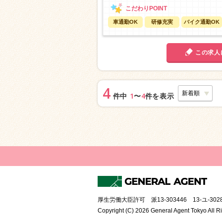
車通勤OK
研修充実
バイク通勤OK
この求人
4
1
4
件中
〜
件を表示
厚生労働大臣許可 派13-303446 13-ユ-3028
Copyright (C) 2026 General Agent Tokyo All R