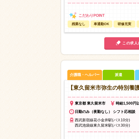
残業なし
車通勤OK
研修充実
この求人
介護職・ヘルパー
派遣
【東久留米市弥生の特別養
東京都 東久留米市
時給1,500円
日勤のみ（夜勤なし） シフト応相談
西武新宿線花小金井駅(バス10分)
西武池袋線東久留米駅(バス30分)