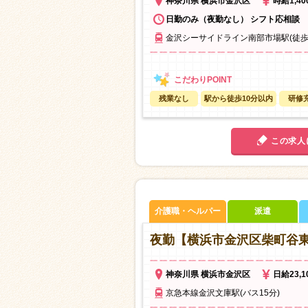
神奈川県 横浜市金沢区
時給1,4
日勤のみ（夜勤なし） シフト応相談
金沢シーサイドライン南部市場駅(徒歩
残業なし
駅から徒歩10分以内
研修
この求人
介護職・ヘルパー
派遣
夜勤【横浜市金沢区柴町谷
神奈川県 横浜市金沢区
日給23,
京急本線金沢文庫駅(バス15分)