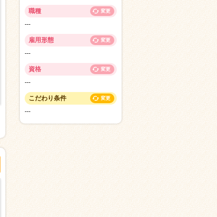
職種
変更
---
雇用形態
変更
---
資格
変更
---
こだわり条件
変更
---