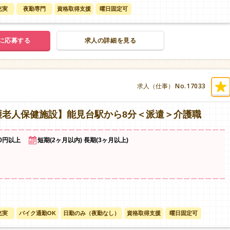
充実
夜勤専門
資格取得支援
曜日固定可
に応募する
求人の詳細を見る
No.17033
求人（仕事）
護老人保健施設】能見台駅から8分＜派遣＞介護職
50円以上
短期(2ヶ月以内) 長期(3ヶ月以上)
充実
バイク通勤OK
日勤のみ（夜勤なし）
資格取得支援
曜日固定可