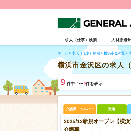
求人（仕事）検索
人材派遣
ホーム
>
求人（仕事）検索
>
横浜市金沢区
>
横浜市金沢区の求人
9
1
9
件中
〜
件を表示
介護職・ヘルパー
派遣
2025/12新規オープン
介護職