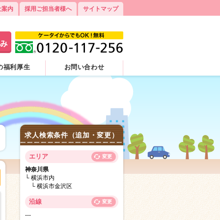
社案内
採用ご担当者様へ
サイトマップ
の福利厚生
お問い合わせ
求人検索条件（追加・変更）
エリア
変更
神奈川県
横浜市内
横浜市金沢区
沿線
変更
---