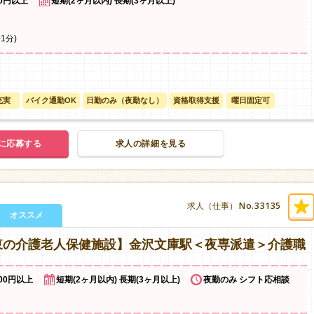
00円以上
短期(2ヶ月以内) 長期(3ヶ月以上)
1分)
充実
バイク通勤OK
日勤のみ（夜勤なし）
資格取得支援
曜日固定可
に応募する
求人の詳細を見る
No.33135
求人（仕事）
オススメ
東の介護老人保健施設】金沢文庫駅＜夜専派遣＞介護職
100円以上
短期(2ヶ月以内) 長期(3ヶ月以上)
夜勤のみ シフト応相談