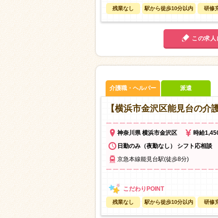
残業なし
駅から徒歩10分以内
研修
この求人
介護職・ヘルパー
派遣
【横浜市金沢区能見台の介
神奈川県 横浜市金沢区
時給1,4
日勤のみ（夜勤なし） シフト応相談
京急本線能見台駅(徒歩8分)
残業なし
駅から徒歩10分以内
研修