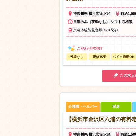
神奈川県 横浜市金沢区
時給1,5
日勤のみ（夜勤なし） シフト応相談
京急本線能見台駅(バス5分)
残業なし
研修充実
バイク通勤OK
この求人
介護職・ヘルパー
派遣
【横浜市金沢区六浦の有料
神奈川県 横浜市金沢区
時給1,5