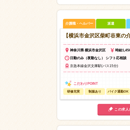
介護職・ヘルパー
派遣
【横浜市金沢区柴町谷東の
神奈川県 横浜市金沢区
時給1,4
日勤のみ（夜勤なし） シフト応相談
京急本線金沢文庫駅(バス15分)
研修充実
制服あり
バイク通勤OK
この求人