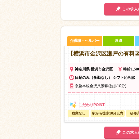
この求人
介護職・ヘルパー
派遣
【横浜市金沢区瀬戸の有料老
神奈川県 横浜市金沢区
時給1,5
日勤のみ（夜勤なし） シフト応相談
京急本線金沢八景駅(徒歩10分)
残業なし
駅から徒歩10分以内
研修
この求人