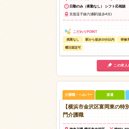
日勤のみ（夜勤なし） シフト応相談
京急逗子線六浦駅(徒歩4分)
残業なし
駅から徒歩10分以内
研修
曜日固定可
この求人
介護職・ヘルパー
派遣
【横浜市金沢区富岡東の特
門介護職