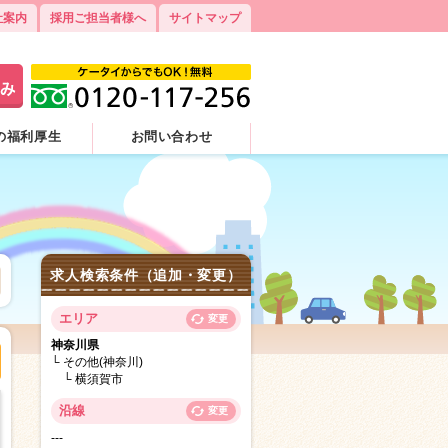
社案内
採用ご担当者様へ
サイトマップ
の福利厚生
お問い合わせ
求人検索条件（追加・変更）
エリア
変更
神奈川県
その他(神奈川)
横須賀市
沿線
変更
---