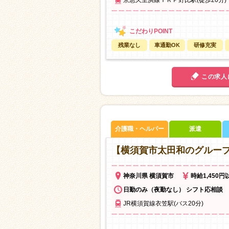
京急久里浜線ＹＲＰ野比駅(徒歩20分)
残業なし
車通勤OK
研修充実
この求人
介護職・ヘルパー
派遣
【横須賀市太田和のグルー
神奈川県 横須賀市
時給1,450円
日勤のみ（夜勤なし） シフト応相談
JR横須賀線衣笠駅(バス20分)