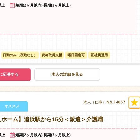
以上
短期(2ヶ月以内) 長期(3ヶ月以上)
日勤のみ（夜勤なし）
資格取得支援
曜日固定可
正社員登用
に応募する
求人の詳細を見る
No.14657
求人（仕事）
オススメ
ホーム】追浜駅から15分＜派遣＞介護職
以上
短期(2ヶ月以内) 長期(3ヶ月以上)