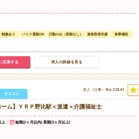
制服あり
バイク通勤OK
日勤のみ（夜勤なし）
資格取得支援
食事補助
に応募する
求人の詳細を見る
No.32041
求人（仕事）
オススメ
ホーム】ＹＲＰ野比駅＜派遣＞介護福祉士
以上
短期(2ヶ月以内) 長期(3ヶ月以上)