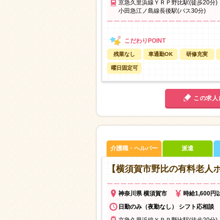
京急久里浜線ＹＲＰ野比駅(徒歩20分)
小田急江ノ島線長後駅(バス30分)
残業なし
車通勤OK
研修充実
曜日固定可
この求人
介護職・ヘルパー
派遣
【横須賀市野比の有料老人
神奈川県 横須賀市
時給1,600円
日勤のみ（夜勤なし） シフト応相談