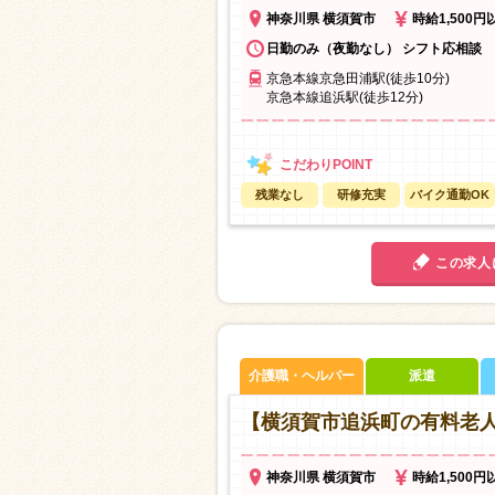
神奈川県 横須賀市
時給1,500円
日勤のみ（夜勤なし） シフト応相談
京急本線京急田浦駅(徒歩10分)
京急本線追浜駅(徒歩12分)
残業なし
研修充実
バイク通勤OK
この求人
介護職・ヘルパー
派遣
【横須賀市追浜町の有料老人
神奈川県 横須賀市
時給1,500円