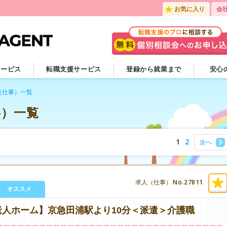
お気に入り
会
サービス
転職支援サービス
登録から就業まで
安心
（仕事）一覧
事）一覧
1
2
次へ
No.27811
求人（仕事）
オススメ
人ホーム】京急田浦駅より10分＜派遣＞介護職