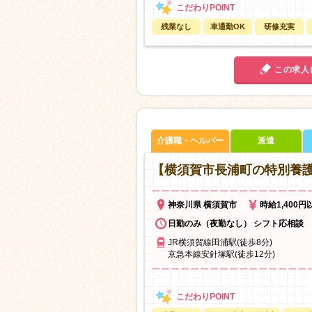
残業なし
車通勤OK
研修充実
この求人
介護職・ヘルパー
派遣
【横須賀市長浦町の特別養
神奈川県 横須賀市
時給1,400円
日勤のみ（夜勤なし） シフト応相談
JR横須賀線田浦駅(徒歩8分)
京急本線安針塚駅(徒歩12分)