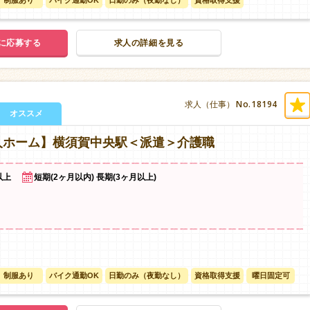
制服あり
バイク通勤OK
日勤のみ（夜勤なし）
資格取得支援
に応募する
求人の詳細を見る
No.18194
求人（仕事）
オススメ
人ホーム】横須賀中央駅＜派遣＞介護職
以上
短期(2ヶ月以内) 長期(3ヶ月以上)
制服あり
バイク通勤OK
日勤のみ（夜勤なし）
資格取得支援
曜日固定可