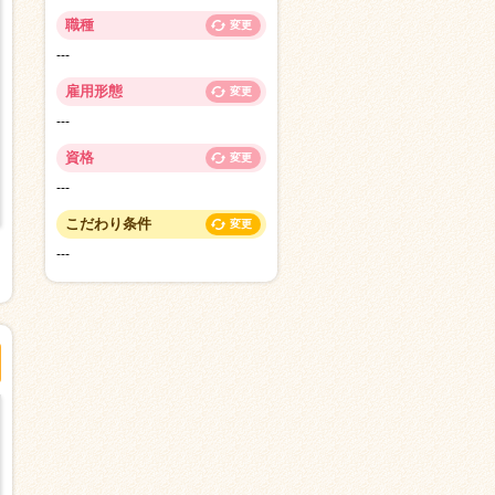
職種
変更
---
雇用形態
変更
---
資格
変更
---
こだわり条件
変更
---