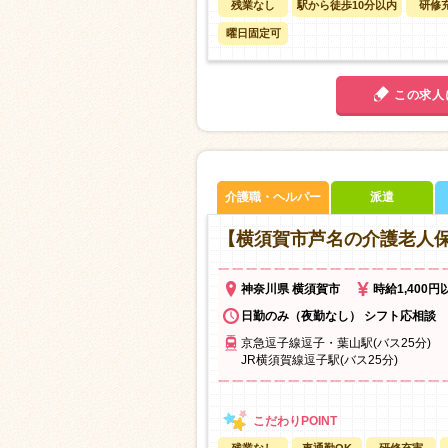
残業なし
駅から徒歩10分以内
研修
曜日固定可
この求人
介護職・ヘルパー
派遣
【横須賀市芦名の介護老人
神奈川県 横須賀市
時給1,400円
日勤のみ（夜勤なし） シフト応相談
京急逗子線逗子・葉山駅(バス25分)
JR横須賀線逗子駅(バス25分)