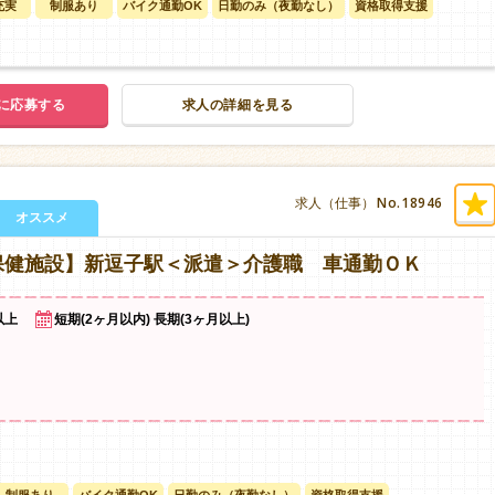
充実
制服あり
バイク通勤OK
日勤のみ（夜勤なし）
資格取得支援
に応募する
求人の詳細を見る
No.18946
求人（仕事）
オススメ
保健施設】新逗子駅＜派遣＞介護職 車通勤ＯＫ
以上
短期(2ヶ月以内) 長期(3ヶ月以上)