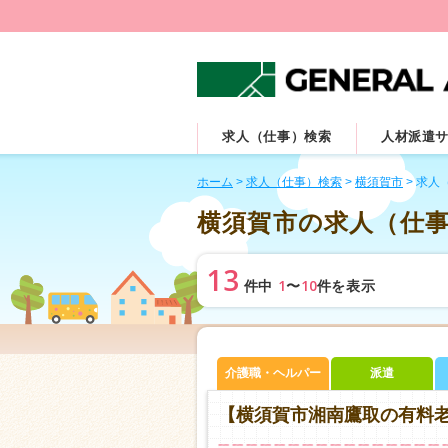
求人（仕事）検索
人材派遣
ホーム
>
求人（仕事）検索
>
横須賀市
>
求人
横須賀市の求人（仕
13
1
10
件中
〜
件を表示
介護職・ヘルパー
派遣
【横須賀市湘南鷹取の有料老