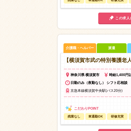
残業なし
車通勤OK
研修充実
この求人
介護職・ヘルパー
派遣
【横須賀市武の特別養護老
神奈川県 横須賀市
時給1,400円
日勤のみ（夜勤なし） シフト応相談
京急本線横須賀中央駅(バス20分)
残業なし
車通勤OK
研修充実