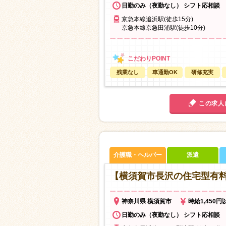
日勤のみ（夜勤なし） シフト応相談
京急本線追浜駅(徒歩15分)
京急本線京急田浦駅(徒歩10分)
残業なし
車通勤OK
研修充実
この求人
介護職・ヘルパー
派遣
【横須賀市長沢の住宅型有料
神奈川県 横須賀市
時給1,450円
日勤のみ（夜勤なし） シフト応相談