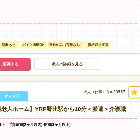
制服あり
バイク通勤OK
日勤のみ（夜勤なし）
資格取得支援
に応募する
求人の詳細を見る
No.33587
求人（仕事）
オススメ
老人ホーム】YRP野比駅から10分＜派遣＞介護職
以上
短期(2ヶ月以内) 長期(3ヶ月以上)