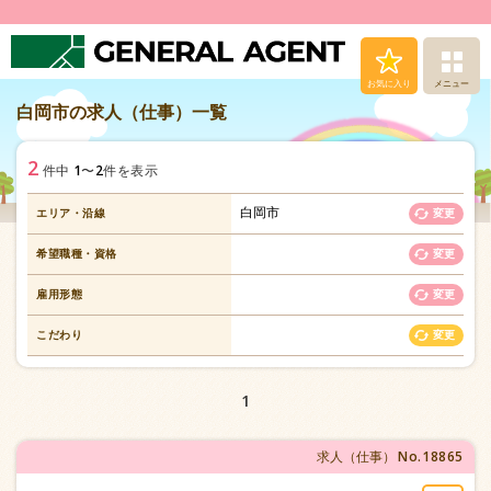
お気に入り
メニュー
白岡市の求人（仕事）一覧
求人（仕事）検索
2
1
2
件中
〜
件を表示
人材派遣サービス
白岡市
エリア・沿線
変更
転職支援サービス
希望職種・資格
変更
登録から就業まで
雇用形態
変更
こだわり
変更
安心の福利厚生
1
お問い合わせ
No.18865
求人（仕事）