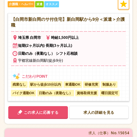
介護職・ヘルパー
派遣
オススメ
【白岡市新白岡のサ付住宅】新白岡駅から9分＜派遣＞介護
職
埼玉県 白岡市
時給1,500円以上
短期(2ヶ月以内) 長期(3ヶ月以上)
日勤のみ（夜勤なし） シフト応相談
宇都宮線新白岡駅(徒歩9分)
残業なし
駅から徒歩10分以内
車通勤OK
研修充実
制服あり
バイク通勤OK
日勤のみ（夜勤なし）
資格取得支援
曜日固定可
この求人に応募する
求人の詳細を見る
No.15054
求人（仕事）