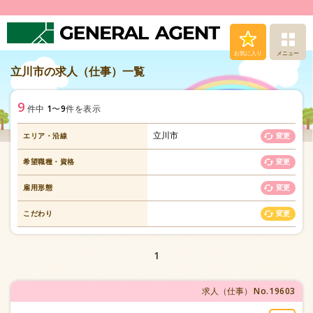
お気に入り
メニュー
立川市の求人（仕事）一覧
求人（仕事）検索
9
1
9
件中
〜
件を表示
人材派遣サービス
立川市
エリア・沿線
変更
転職支援サービス
希望職種・資格
変更
登録から就業まで
雇用形態
変更
こだわり
変更
安心の福利厚生
1
お問い合わせ
No.19603
求人（仕事）