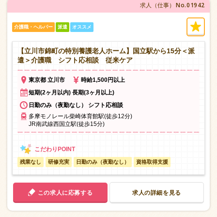
No.01942
求人（仕事）
介護職・ヘルパー
派遣
オススメ
【立川市錦町の特別養護老人ホーム】国立駅から15分＜派
遣＞介護職 シフト応相談 従来ケア
東京都 立川市
時給1,500円以上
短期(2ヶ月以内) 長期(3ヶ月以上)
日勤のみ（夜勤なし） シフト応相談
多摩モノレール柴崎体育館駅(徒歩12分)
JR南武線西国立駅(徒歩15分)
残業なし
研修充実
日勤のみ（夜勤なし）
資格取得支援
この求人に応募する
求人の詳細を見る