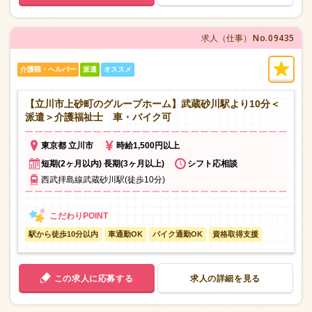
No.09435
求人（仕事）
介護職・ヘルパー
派遣
オススメ
【立川市上砂町のグループホーム】武蔵砂川駅より10分＜
派遣＞介護福祉士 車・バイク可
東京都 立川市
時給1,500円以上
短期(2ヶ月以内) 長期(3ヶ月以上)
シフト応相談
西武拝島線武蔵砂川駅(徒歩10分)
駅から徒歩10分以内
車通勤OK
バイク通勤OK
資格取得支援
この求人に応募する
求人の詳細を見る