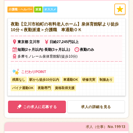
介護職・ヘルパー
派遣
オススメ
夜勤【立川市柏町の有料老人ホーム】泉体育館駅より徒歩
10分＜夜勤派遣＞介護職 車通勤ＯＫ
東京都 立川市
日給27,245円以上
短期(2ヶ月以内) 長期(3ヶ月以上)
夜勤のみ
多摩モノレール泉体育館駅(徒歩10分)
残業なし
駅から徒歩10分以内
車通勤OK
研修充実
制服あり
バイク通勤OK
夜勤専門
資格取得支援
この求人に応募する
求人の詳細を見る
No.19913
求人（仕事）