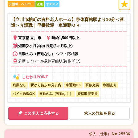
介護職・ヘルパー
派遣
オススメ
【立川市柏町の有料老人ホーム】泉体育館駅より10分＜派
遣＞介護職｜早番歓迎 車通勤ＯＫ
東京都 立川市
時給1,500円以上
短期(2ヶ月以内) 長期(3ヶ月以上)
日勤のみ（夜勤なし） シフト応相談
多摩モノレール泉体育館駅(徒歩10分)
残業なし
駅から徒歩10分以内
車通勤OK
研修充実
制服あり
バイク通勤OK
日勤のみ（夜勤なし）
資格取得支援
この求人に応募する
求人の詳細を見る
No.25536
求人（仕事）