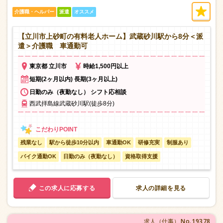
介護職・ヘルパー
派遣
オススメ
【立川市上砂町の有料老人ホーム】武蔵砂川駅から8分＜派
遣＞介護職 車通勤可
東京都 立川市
時給1,500円以上
短期(2ヶ月以内) 長期(3ヶ月以上)
日勤のみ（夜勤なし） シフト応相談
西武拝島線武蔵砂川駅(徒歩8分)
残業なし
駅から徒歩10分以内
車通勤OK
研修充実
制服あり
バイク通勤OK
日勤のみ（夜勤なし）
資格取得支援
この求人に応募する
求人の詳細を見る
No.19378
求人（仕事）