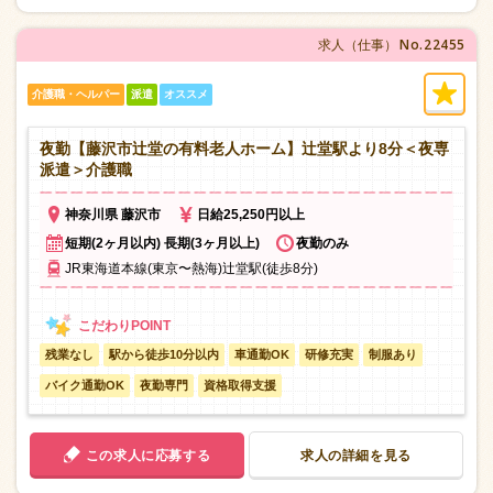
No.22455
求人（仕事）
介護職・ヘルパー
派遣
オススメ
夜勤【藤沢市辻堂の有料老人ホーム】辻堂駅より8分＜夜専
派遣＞介護職
神奈川県 藤沢市
日給25,250円以上
短期(2ヶ月以内) 長期(3ヶ月以上)
夜勤のみ
JR東海道本線(東京〜熱海)辻堂駅(徒歩8分)
残業なし
駅から徒歩10分以内
車通勤OK
研修充実
制服あり
バイク通勤OK
夜勤専門
資格取得支援
この求人に応募する
求人の詳細を見る