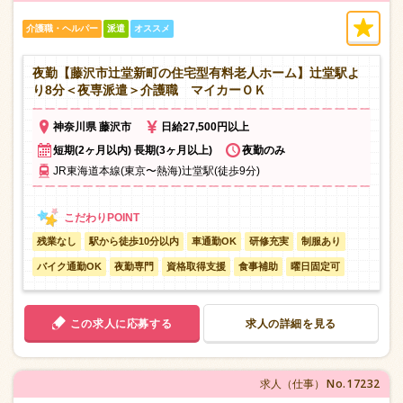
介護職・ヘルパー
派遣
オススメ
夜勤【藤沢市辻堂新町の住宅型有料老人ホーム】辻堂駅よ
り8分＜夜専派遣＞介護職 マイカーＯＫ
神奈川県 藤沢市
日給27,500円以上
短期(2ヶ月以内) 長期(3ヶ月以上)
夜勤のみ
JR東海道本線(東京〜熱海)辻堂駅(徒歩9分)
残業なし
駅から徒歩10分以内
車通勤OK
研修充実
制服あり
バイク通勤OK
夜勤専門
資格取得支援
食事補助
曜日固定可
この求人に応募する
求人の詳細を見る
No.17232
求人（仕事）