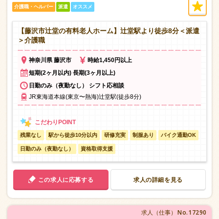
介護職・ヘルパー
派遣
オススメ
【藤沢市辻堂の有料老人ホーム】辻堂駅より徒歩8分＜派遣
＞介護職
神奈川県 藤沢市
時給1,450円以上
短期(2ヶ月以内) 長期(3ヶ月以上)
日勤のみ（夜勤なし） シフト応相談
JR東海道本線(東京〜熱海)辻堂駅(徒歩8分)
残業なし
駅から徒歩10分以内
研修充実
制服あり
バイク通勤OK
日勤のみ（夜勤なし）
資格取得支援
この求人に応募する
求人の詳細を見る
No.17290
求人（仕事）