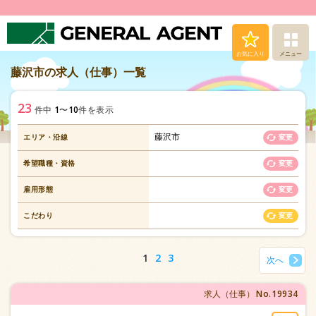
お気に入り
メニュー
藤沢市の求人（仕事）一覧
求人（仕事）検索
23
1
10
件中
〜
件を表示
人材派遣サービス
藤沢市
エリア・沿線
変更
転職支援サービス
希望職種・資格
変更
登録から就業まで
雇用形態
変更
こだわり
変更
安心の福利厚生
1
2
3
次へ
お問い合わせ
No.19934
求人（仕事）