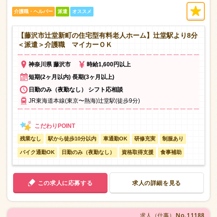
介護職・ヘルパー
派遣
オススメ
【藤沢市辻堂新町の住宅型有料老人ホーム】辻堂駅より8分
＜派遣＞介護職 マイカーＯＫ
神奈川県 藤沢市
時給1,600円以上
短期(2ヶ月以内) 長期(3ヶ月以上)
日勤のみ（夜勤なし） シフト応相談
JR東海道本線(東京〜熱海)辻堂駅(徒歩9分)
残業なし
駅から徒歩10分以内
車通勤OK
研修充実
制服あり
バイク通勤OK
日勤のみ（夜勤なし）
資格取得支援
食事補助
この求人に応募する
求人の詳細を見る
No.11188
求人（仕事）