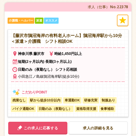
No.22378
求人（仕事）
介護職・ヘルパー
派遣
オススメ
【藤沢市鵠沼海岸の有料老人ホーム】鵠沼海岸駅から10分
＜派遣＞介護職 シフト相談OK
神奈川県 藤沢市
時給1,450円以上
短期(2ヶ月以内) 長期(3ヶ月以上)
日勤のみ（夜勤なし） シフト応相談
小田急江ノ島線鵠沼海岸駅(徒歩10分)
残業なし
駅から徒歩10分以内
車通勤OK
研修充実
制服あり
バイク通勤OK
日勤のみ（夜勤なし）
資格取得支援
食事補助
この求人に応募する
求人の詳細を見る