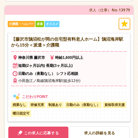
No.13979
求人（仕事）
介護職・ヘルパー
派遣
オススメ
【藤沢市鵠沼松が岡の住宅型有料老人ホーム】鵠沼海岸駅
から15分＜派遣＞介護職
神奈川県 藤沢市
時給1,600円以上
短期(2ヶ月以内) 長期(3ヶ月以上)
日勤のみ（夜勤なし） シフト応相談
小田急江ノ島線鵠沼海岸駅(徒歩12分)
残業なし
研修充実
制服あり
日勤のみ（夜勤なし）
資格取得支援
曜日固定可
この求人に応募する
求人の詳細を見る