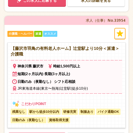
この求人に応募する
求人の詳細を見る
No.33954
求人（仕事）
介護職・ヘルパー
派遣
オススメ
【藤沢市羽鳥の有料老人ホーム】辻堂駅より10分＜派遣＞
介護職
神奈川県 藤沢市
時給1,500円以上
短期(2ヶ月以内) 長期(3ヶ月以上)
日勤のみ（夜勤なし） シフト応相談
JR東海道本線(東京〜熱海)辻堂駅(徒歩10分)
残業なし
駅から徒歩10分以内
研修充実
制服あり
バイク通勤OK
日勤のみ（夜勤なし）
資格取得支援