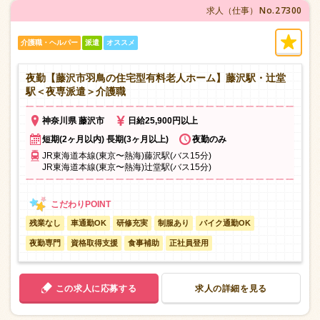
No.27300
求人（仕事）
介護職・ヘルパー
派遣
オススメ
夜勤【藤沢市羽鳥の住宅型有料老人ホーム】藤沢駅・辻堂
駅＜夜専派遣＞介護職
神奈川県 藤沢市
日給25,900円以上
短期(2ヶ月以内) 長期(3ヶ月以上)
夜勤のみ
JR東海道本線(東京〜熱海)藤沢駅(バス15分)
JR東海道本線(東京〜熱海)辻堂駅(バス15分)
残業なし
車通勤OK
研修充実
制服あり
バイク通勤OK
夜勤専門
資格取得支援
食事補助
正社員登用
この求人に応募する
求人の詳細を見る