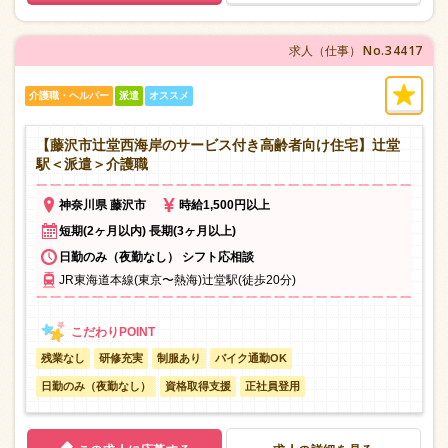
No.34417
求人（仕事）
介護職・ヘルパー
派遣
オススメ
【藤沢市辻堂西海岸のサービス付き高齢者向け住宅】辻堂
駅＜派遣＞介護職
神奈川県 藤沢市
時給1,500円以上
短期(2ヶ月以内) 長期(3ヶ月以上)
日勤のみ（夜勤なし） シフト応相談
JR東海道本線(東京〜熱海)辻堂駅(徒歩20分)
残業なし
研修充実
制服あり
バイク通勤OK
日勤のみ（夜勤なし）
資格取得支援
正社員登用