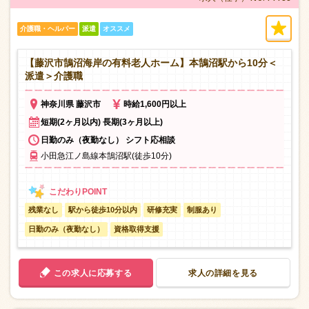
介護職・ヘルパー
派遣
オススメ
【藤沢市鵠沼海岸の有料老人ホーム】本鵠沼駅から10分＜
派遣＞介護職
神奈川県 藤沢市
時給1,600円以上
短期(2ヶ月以内) 長期(3ヶ月以上)
日勤のみ（夜勤なし） シフト応相談
小田急江ノ島線本鵠沼駅(徒歩10分)
残業なし
駅から徒歩10分以内
研修充実
制服あり
日勤のみ（夜勤なし）
資格取得支援
この求人に応募する
求人の詳細を見る