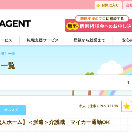
お気に入り
会
サービス
転職支援サービス
登録から就業まで
安心
仕事）一覧
）一覧
1
No.33198
求人（仕事）
オススメ
老人ホーム】＜派遣＞介護職 マイカー通勤OK