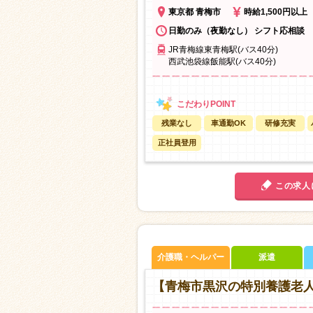
東京都 青梅市
時給1,500円以上
日勤のみ（夜勤なし） シフト応相談
JR青梅線東青梅駅(バス40分)
西武池袋線飯能駅(バス40分)
残業なし
車通勤OK
研修充実
正社員登用
この求人
介護職・ヘルパー
派遣
【青梅市黒沢の特別養護老