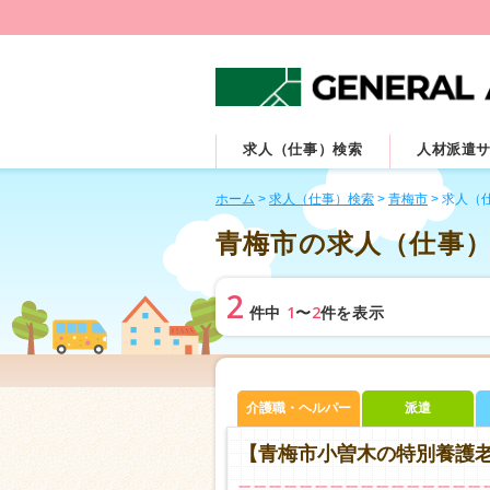
求人（仕事）検索
人材派遣
ホーム
>
求人（仕事）検索
>
青梅市
>
求人（
青梅市の求人（仕事
2
1
2
件中
〜
件を表示
介護職・ヘルパー
派遣
【青梅市小曽木の特別養護