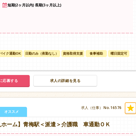
短期(2ヶ月以内) 長期(3ヶ月以上)
バイク通勤OK
日勤のみ（夜勤なし）
資格取得支援
食事補助
曜日固定可
に応募する
求人の詳細を見る
No.16576
求人（仕事）
オススメ
人ホーム】青梅駅＜派遣＞介護職 車通勤ＯＫ