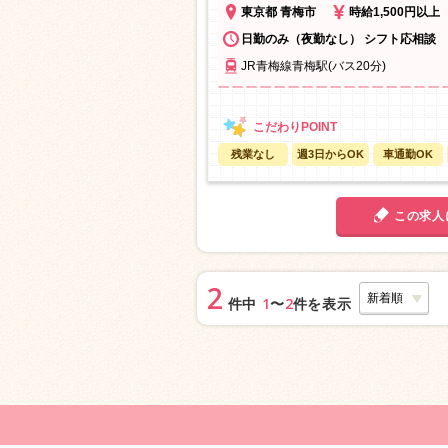
東京都 青梅市
時給1,500円以上
日勤のみ（夜勤なし） シフト応相談
JR青梅線青梅駅(バス20分)
残業なし
週3日からOK
車通勤OK
この求人
2
1
2
件中
〜
件を表示