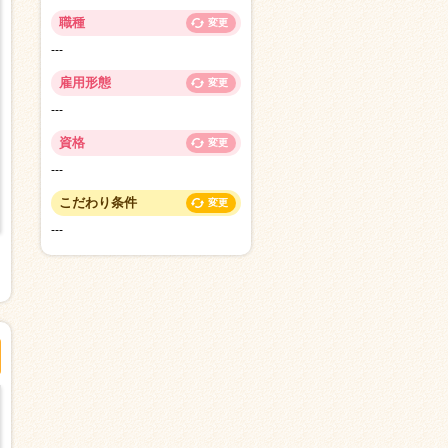
職種
変更
---
雇用形態
変更
---
資格
変更
---
こだわり条件
変更
---