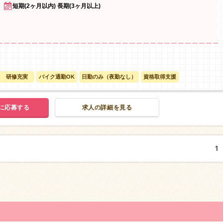
短期(2ヶ月以内) 長期(3ヶ月以上)
研修充実
バイク通勤OK
日勤のみ（夜勤なし）
資格取得支援
に応募する
求人の詳細を見る
1