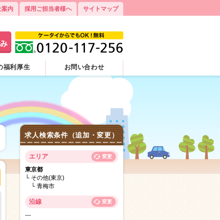
社案内
採用ご担当者様へ
サイトマップ
の福利厚生
お問い合わせ
求人検索条件（追加・変更）
エリア
変更
東京都
その他(東京)
青梅市
沿線
変更
---