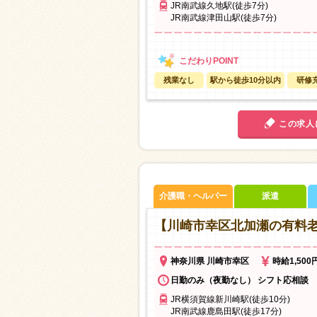
JR南武線久地駅(徒歩7分)
JR南武線津田山駅(徒歩7分)
残業なし
駅から徒歩10分以内
研修
この求人
介護職・ヘルパー
派遣
【川崎市幸区北加瀬の有料老
神奈川県 川崎市幸区
時給1,50
日勤のみ（夜勤なし） シフト応相談
JR横須賀線新川崎駅(徒歩10分)
JR南武線鹿島田駅(徒歩17分)