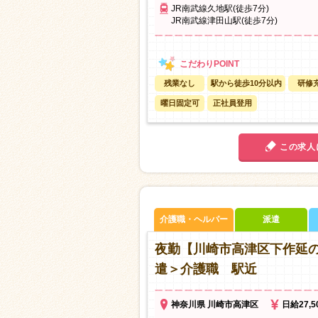
JR南武線久地駅(徒歩7分)
JR南武線津田山駅(徒歩7分)
残業なし
駅から徒歩10分以内
研修
曜日固定可
正社員登用
この求人
介護職・ヘルパー
派遣
夜勤【川崎市高津区下作延
遣＞介護職 駅近
神奈川県 川崎市高津区
日給27,