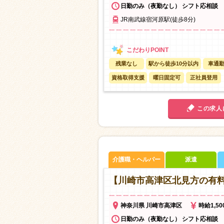
日勤のみ（夜勤なし） シフト応相談
JR南武線宿河原駅(徒歩8分)
残業なし
駅から徒歩10分以内
車通勤
資格取得支援
曜日固定可
正社員登用
この求人
介護職・ヘルパー
派遣
【川崎市高津区北見方の有
神奈川県 川崎市高津区
時給1,5
日勤のみ（夜勤なし） シフト応相談