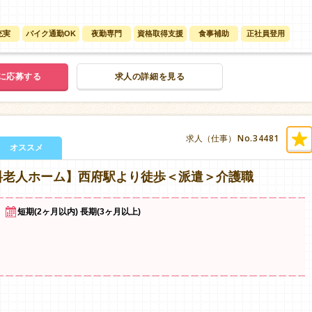
充実
バイク通勤OK
夜勤専門
資格取得支援
食事補助
正社員登用
に応募する
求人の詳細を見る
No.34481
求人（仕事）
オススメ
料老人ホーム】西府駅より徒歩＜派遣＞介護職
短期(2ヶ月以内) 長期(3ヶ月以上)