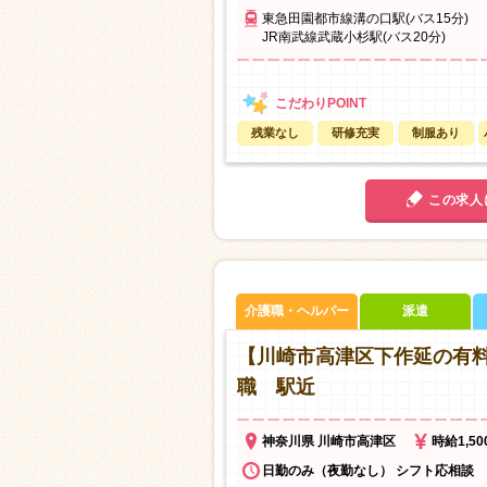
東急田園都市線溝の口駅(バス15分)
JR南武線武蔵小杉駅(バス20分)
残業なし
研修充実
制服あり
この求人
介護職・ヘルパー
派遣
【川崎市高津区下作延の有
職 駅近
神奈川県 川崎市高津区
時給1,5
日勤のみ（夜勤なし） シフト応相談