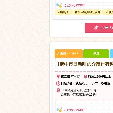
残業なし
駅から徒歩10分以内
研修
この求人
介護職・ヘルパー
派遣
【府中市日新町の介護付有
東京都 府中市
時給1,500円以上
日勤のみ（夜勤なし） シフト応相談
JR南武線西府駅(徒歩10分)
京王線中河原駅(徒歩15分)