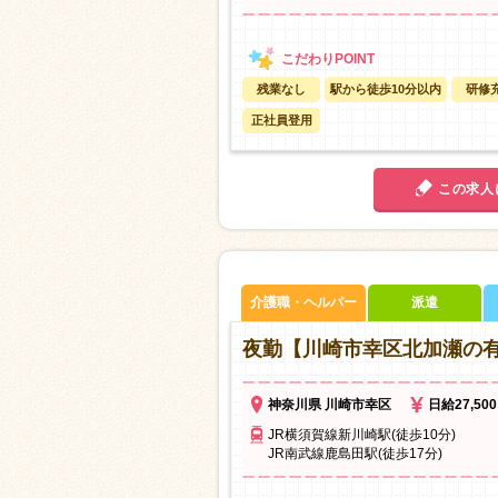
残業なし
駅から徒歩10分以内
研修
正社員登用
この求人
介護職・ヘルパー
派遣
夜勤【川崎市幸区北加瀬の有
神奈川県 川崎市幸区
日給27,50
JR横須賀線新川崎駅(徒歩10分)
JR南武線鹿島田駅(徒歩17分)