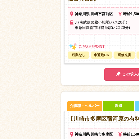
神奈川県 川崎市宮前区
時給1,5
JR南武線武蔵小杉駅(バス20分)
東急田園都市線鷺沼駅(バス20分)
残業なし
車通勤OK
研修充実
この求人
介護職・ヘルパー
派遣
【川崎市多摩区宿河原の有
神奈川県 川崎市多摩区
時給1,5