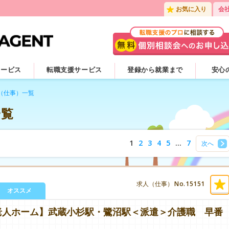
お気に入り
会
サービス
転職支援サービス
登録から就業まで
安心
（仕事）一覧
一覧
1
2
3
4
5
…
7
次へ
No.15151
求人（仕事）
オススメ
老人ホーム】武蔵小杉駅・鷺沼駅＜派遣＞介護職 早番