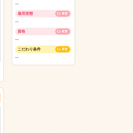
---
雇用形態
変更
---
資格
変更
---
こだわり条件
変更
---