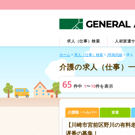
求人（仕事）検索
人材派遣
ホーム
>
求人（仕事）検索
>
JR南武線
>
求人
介護の求人（仕事）
65
1
10
件中
〜
件を表示
介護職・ヘルパー
派遣
【川崎市宮前区野川の有料
遅番の募集！