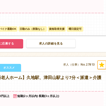
バイク通勤OK
日勤のみ（夜勤なし）
資格取得支援
曜日固定可
に応募する
求人の詳細を見る
No.27813
求人（仕事）
オススメ
料老人ホーム】久地駅、津田山駅より7分＜派遣＞介護
00円以上
短期(2ヶ月以内) 長期(3ヶ月以上)