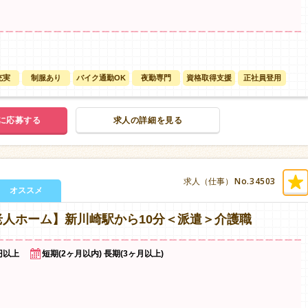
充実
制服あり
バイク通勤OK
夜勤専門
資格取得支援
正社員登用
に応募する
求人の詳細を見る
No.34503
求人（仕事）
オススメ
人ホーム】新川崎駅から10分＜派遣＞介護職
0円以上
短期(2ヶ月以内) 長期(3ヶ月以上)