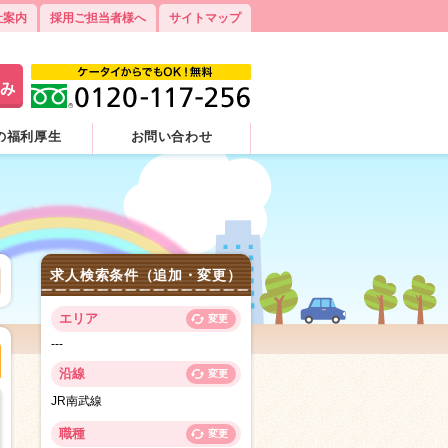
社案内
採用ご担当者様へ
サイトマップ
の福利厚生
お問い合わせ
求人検索条件（追加・変更）
エリア
変更
---
沿線
変更
JR南武線
職種
変更