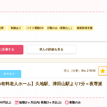
充実
制服あり
バイク通勤OK
日勤のみ（夜勤なし）
資格取得支援
に応募する
求人の詳細を見る
No.27650
求人（仕事）
オススメ
の有料老人ホーム】久地駅、津田山駅より7分＜夜専派
500円以上
短期(2ヶ月以内) 長期(3ヶ月以上)
夜勤のみ