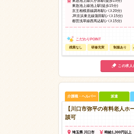
東急池上線久が原駅(徒歩15分)
東急池上線池上駅(徒歩15分)
京王相模原線調布駅(バス20分)
JR京浜東北線蒲田駅(バス15分)
都営浅草線西馬込駅(バス15分)
残業なし
研修充実
制服あり
この求人
介護職・ヘルパー
派遣
【川口市弥平の有料老人ホ
談可
埼玉県 川口市
時給1,300円以上