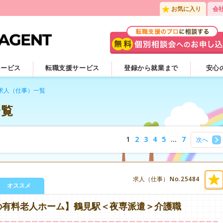
お気に入り
会
サービス
転職支援サービス
登録から就業まで
安心
求人（仕事）一覧
一覧
1
2
3
4
5
…
7
次へ
No.25484
求人（仕事）
オススメ
の有料老人ホーム】鶴見駅＜夜専派遣＞介護職