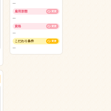
---
雇用形態
変更
---
資格
変更
---
こだわり条件
変更
---