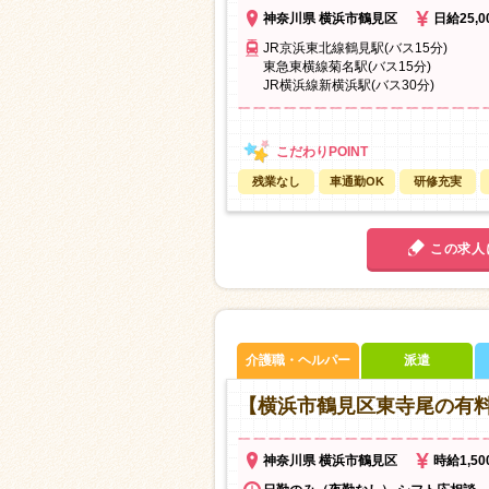
神奈川県 横浜市鶴見区
日給25,
JR京浜東北線鶴見駅(バス15分)
東急東横線菊名駅(バス15分)
JR横浜線新横浜駅(バス30分)
残業なし
車通勤OK
研修充実
この求人
介護職・ヘルパー
派遣
【横浜市鶴見区東寺尾の有
神奈川県 横浜市鶴見区
時給1,5