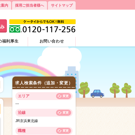
社案内
採用ご担当者様へ
サイトマップ
の福利厚生
お問い合わせ
求人検索条件（追加・変更）
エリア
変更
---
沿線
変更
JR京浜東北線
職種
変更