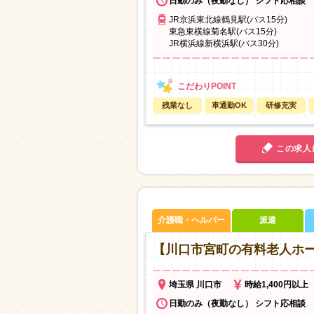
日勤のみ（夜勤なし） シフト応相談
JR京浜東北線鶴見駅(バス15分)
東急東横線菊名駅(バス15分)
JR横浜線新横浜駅(バス30分)
残業なし
車通勤OK
研修充実
この求人
介護職・ヘルパー
派遣
【川口市宮町の有料老人ホ
埼玉県 川口市
時給1,400円以上
日勤のみ（夜勤なし） シフト応相談