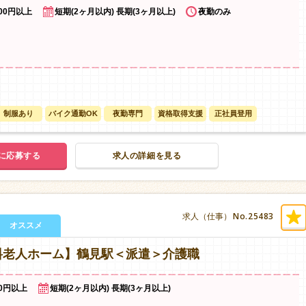
000円以上
短期(2ヶ月以内) 長期(3ヶ月以上)
夜勤のみ
制服あり
バイク通勤OK
夜勤専門
資格取得支援
正社員登用
に応募する
求人の詳細を見る
No.25483
求人（仕事）
オススメ
料老人ホーム】鶴見駅＜派遣＞介護職
00円以上
短期(2ヶ月以内) 長期(3ヶ月以上)