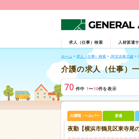
求人（仕事）検索
人材派遣
ホーム
>
求人（仕事）検索
>
JR京浜東北線
>
介護の求人（仕事）
70
1
10
件中
〜
件を表示
介護職・ヘルパー
派遣
夜勤【横浜市鶴見区東寺尾