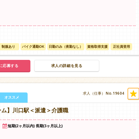
制服あり
バイク通勤OK
日勤のみ（夜勤なし）
資格取得支援
正社員登用
に応募する
求人の詳細を見る
No.19604
求人（仕事）
オススメ
ーム】川口駅＜派遣＞介護職
短期(2ヶ月以内) 長期(3ヶ月以上)