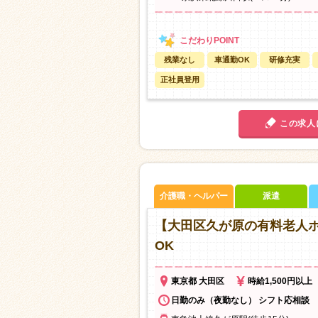
残業なし
車通勤OK
研修充実
正社員登用
この求人
介護職・ヘルパー
派遣
【大田区久が原の有料老人ホ
OK
東京都 大田区
時給1,500円以上
日勤のみ（夜勤なし） シフト応相談