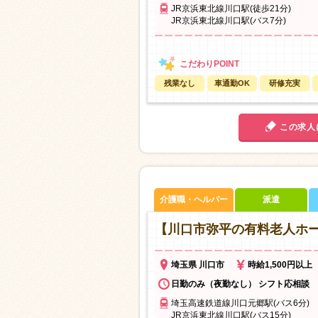
JR京浜東北線川口駅(徒歩21分)
JR京浜東北線川口駅(バス7分)
残業なし
車通勤OK
研修充実
この求人
介護職・ヘルパー
派遣
【川口市弥平の有料老人ホ
埼玉県 川口市
時給1,500円以上
日勤のみ（夜勤なし） シフト応相談
埼玉高速鉄道線川口元郷駅(バス6分)
JR京浜東北線川口駅(バス15分)