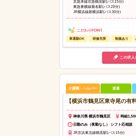
京急本線京急鶴見駅(バス15分)
東急東横線菊名駅(バス20分)
JR横浜線新横浜駅(バス30分)
車通勤OK
研修充実
制服あり
この求人
介護職・ヘルパー
派遣
【横浜市鶴見区東寺尾の有
神奈川県 横浜市鶴見区
時給1,5
日勤のみ（夜勤なし） シフト応相談
JR京浜東北線鶴見駅(バス15分)