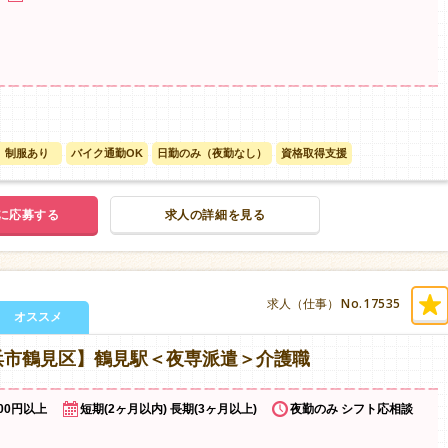
制服あり
バイク通勤OK
日勤のみ（夜勤なし）
資格取得支援
に応募する
求人の詳細を見る
No.17535
求人（仕事）
オススメ
浜市鶴見区】鶴見駅＜夜専派遣＞介護職
500円以上
短期(2ヶ月以内) 長期(3ヶ月以上)
夜勤のみ シフト応相談