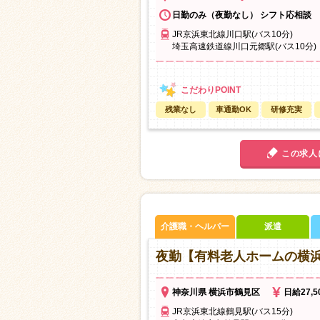
日勤のみ（夜勤なし） シフト応相談
JR京浜東北線川口駅(バス10分)
埼玉高速鉄道線川口元郷駅(バス10分)
残業なし
車通勤OK
研修充実
この求人
介護職・ヘルパー
派遣
夜勤【有料老人ホームの横
神奈川県 横浜市鶴見区
日給27,
JR京浜東北線鶴見駅(バス15分)