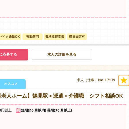
バイク通勤OK
夜勤専門
資格取得支援
曜日固定可
に応募する
求人の詳細を見る
No.17139
求人（仕事）
オススメ
料老人ホーム】鶴見駅＜派遣＞介護職 シフト相談OK
00円以上
短期(2ヶ月以内) 長期(3ヶ月以上)