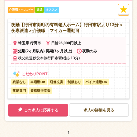
介護職・ヘルパー
派遣
オススメ
夜勤【行田市向町の有料老人ホーム】行田市駅より13分＜
夜専派遣＞介護職 マイカー通勤可
埼玉県 行田市
日給26,000円以上
短期(2ヶ月以内) 長期(3ヶ月以上)
夜勤のみ
秩父鉄道秩父本線行田市駅(徒歩13分)
残業なし
車通勤OK
研修充実
制服あり
バイク通勤OK
夜勤専門
資格取得支援
この求人に応募する
求人の詳細を見る
1