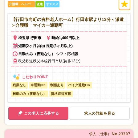
介護職・ヘルパー
派遣
オススメ
【行田市向町の有料老人ホーム】行田市駅より13分＜派遣
＞介護職 マイカー通勤可
埼玉県 行田市
時給1,400円以上
短期(2ヶ月以内) 長期(3ヶ月以上)
日勤のみ（夜勤なし） シフト応相談
秩父鉄道秩父本線行田市駅(徒歩13分)
残業なし
車通勤OK
制服あり
バイク通勤OK
日勤のみ（夜勤なし）
資格取得支援
この求人に応募する
求人の詳細を見る
No.23307
求人（仕事）