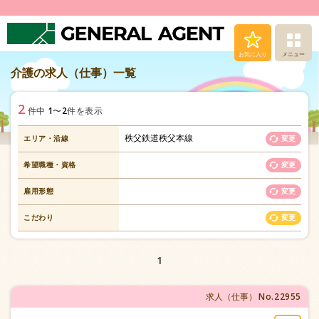
お気に入り
メニュー
介護の求人（仕事）一覧
求人（仕事）検索
2
1
2
件中
〜
件を表示
人材派遣サービス
秩父鉄道秩父本線
エリア・沿線
変更
転職支援サービス
希望職種・資格
変更
登録から就業まで
雇用形態
変更
こだわり
変更
安心の福利厚生
1
お問い合わせ
No.22955
求人（仕事）