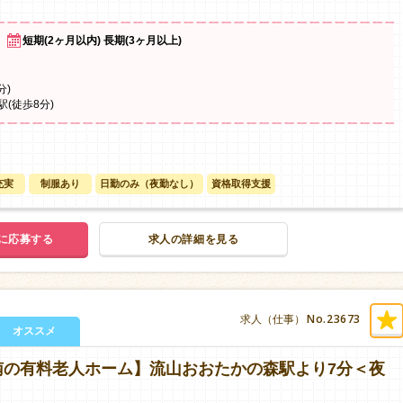
短期(2ヶ月以内) 長期(3ヶ月以上)
分)
(徒歩8分)
充実
制服あり
日勤のみ（夜勤なし）
資格取得支援
に応募する
求人の詳細を見る
No.23673
求人（仕事）
オススメ
南の有料老人ホーム】流山おおたかの森駅より7分＜夜