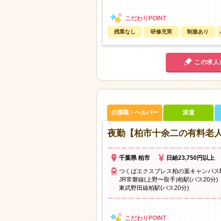
残業なし
研修充実
制服あり
この求人
介護職・ヘルパー
派遣
夜勤【柏市十余二の有料老
千葉県 柏市
日給23,750円以上
つくばエクスプレス柏の葉キャンパス駅
JR常磐線(上野〜取手)柏駅(バス20分)
東武野田線柏駅(バス20分)