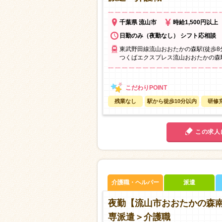
千葉県 流山市
時給1,500円以上
日勤のみ（夜勤なし） シフト応相談
東武野田線流山おおたかの森駅(徒歩8
つくばエクスプレス流山おおたかの森駅
残業なし
駅から徒歩10分以内
研修
この求人
介護職・ヘルパー
派遣
夜勤【流山市おおたかの森
専派遣＞介護職