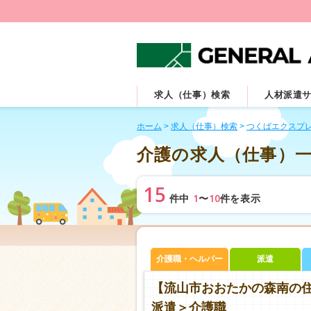
求人（仕事）検索
人材派遣
ホーム
>
求人（仕事）検索
>
つくばエクスプ
介護の求人（仕事）
15
1
10
件中
〜
件を表示
介護職・ヘルパー
派遣
【流山市おおたかの森南の
派遣＞介護職