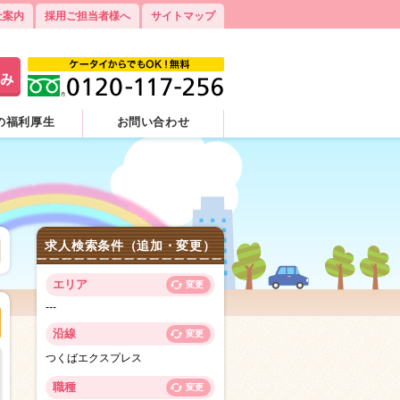
社案内
採用ご担当者様へ
サイトマップ
の福利厚生
お問い合わせ
求人検索条件（追加・変更）
エリア
変更
---
沿線
変更
つくばエクスプレス
職種
変更