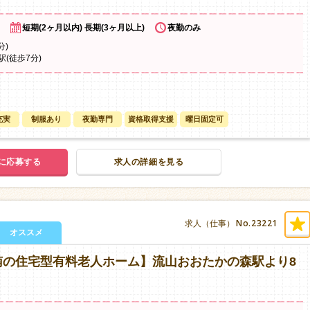
短期(2ヶ月以内) 長期(3ヶ月以上)
夜勤のみ
分)
(徒歩7分)
充実
制服あり
夜勤専門
資格取得支援
曜日固定可
に応募する
求人の詳細を見る
No.23221
求人（仕事）
オススメ
南の住宅型有料老人ホーム】流山おおたかの森駅より8