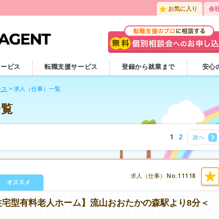
お気に入り
会
サービス
転職支援サービス
登録から就業まで
安心
レス
>
求人（仕事）一覧
一覧
1
2
次へ
No.11118
求人（仕事）
オススメ
住宅型有料老人ホーム】流山おおたかの森駅より8分＜