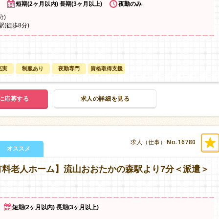
短期(2ヶ月以内) 長期(3ヶ月以上)
夜勤のみ
分)
(徒歩8分)
充実
制服あり
夜勤専門
資格取得支援
に応募する
求人の詳細を見る
No.16780
求人（仕事）
オススメ
有料老人ホーム】流山おおたかの森駅より7分＜派遣＞
短期(2ヶ月以内) 長期(3ヶ月以上)