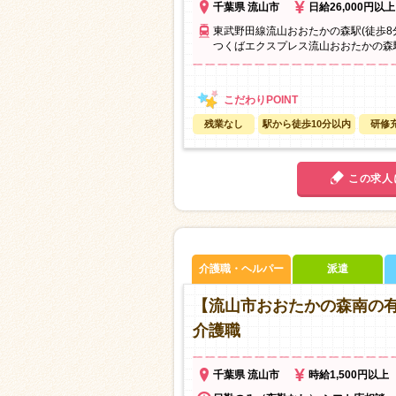
千葉県 流山市
日給26,000円以上
東武野田線流山おおたかの森駅(徒歩8
つくばエクスプレス流山おおたかの森駅
残業なし
駅から徒歩10分以内
研修
この求人
介護職・ヘルパー
派遣
【流山市おおたかの森南の
介護職
千葉県 流山市
時給1,500円以上