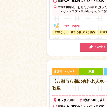
日勤のみ（夜勤なし） シフト応相談
東武野田線流山おおたかの森駅(徒歩7
つくばエクスプレス流山おおたかの森駅
残業なし
駅から徒歩10分以内
研修
この求人
介護職・ヘルパー
派遣
【八潮市八潮の有料老人ホー
歓迎
埼玉県 八潮市
時給1,500円以上
日勤のみ（夜勤なし） シフト応相談