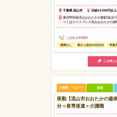
千葉県 流山市
日給24,500円以上
東武野田線流山おおたかの森駅(徒歩7
つくばエクスプレス流山おおたかの森駅
残業なし
駅から徒歩10分以内
研修
この求人
介護職・ヘルパー
派遣
夜勤【流山市おおたかの森
分＜夜専派遣＞介護職