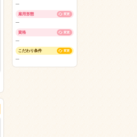
---
雇用形態
変更
---
資格
変更
---
こだわり条件
変更
---