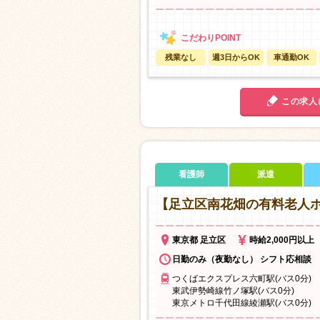
残業なし
週3日からOK
車通勤OK
この求人
看護師
派遣
【足立区南花畑の有料老人
東京都 足立区
時給2,000円以上
日勤のみ（夜勤なし） シフト応相談
つくばエクスプレス六町駅(バス0分)
東武伊勢崎線竹ノ塚駅(バス0分)
東京メトロ千代田線綾瀬駅(バス0分)