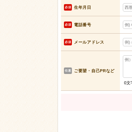
生年月日
必須
電話番号
必須
メールアドレス
必須
ご要望・自己PRなど
任意
0
文