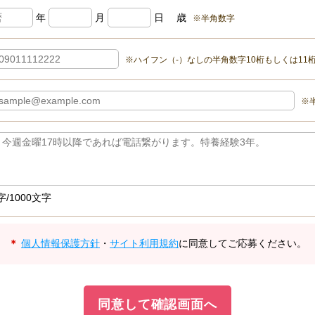
年
月
日
歳
※半角数字
※ハイフン（-）なしの半角数字10桁もしくは11
※
字/1000文字
＊
個人情報保護方針
・
サイト利用規約
に同意してご応募ください。
同意して確認画面へ