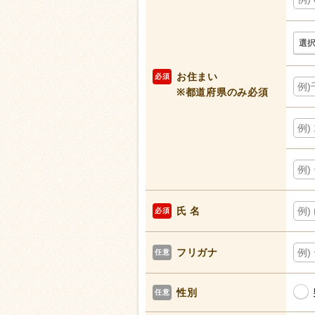
お住まい
必須
※都道府県のみ必須
氏 名
必須
フリガナ
任意
性別
任意