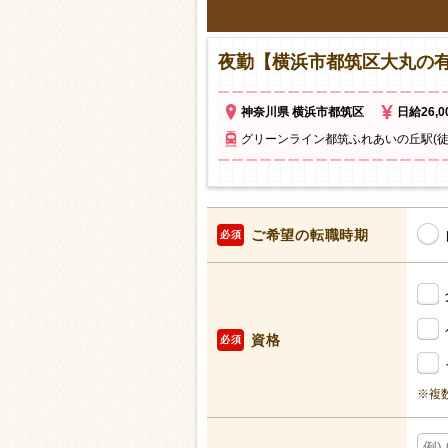
夜勤【横浜市都筑区大丸の
神奈川県 横浜市都筑区
日給26,
グリーンライン都筑ふれあいの丘駅(徒
ご希望の転職時期
必須
資格
必須
※複