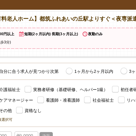
有料老人ホーム】都筑ふれあいの丘駅よりすぐ＜夜専派
000円以上
短期(2ヶ月以内) 長期(3ヶ月以上)
夜勤のみ
歩3分)
自分に合う求人が見つかり次第
1ヶ月から2ヶ月以内
3
介護福祉士
実務者研修（基礎研修、ヘルパー1級）
初任者
ケアマネージャー
看護師・准看護師
社会福祉士
リハ
その他
資格なし
数選択可
-