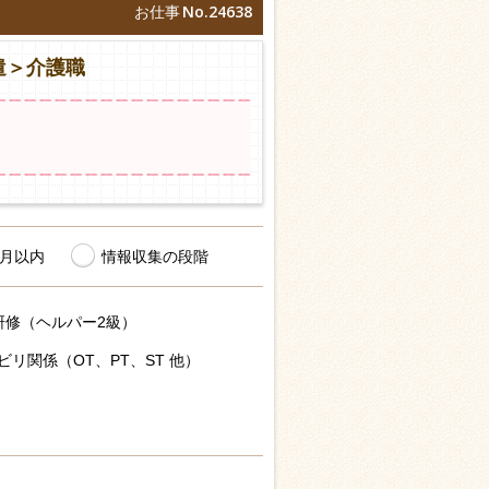
No.24638
お仕事
遣＞介護職
ヶ月以内
情報収集の段階
研修（ヘルパー2級）
ビリ関係（OT、PT、ST 他）