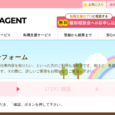
お気に入り
会
サービス
転職支援サービス
登録から就業まで
安心
せフォーム
お仕事内容を知りたい、といった方のご利用も大歓迎です。後ほど、希
ます。その際に、詳しいご要望をお聞かせ（ご返信）下さい。
STEP2
確認
だき、「確認」ボタンを押して下さい。