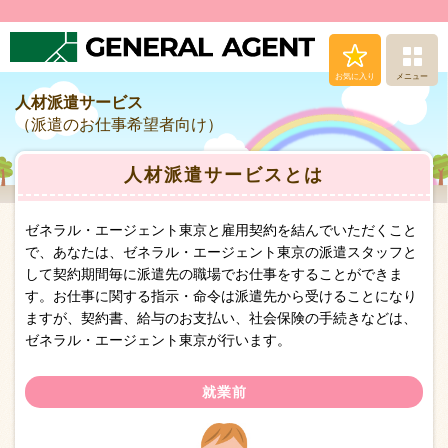
お気に入り
メニュー
人材派遣サービス
求人（仕事）検索
（派遣のお仕事希望者向け）
人材派遣サービス
人材派遣サービスとは
転職支援サービス
ゼネラル・エージェント東京と雇用契約を結んでいただくこと
で、あなたは、ゼネラル・エージェント東京の派遣スタッフと
登録から就業まで
して契約期間毎に派遣先の職場でお仕事をすることができま
す。お仕事に関する指示・命令は派遣先から受けることになり
ますが、契約書、給与のお支払い、社会保険の手続きなどは、
安心の福利厚生
ゼネラル・エージェント東京が行います。
お問い合わせ
就業前