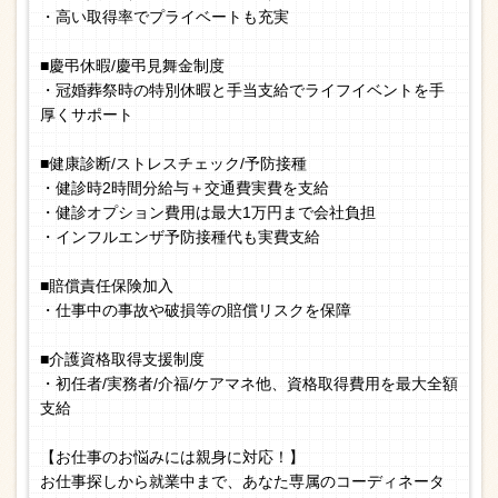
・高い取得率でプライベートも充実
■慶弔休暇/慶弔見舞金制度
・冠婚葬祭時の特別休暇と手当支給でライフイベントを手
厚くサポート
■健康診断/ストレスチェック/予防接種
・健診時2時間分給与＋交通費実費を支給
・健診オプション費用は最大1万円まで会社負担
・インフルエンザ予防接種代も実費支給
■賠償責任保険加入
・仕事中の事故や破損等の賠償リスクを保障
■介護資格取得支援制度
・初任者/実務者/介福/ケアマネ他、資格取得費用を最大全額
支給
【お仕事のお悩みには親身に対応！】
お仕事探しから就業中まで、あなた専属のコーディネータ