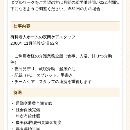
ダブルワークをご希望の方は月間の総労働時間が222時間以
下になるようご調整ください。※31日の月の場合
仕事内容
有料老人ホームの夜間ケアスタッフ
2000年11月開設/定員52名
・ご利用者様の介護業務全般（食事、入浴、排せつ介助
等）
・夜間見守り、就寝介助、起床介助
・記録（PC、タブレット、手書き）
・チームケア スタッフの連携を重視します
待遇
・ 通勤交通費全額支給
・ 社会保険完備
・ 年次有給休暇
・ 慶弔休暇/慶弔見舞金制度
・ 年末年始手当