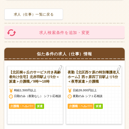
求人（仕事）一覧に戻る
求人検索条件を追加・変更
似た条件の求人（仕事）情報
梶
【北区桐ヶ丘のサービス付き高齢
夜勤【北区西ケ原の特別養護老人
者向け住宅】北赤羽駅より5分＜
ホーム】西ヶ原四丁目駅より5分
派遣＞介護職／9時〜18時
＜夜専派遣＞介護職
時給1,500円以上
日給26,000円以上
談
日勤のみ（夜勤なし） シフト応相談
夜勤のみ シフト応相談
介護職・ヘルパー
派遣
介護職・ヘルパー
派遣