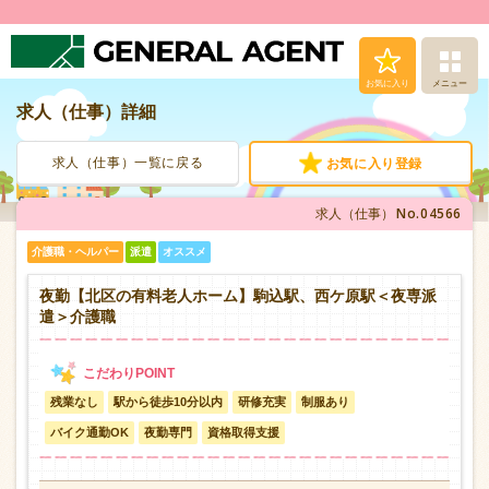
お気に入り
メニュー
求人（仕事）詳細
求人（仕事）検索
求人（仕事）一覧に戻る
お気に入り登録
人材派遣サービス
No.04566
求人（仕事）
転職支援サービス
介護職・ヘルパー
派遣
オススメ
登録から就業まで
夜勤【北区の有料老人ホーム】駒込駅、西ケ原駅＜夜専派
遣＞介護職
安心の福利厚生
残業なし
駅から徒歩10分以内
研修充実
制服あり
お問い合わせ
バイク通勤OK
夜勤専門
資格取得支援