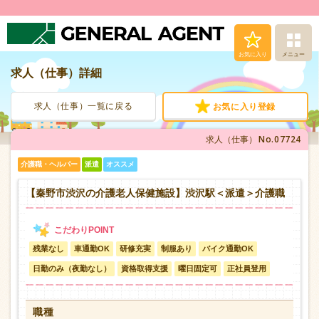
お気に入り
メニュー
求人（仕事）詳細
求人（仕事）検索
求人（仕事）一覧に戻る
お気に入り登録
人材派遣サービス
No.07724
求人（仕事）
転職支援サービス
介護職・ヘルパー
派遣
オススメ
登録から就業まで
【秦野市渋沢の介護老人保健施設】渋沢駅＜派遣＞介護職
安心の福利厚生
残業なし
車通勤OK
研修充実
制服あり
バイク通勤OK
お問い合わせ
日勤のみ（夜勤なし）
資格取得支援
曜日固定可
正社員登用
職種