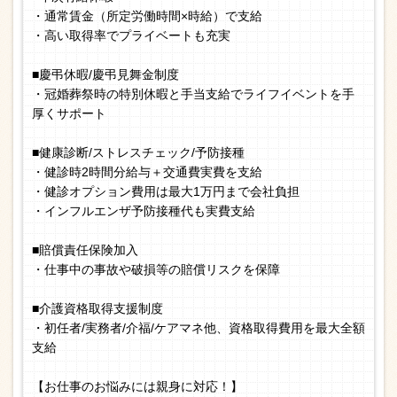
・通常賃金（所定労働時間×時給）で支給
・高い取得率でプライベートも充実
■慶弔休暇/慶弔見舞金制度
・冠婚葬祭時の特別休暇と手当支給でライフイベントを手
厚くサポート
■健康診断/ストレスチェック/予防接種
・健診時2時間分給与＋交通費実費を支給
・健診オプション費用は最大1万円まで会社負担
・インフルエンザ予防接種代も実費支給
■賠償責任保険加入
・仕事中の事故や破損等の賠償リスクを保障
■介護資格取得支援制度
・初任者/実務者/介福/ケアマネ他、資格取得費用を最大全額
支給
【お仕事のお悩みには親身に対応！】