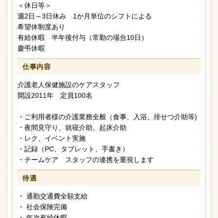
＜休日等＞
週2日～3日休み 1か月単位のシフトによる
希望休制度あり
有給休暇 半年後付与（常勤の場合10日）
慶弔休暇
仕事内容
介護老人保健施設のケアスタッフ
開設2011年 定員100名
・ご利用者様の介護業務全般（食事、入浴、排せつ介助等)
・夜間見守り、就寝介助、起床介助
・レク、イベント実施
・記録（PC、タブレット、手書き）
・チームケア スタッフの連携を重視します
待遇
・ 通勤交通費全額支給
・ 社会保険完備
・ 年次有給休暇