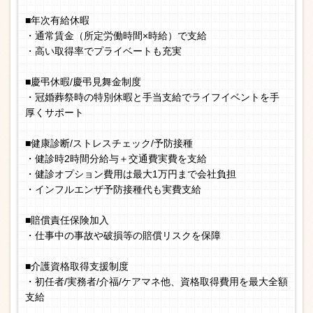
■年次有給休暇
・通常賃金（所定労働時間×時給）で支給
・高い取得率でプライベートも充実
■慶弔休暇/慶弔見舞金制度
・冠婚葬祭時の特別休暇と手当支給でライフイベントを手
厚くサポート
■健康診断/ストレスチェック/予防接種
・健診時2時間分給与＋交通費実費を支給
・健診オプション費用は最大1万円まで会社負担
・インフルエンザ予防接種代も実費支給
■賠償責任保険加入
・仕事中の事故や破損等の賠償リスクを保障
■介護資格取得支援制度
・初任者/実務者/介福/ケアマネ他、資格取得費用を最大全額
支給