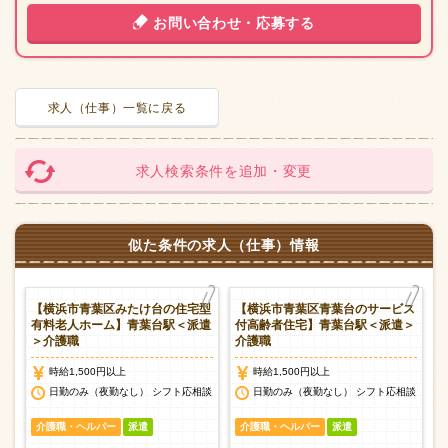
お問い合わせ・応募する
求人（仕事）一覧に戻る
求人検索条件を追加・変更
似た条件の求人（仕事）情報
養
【横浜市青葉区みたけ台の住宅型
【横浜市青葉区青葉台のサービス
り
有料老人ホーム】青葉台駅＜派遣
付高齢者住宅】青葉台駅＜派遣＞
＞介護職
介護職
時給1,500円以上
時給1,500円以上
日勤のみ（夜勤なし） シフト応相談
日勤のみ（夜勤なし） シフト応相談
介護職・ヘルパー
派遣
介護職・ヘルパー
派遣