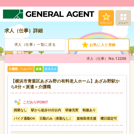
お気に入り
メニュー
求人（仕事）詳細
求人（仕事）検索
求人（仕事）一覧に戻る
お気に入り登録
人材派遣サービス
No.12200
求人（仕事）
転職支援サービス
介護職・ヘルパー
派遣
オススメ
登録から就業まで
【横浜市青葉区あざみ野の有料老人ホーム】あざみ野駅か
ら8分＜派遣＞介護職
安心の福利厚生
残業なし
駅から徒歩10分以内
研修充実
制服あり
お問い合わせ
バイク通勤OK
日勤のみ（夜勤なし）
資格取得支援
曜日固定可