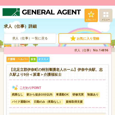
お気に入り
メニュー
求人（仕事）詳細
求人（仕事）検索
求人（仕事）一覧に戻る
お気に入り登録
人材派遣サービス
No.14896
求人（仕事）
転職支援サービス
介護職・ヘルパー
派遣
オススメ
登録から就業まで
【北足立郡伊奈町の特別養護老人ホーム】伊奈中央駅、志
久駅より9分＜派遣＞介護福祉士
安心の福利厚生
残業なし
駅から徒歩10分以内
車通勤OK
研修充実
制服あり
お問い合わせ
バイク通勤OK
日勤のみ（夜勤なし）
資格取得支援