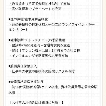
・通常賃金（所定労働時間×時給）で支給
・高い取得率でプライベートも充実
■慶弔休暇/慶弔見舞金制度
・冠婚葬祭時の特別休暇と手当支給でライフイベントを手
厚くサポート
■健康診断/ストレスチェック/予防接種
・健診時2時間分給与＋交通費実費を支給
・健診オプション費用は最大1万円まで会社負担
・インフルエンザ予防接種代も実費支給
■賠償責任保険加入
・仕事中の事故や破損等の賠償リスクを保障
■介護資格取得支援制度
・初任者/実務者/介福/ケアマネ他、資格取得費用を最大全額
支給
【お仕事のお悩みには親身に対応！】