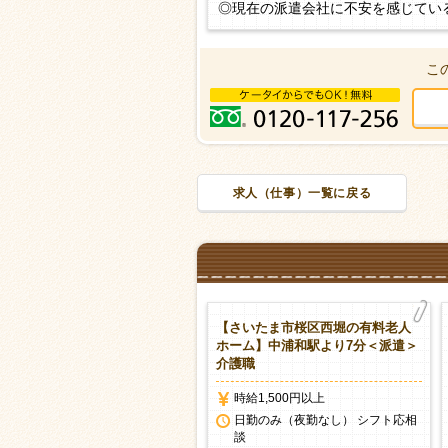
◎現在の派遣会社に不安を感じてい
こ
求人（仕事）一覧に戻る
さいたま市桜区西堀の特別養護
【さいたま市桜区西堀の有料老人
人ホーム】西浦和駅・中浦和駅
ホーム】中浦和駅より7分＜派遣＞
派遣＞介護職 車通勤ＯＫ
介護職
時給1,500円以上
時給1,500円以上
日勤のみ（夜勤なし） シフト応相
日勤のみ（夜勤なし） シフト応相
談
談