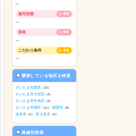
---
雇用形態
変更
---
資格
変更
---
こだわり条件
変更
---
隣接している地区を検索
さいたま市西区
（10）
さいたま市大宮区
（5）
さいたま市中央区
（5）
さいたま市南区
朝霞市
（11）
（9）
志木市
富士見市
（2）
（5）
路線別検索