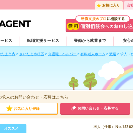
お気に入り
会
サービス
転職支援サービス
登録から就業まで
安心
いたま市内
>
さいたま市桜区
>
介護職・ヘルパー
>
有料老人ホーム
>
派遣
>
求人（
の求人のお問い合わせ・応募はこちら
お問い合わせ・応募する
お気に入り登録
No.1536
求人（仕事）
オススメ