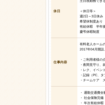
土日祝勤務でき
休日
＜休日等＞
週2日～3日休み
希望休制度あり
有給休暇 半年後
慶弔休暇制度
有料老人ホーム
2017年04月開
・ご利用者様の
仕事内容
・夜間見守り、
・レク、イベン
・記録（PC、タ
・チームケア 
・ 通勤交通費全
・ 社会保険完備
・ 年次有給休暇