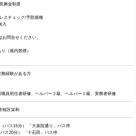
弔見舞金制度
トレスチェック/予防接種
加入
はお問合せください。
あり（屋内禁煙）
実務経験がある方
］
護職員初任者研修、ヘルパー２級、ヘルパー１級、実務者研修
市桜区栄和
野 （バス15分） 「大泉院通り」バス停
（バス20分） 「十石田」バス停