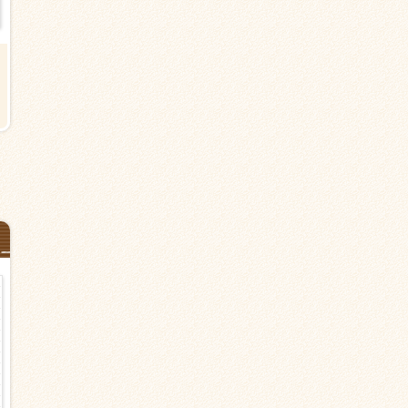
【さいたま市桜区栄和の有料老人
【さいたま市桜区西堀の特別養
ホーム】南与野駅バス5分＜派遣＞
老人ホーム】西浦和駅・中浦和
介護福祉士
＜派遣＞介護職 車通勤ＯＫ
時給1,500円以上
時給1,500円以上
シフト応相談
日勤のみ（夜勤なし） シフト応
談
介護職・ヘルパー
派遣