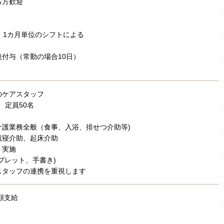
る方歓迎
 1カ月単位のシフトによる
付与（常勤の場合10日）
のケアスタッフ
設、定員50名
介護業務全般（食事、入浴、排せつ介助等)
就寝介助、起床介助
ト実施
ブレット、手書き)
スタッフの連携を重視します
額支給