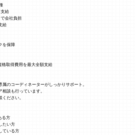
種
を支給
まで会社負担
支給
クを保障
、資格取得費用を最大全額支給
】
専属のコーディネーターがしっかりサポート。
ア相談も行っています。
談ください。
ある方
したい方
している方