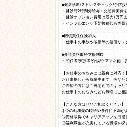
■健康診断/ストレスチェック/予防接
・健診時2時間分給与＋交通費実費
・健診オプション費用は最大1万円
・インフルエンザ予防接種代も実費
■賠償責任保険加入
・仕事中の事故や破損等の賠償リス
■介護資格取得支援制度
・初任者/実務者/介福/ケアマネ他
【お仕事のお悩みには親身に対応！
お仕事探しから就業中まで、あなた
ご希望の方にはご自宅近でのキャリ
お仕事中のお悩みなどお気軽にご相
【こんな方はぜひご相談ください】
◎今の勤務先の時給や条件に不満が
◎資格取得でキャリアアップを目指
◎福利厚生が充実している職場を探