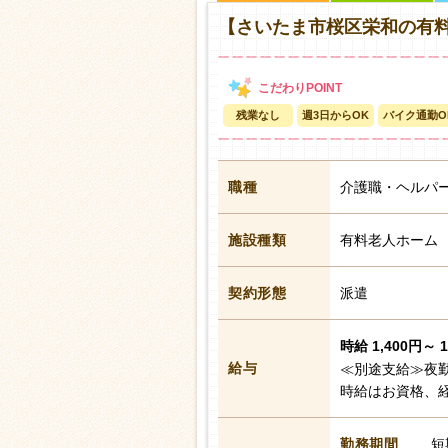
【さいたま市桜区栄和の有
残業なし
週3日からOK
バイク通勤O
職種
介護職・ヘルパ
施設種類
有料老人ホーム
契約形態
派遣
時給 1,400円～ 
給与
≪別途支給≫夜勤
時給はお資格、
勤務期間
短