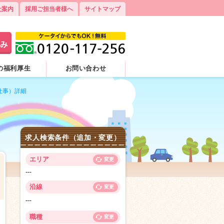
社案内
採用ご担当者様へ
サイトマップ
の福利厚生
お問い合わせ
仕事）詳細
求人検索条件（追加・変更）
エリア
変更
---
沿線
変更
---
2
職種
変更