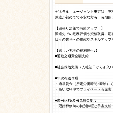
ゼネラル・エージェント東京は、充
派遣が初めてで不安な方も、長期的
【頑張り次第で時給アップ！】
派遣先での勤務評価や資格取得に応
日々の業務への貢献やスキルアップ
【嬉しい充実の福利厚生♪】
■通勤交通費全額支給
■社会保険完備（入社初日から加入O
■年次有給休暇
・通常賃金（所定労働時間×時給）
・高い取得率でプライベートも充実
■慶弔休暇/慶弔見舞金制度
・冠婚葬祭時の特別休暇と手当支給