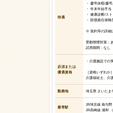
・ 慶弔休暇/慶
・ 年末年始手当
・ 健康診断/ス
待遇
・ 賠償責任保険
※ 規約等の詳細
受動喫煙対策：
試用期間：なし
・介護施設での
必須または
優遇資格
［資格いずれか
介護福祉士、介
勤務地
埼玉県 さいたま
JR埼京線 南与
最寄駅
JR高崎線 浦和 