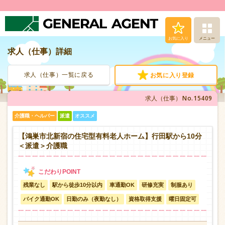
お気に入り
メニュー
求人（仕事）詳細
求人（仕事）検索
求人（仕事）一覧に戻る
お気に入り登録
人材派遣サービス
No.15409
求人（仕事）
転職支援サービス
介護職・ヘルパー
派遣
オススメ
登録から就業まで
【鴻巣市北新宿の住宅型有料老人ホーム】行田駅から10分
＜派遣＞介護職
安心の福利厚生
残業なし
駅から徒歩10分以内
車通勤OK
研修充実
制服あり
お問い合わせ
バイク通勤OK
日勤のみ（夜勤なし）
資格取得支援
曜日固定可