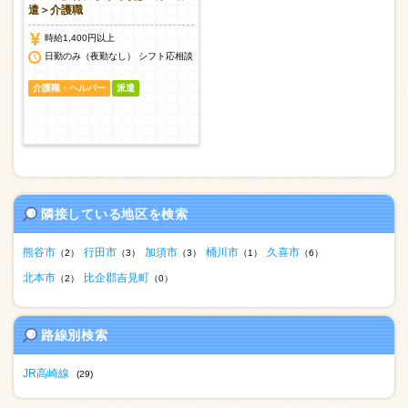
遣＞介護職
時給1,400円以上
日勤のみ（夜勤なし） シフト応相談
介護職・ヘルパー
派遣
隣接している地区を検索
熊谷市
行田市
加須市
桶川市
久喜市
（2）
（3）
（3）
（1）
（6）
北本市
比企郡吉見町
（2）
（0）
路線別検索
JR高崎線
(29)