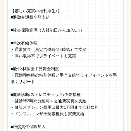
【嬉しい充実の福利厚生♪】
■通勤交通費全額支給
■社会保険完備（入社初日から加入OK）
■年次有給休暇
・通常賃金（所定労働時間×時給）で支給
・高い取得率でプライベートも充実
■慶弔休暇/慶弔見舞金制度
・冠婚葬祭時の特別休暇と手当支給でライフイベントを手
厚くサポート
■健康診断/ストレスチェック/予防接種
・健診時2時間分給与＋交通費実費を支給
・健診オプション費用は最大1万円まで会社負担
・インフルエンザ予防接種代も実費支給
■賠償責任保険加入