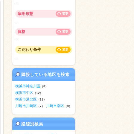
---
雇用形態
変更
---
資格
変更
---
こだわり条件
変更
---
隣接している地区を検索
横浜市神奈川区
（8）
横浜市中区
（12）
横浜市港北区
（11）
川崎市川崎区
川崎市幸区
（7）
（8）
路線別検索