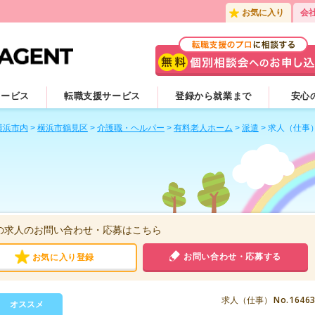
お気に入り
会
サービス
転職支援サービス
登録から就業まで
安心
横浜市内
>
横浜市鶴見区
>
介護職・ヘルパー
>
有料老人ホーム
>
派遣
>
求人（仕事
の求人のお問い合わせ・応募はこちら
お問い合わせ・応募する
お気に入り登録
No.1646
求人（仕事）
オススメ