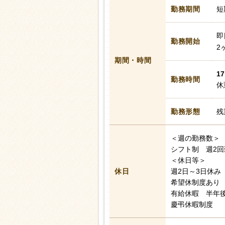
勤務期間
短
即
勤務開始
2
期間・時間
17
勤務時間
休
勤務形態
残
＜週の勤務数＞
シフト制 週2回
＜休日等＞
休日
週2日～3日休み
希望休制度あり
有給休暇 半年後
慶弔休暇制度