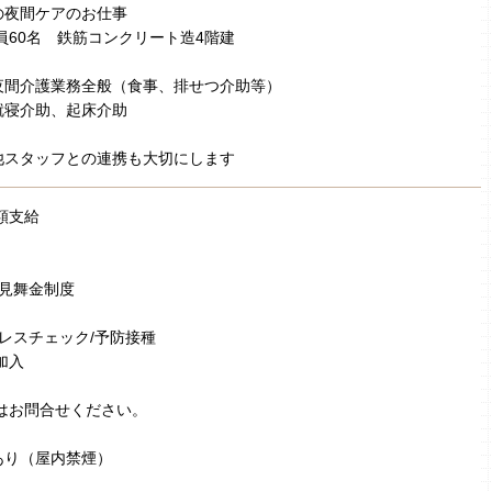
の夜間ケアのお仕事
定員60名 鉄筋コンクリート造4階建
夜間介護業務全般（食事、排せつ介助等）
就寝介助、起床介助
他スタッフとの連携も大切にします
額支給
弔見舞金制度
トレスチェック/予防接種
加入
はお問合せください。
あり（屋内禁煙）