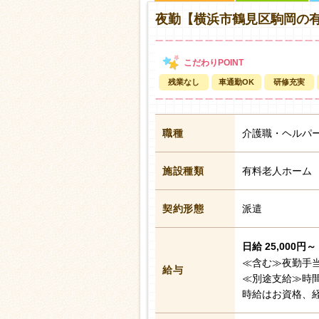
夜勤【横浜市鶴見区駒岡の
残業なし
車通勤OK
研修充実
職種
介護職・ヘルパ
施設種類
有料老人ホーム
契約形態
派遣
日給 25,000円～ 
≪含む≫夜勤手当3
給与
≪別途支給≫時
時給はお資格、