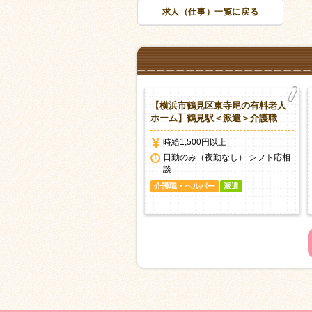
求人（仕事）一覧に戻る
横浜市鶴見区下野谷町の特別養
【横浜市鶴見区東寺尾の有料老人
老人ホーム】鶴見小野駅から2分
ホーム】鶴見駅＜派遣＞介護職
派遣＞介護職
時給1,500円以上
時給1,500円以上
日勤のみ（夜勤なし） シフト応相
談
日勤のみ（夜勤なし） シフト応相
談
介護職・ヘルパー
派遣
護職・ヘルパー
派遣