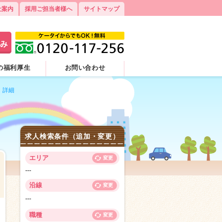
社案内
採用ご担当者様へ
サイトマップ
の福利厚生
お問い合わせ
）詳細
求人検索条件（追加・変更）
エリア
変更
---
沿線
変更
---
3
職種
変更