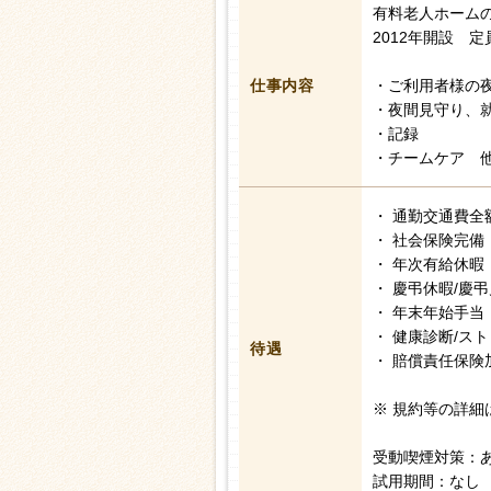
有料老人ホーム
2012年開設 
仕事内容
・ご利用者様の
・夜間見守り、
・記録
・チームケア 
・ 通勤交通費全
・ 社会保険完備
・ 年次有給休暇
・ 慶弔休暇/慶
・ 年末年始手当
・ 健康診断/ス
待遇
・ 賠償責任保険
※ 規約等の詳細
受動喫煙対策：
試用期間：なし