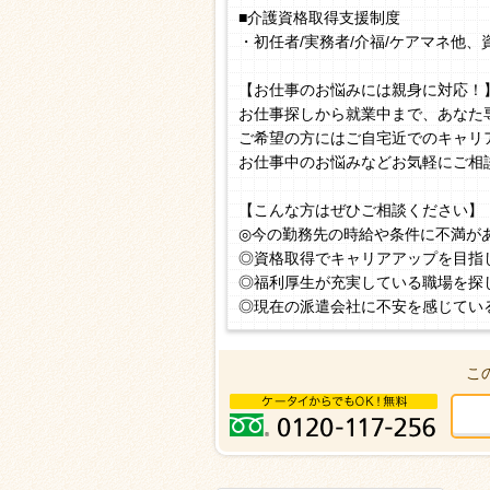
■介護資格取得支援制度
・初任者/実務者/介福/ケアマネ他
【お仕事のお悩みには親身に対応！
お仕事探しから就業中まで、あなた
ご希望の方にはご自宅近でのキャリ
お仕事中のお悩みなどお気軽にご相
【こんな方はぜひご相談ください】
◎今の勤務先の時給や条件に不満が
◎資格取得でキャリアアップを目指
◎福利厚生が充実している職場を探
◎現在の派遣会社に不安を感じてい
こ