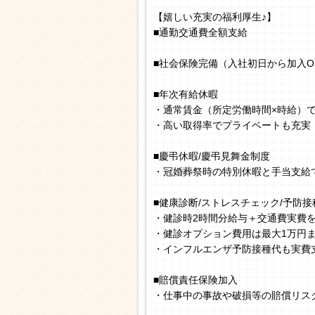
【嬉しい充実の福利厚生♪】
■通勤交通費全額支給
■社会保険完備（入社初日から加入O
■年次有給休暇
・通常賃金（所定労働時間×時給）
・高い取得率でプライベートも充実
■慶弔休暇/慶弔見舞金制度
・冠婚葬祭時の特別休暇と手当支給
■健康診断/ストレスチェック/予防接
・健診時2時間分給与＋交通費実費
・健診オプション費用は最大1万円
・インフルエンザ予防接種代も実費
■賠償責任保険加入
・仕事中の事故や破損等の賠償リス