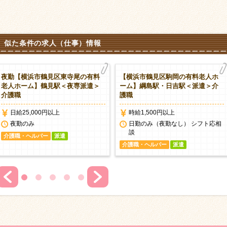
似た条件の求人（仕事）情報
夜勤【横浜市鶴見区東寺尾の有料
【横浜市鶴見区駒岡の有料老人ホ
老人ホーム】鶴見駅＜夜専派遣＞
ーム】綱島駅・日吉駅＜派遣＞介
介護職
護職
日給25,000円以上
時給1,500円以上
夜勤のみ
日勤のみ（夜勤なし） シフト応相
談
介護職・ヘルパー
派遣
介護職・ヘルパー
派遣