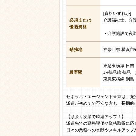
[資格いずれか]
必須または
介護福祉士、介
優遇資格
・介護施設で夜
勤務地
神奈川県 横浜市
東急東横線 日吉
最寄駅
JR鶴見線 鶴見 
東急東横線 綱島 
ゼネラル・エージェント東京は、充
派遣が初めてで不安な方も、長期的
【頑張り次第で時給アップ！】
派遣先での勤務評価や資格取得に応
日々の業務への貢献やスキルアップ