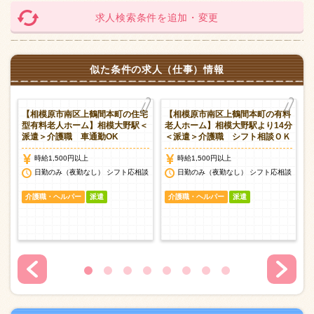
求人検索条件を追加・変更
似た条件の求人（仕事）情報
ホ
【相模原市南区上鶴間本町の住宅
【相模原市南区上鶴間本町の有料
＞
型有料老人ホーム】相模大野駅＜
老人ホーム】相模大野駅より14分
派遣＞介護職 車通勤OK
＜派遣＞介護職 シフト相談ＯＫ
時給1,500円以上
時給1,500円以上
談
日勤のみ（夜勤なし） シフト応相談
日勤のみ（夜勤なし） シフト応相談
介護職・ヘルパー
派遣
介護職・ヘルパー
派遣