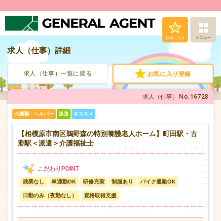
お気に入り
メニュー
求人（仕事）詳細
求人（仕事）検索
求人（仕事）一覧に戻る
お気に入り登録
人材派遣サービス
No.16728
求人（仕事）
転職支援サービス
介護職・ヘルパー
派遣
オススメ
登録から就業まで
【相模原市南区鵜野森の特別養護老人ホーム】町田駅・古
淵駅＜派遣＞介護福祉士
安心の福利厚生
残業なし
車通勤OK
研修充実
制服あり
バイク通勤OK
お問い合わせ
日勤のみ（夜勤なし）
資格取得支援