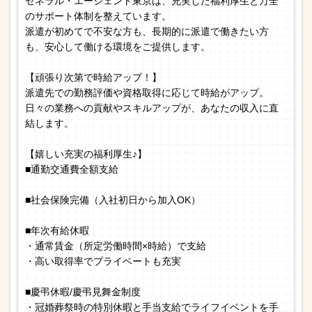
ゼネラル・エージェント東京は、充実した福利厚生と万全
のサポート体制を整えています。
派遣が初めてで不安な方も、長期的に派遣で働きたい方
も、安心して働ける環境をご提供します。
【頑張り次第で時給アップ！】
派遣先での勤務評価や資格取得に応じて時給がアップ。
日々の業務への貢献やスキルアップが、あなたの収入に直
結します。
【嬉しい充実の福利厚生♪】
■通勤交通費全額支給
■社会保険完備（入社初日から加入OK）
■年次有給休暇
・通常賃金（所定労働時間×時給）で支給
・高い取得率でプライベートも充実
■慶弔休暇/慶弔見舞金制度
・冠婚葬祭時の特別休暇と手当支給でライフイベントを手