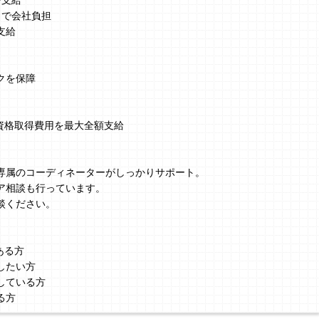
を支給
まで会社負担
支給
クを保障
、資格取得費用を最大全額支給
】
専属のコーディネーターがしっかりサポート。
ア相談も行っています。
談ください。
ある方
したい方
している方
る方