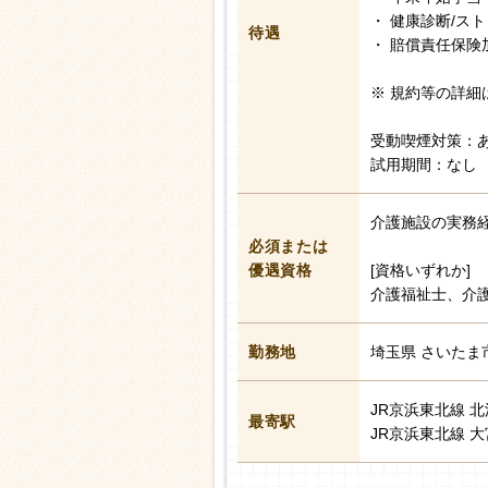
・ 健康診断/ス
待遇
・ 賠償責任保険
※ 規約等の詳細
受動喫煙対策：
試用期間：なし
介護施設の実務
必須または
優遇資格
[資格いずれか]
介護福祉士、介
勤務地
埼玉県 さいたま
JR京浜東北線 
最寄駅
JR京浜東北線 