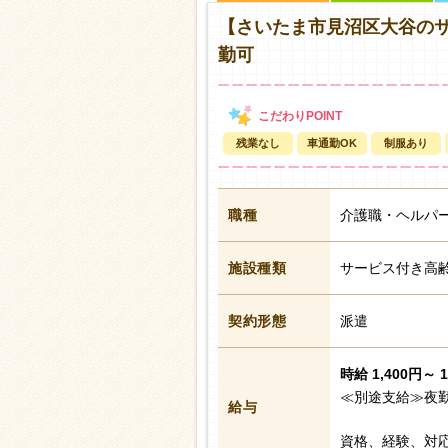
【さいたま市見沼区大谷の
勤可
残業なし
車通勤OK
制服あり
職種
介護職・ヘルパ
施設種類
サービス付き高
契約形態
派遣
時給 1,400円～ 
≪別途支給≫夜勤
給与
資格、経験、対