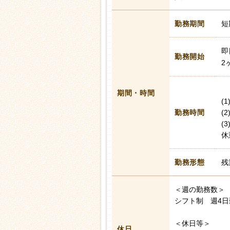
勤務期間
短
即
勤務開始
2
期間・時間
(
勤務時間
(
(
休
勤務形態
残
＜週の勤務数＞
シフト制 週4
＜休日等＞
休日