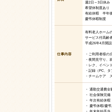
週2日～3日休み
希望休制度あり
有給休暇 半年後
慶弔休暇制度
有料老人ホーム
サービス付高齢
平成26年4月開設
仕事内容
・ご利用者様の
・夜間見守り、
・レク、イベン
・記録（PC、タ
・チームケア 
・ 通勤交通費全
・ 社会保険完備
・ 年次有給休暇
・ 慶弔休暇/慶
・ 年末年始手当