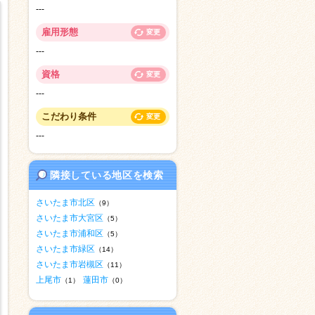
---
雇用形態
変更
---
資格
変更
---
こだわり条件
変更
---
隣接している地区を検索
さいたま市北区
（9）
さいたま市大宮区
（5）
さいたま市浦和区
（5）
さいたま市緑区
（14）
さいたま市岩槻区
（11）
上尾市
蓮田市
（1）
（0）