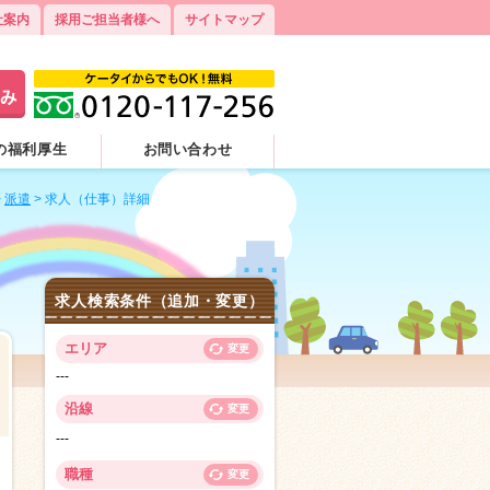
社案内
採用ご担当者様へ
サイトマップ
の福利厚生
お問い合わせ
>
派遣
>
求人（仕事）詳細
求人検索条件（追加・変更）
エリア
変更
---
沿線
変更
---
1
職種
変更