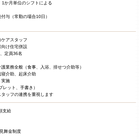
 1か月単位のシフトによる
付与（常勤の場合10日）
のケアスタッフ
者向け住宅併設
、定員36名
介護業務全般（食事、入浴、排せつ介助等）
就寝介助、起床介助
ト実施
ブレット、手書き）
スタッフの連携を重視します
額支給
弔見舞金制度