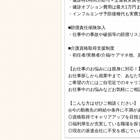
・健診時2時間分給与＋交通費実費
・健診オプション費用は最大1万円
・インフルエンザ予防接種代も実費
■賠償責任保険加入
・仕事中の事故や破損等の賠償リス
■介護資格取得支援制度
・初任者/実務者/介福/ケアマネ他
【お仕事のお悩みには親身に対応！
お仕事探しから就業中まで、あなた
ご希望の方にはご自宅近でのキャリ
お仕事中のお悩みなどお気軽にご相
【こんな方はぜひご相談ください】
◎今の勤務先の時給や条件に不満が
◎資格取得でキャリアアップを目指
◎福利厚生が充実している職場を探
◎現在の派遣会社に不安を感じてい