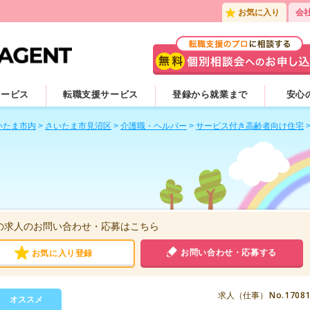
お気に入り
会
サービス
転職支援サービス
登録から就業まで
安心
いたま市内
>
さいたま市見沼区
>
介護職・ヘルパー
>
サービス付き高齢者向け住宅
の求人のお問い合わせ・応募はこちら
お問い合わせ・応募する
お気に入り登録
No.1708
求人（仕事）
オススメ