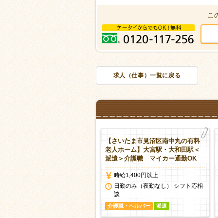
こ
求人（仕事）一覧に戻る
さいたま市見沼区大谷の有料老
【さいたま市見沼区南中丸の有料
ホーム】大宮駅＜派遣＞介護福
老人ホーム】大宮駅・大和田駅＜
士/早番募集 車ＯＫ
派遣＞介護職 マイカー通勤OK
時給1,600円以上
時給1,400円以上
日勤のみ（夜勤なし） シフト応相
日勤のみ（夜勤なし） シフト応相
談
談
護職・ヘルパー
派遣
介護職・ヘルパー
派遣