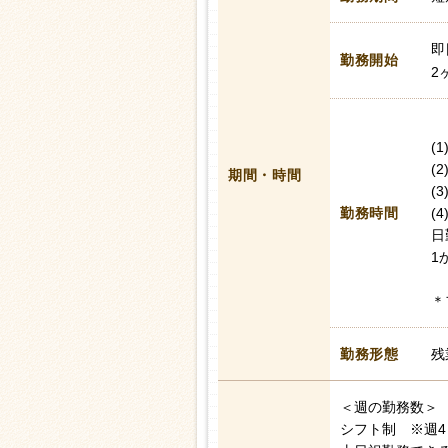
即
勤務開始
2
(1
(2
期間・時間
(3
勤務時間
(4
日
1
＊
勤務形態
残
＜週の勤務数＞
シフト制 ※週4