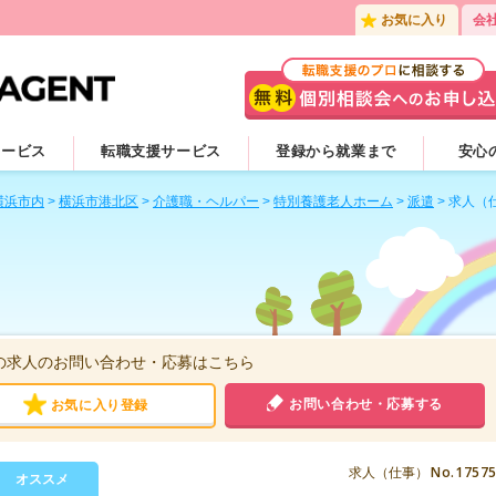
お気に入り
会
サービス
転職支援サービス
登録から就業まで
安心
横浜市内
>
横浜市港北区
>
介護職・ヘルパー
>
特別養護老人ホーム
>
派遣
>
求人（
の求人のお問い合わせ・応募はこちら
お問い合わせ・応募する
お気に入り登録
No.1757
求人（仕事）
オススメ