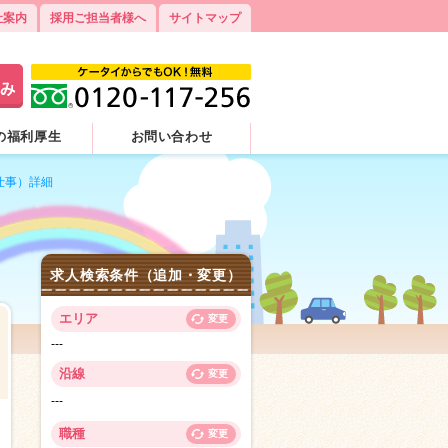
社案内
採用ご担当者様へ
サイトマップ
の福利厚生
お問い合わせ
仕事）詳細
求人検索条件（追加・変更）
エリア
変更
---
沿線
変更
---
5
職種
変更