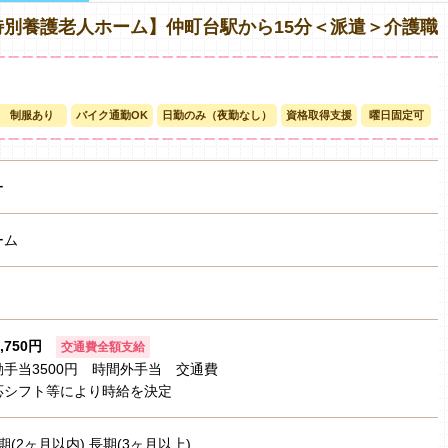
別養護老人ホーム】仲町台駅から15分＜派遣＞介護職
制服あり
バイク通勤OK
日勤のみ（夜勤なし）
資格取得支援
曜日固定可
ー
ーム
1,750円
交通費全額支給
手当3500円 時間外手当 交通費
応シフト等により時給を決定
期(2ヶ月以内) 長期(3ヶ月以上)