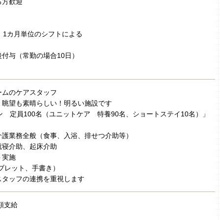
る方歓迎
 1カ月単位のシフトによる
付与（常勤の場合10日）
ームのケアスタッフ
・眺望も素晴らしい！明るい施設です
ン 定員100名（ユニットケア 特養90名、ショートステイ10名）」
介護業務全般（食事、入浴、排せつ介助等）
就寝介助、起床介助
ト実施
ブレット、手書き）
スタッフの連携を重視します
額支給