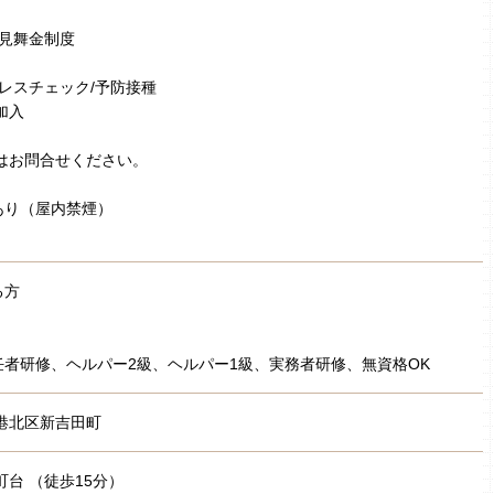
弔見舞金制度
トレスチェック/予防接種
加入
はお問合せください。
あり（屋内禁煙）
る方
者研修、ヘルパー2級、ヘルパー1級、実務者研修、無資格OK
港北区新吉田町
町台 （徒歩15分）