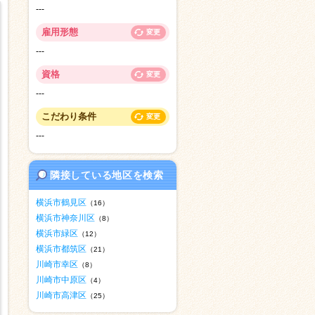
---
雇用形態
変更
---
資格
変更
---
こだわり条件
変更
---
隣接している地区を検索
横浜市鶴見区
（16）
横浜市神奈川区
（8）
横浜市緑区
（12）
横浜市都筑区
（21）
川崎市幸区
（8）
川崎市中原区
（4）
川崎市高津区
（25）