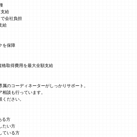
種
を支給
まで会社負担
支給
クを保障
、資格取得費用を最大全額支給
】
専属のコーディネーターがしっかりサポート。
ア相談も行っています。
談ください。
ある方
したい方
している方