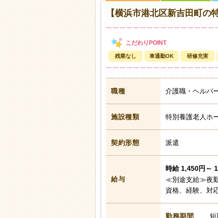
【横浜市港北区新吉田町の特
残業なし
車通勤OK
研修充実
職種
介護職・ヘルパ
施設種類
特別養護老人ホ
契約形態
派遣
時給 1,450円～ 
給与
≪別途支給≫夜勤
資格、経験、対
勤務期間
短