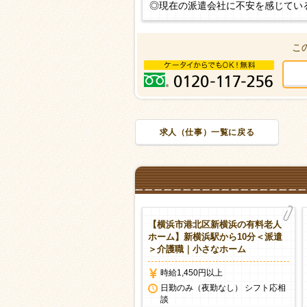
◎現在の派遣会社に不安を感じてい
こ
求人（仕事）一覧に戻る
横浜市港北区箕輪町の有料老人
【横浜市港北区新横浜の有料老人
ーム】日吉駅＜派遣＞介護職
ホーム】新横浜駅から10分＜派遣
＞介護職｜小さなホーム
時給1,500円以上
時給1,450円以上
日勤のみ（夜勤なし） シフト応相
談
日勤のみ（夜勤なし） シフト応相
談
護職・ヘルパー
派遣