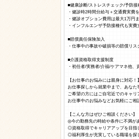
■健康診断/ストレスチェック/予防接
・健診時2時間分給与＋交通費実費
・健診オプション費用は最大1万円
・インフルエンザ予防接種代も実費
■賠償責任保険加入
・仕事中の事故や破損等の賠償リス
■介護資格取得支援制度
・初任者/実務者/介福/ケアマネ他
【お仕事のお悩みには親身に対応！
お仕事探しから就業中まで、あなた
ご希望の方にはご自宅近でのキャリ
お仕事中のお悩みなどお気軽にご相
【こんな方はぜひご相談ください】
◎今の勤務先の時給や条件に不満が
◎資格取得でキャリアアップを目指
◎福利厚生が充実している職場を探