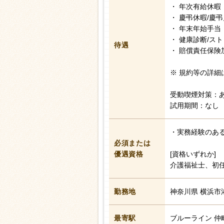
・ 年次有給休暇
・ 慶弔休暇/慶
・ 年末年始手当
・ 健康診断/ス
待遇
・ 賠償責任保険
※ 規約等の詳細
受動喫煙対策：
試用期間：なし
・実務経験のあ
必須または
優遇資格
[資格いずれか]
介護福祉士、初任
勤務地
神奈川県 横浜市
最寄駅
ブルーライン 仲