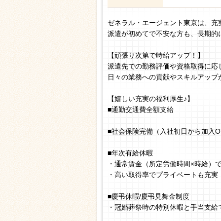
ゼネラル・エージェント東京は、充
派遣が初めてで不安な方も、長期的
【頑張り次第で時給アップ！】
派遣先での勤務評価や資格取得に応
日々の業務への貢献やスキルアップ
【嬉しい充実の福利厚生♪】
■通勤交通費全額支給
■社会保険完備（入社初日から加入O
■年次有給休暇
・通常賃金（所定労働時間×時給）
・高い取得率でプライベートも充実
■慶弔休暇/慶弔見舞金制度
・冠婚葬祭時の特別休暇と手当支給