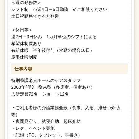
＜週の勤務数＞
シフト制 ※週4日～5日勤務 ※ご相談ください
土日祝勤務できる方歓迎
＜休日等＞
週2日～3日休み 1カ月単位のシフトによる
希望休制度あり
有給休暇 半年後付与（常勤の場合10日）
慶弔休暇制度
仕事内容
特別養護老人ホームのケアスタッフ
2000年開設 従来型（多床室、個室あり）
入所定員72名 ショート12名
・ご利用者様の介護業務全般（食事、入浴、排せつ介助
等）
・夜間見守り、就寝介助、起床介助
・レク、イベント実施
・記録（PC、タブレット、手書き）