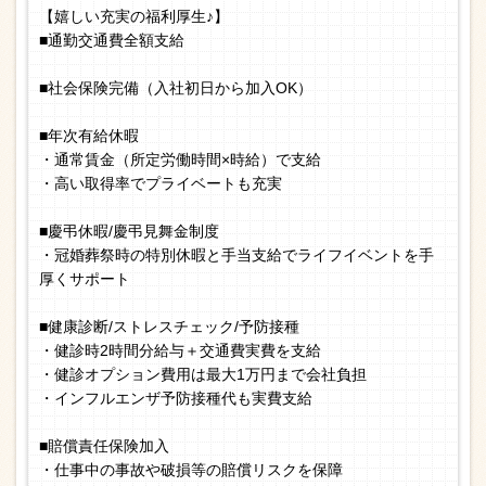
【嬉しい充実の福利厚生♪】
■通勤交通費全額支給
■社会保険完備（入社初日から加入OK）
■年次有給休暇
・通常賃金（所定労働時間×時給）で支給
・高い取得率でプライベートも充実
■慶弔休暇/慶弔見舞金制度
・冠婚葬祭時の特別休暇と手当支給でライフイベントを手
厚くサポート
■健康診断/ストレスチェック/予防接種
・健診時2時間分給与＋交通費実費を支給
・健診オプション費用は最大1万円まで会社負担
・インフルエンザ予防接種代も実費支給
■賠償責任保険加入
・仕事中の事故や破損等の賠償リスクを保障