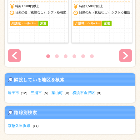
時給1,500円以上
時給1,500円以上
談
日勤のみ（夜勤なし） シフト応相談
日勤のみ（夜勤なし） シフト応相談
介護職・ヘルパー
派遣
介護職・ヘルパー
派遣
隣接している地区を検索
逗子市
三浦市
葉山町
横浜市金沢区
（12）
（5）
（0）
（9）
路線別検索
京急久里浜線
(11)