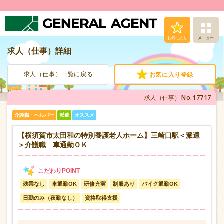
お気に入り
メニュー
求人（仕事）詳細
求人（仕事）検索
求人（仕事）一覧に戻る
お気に入り登録
人材派遣サービス
No.17717
求人（仕事）
転職支援サービス
介護職・ヘルパー
派遣
オススメ
登録から就業まで
【横須賀市太田和の特別養護老人ホーム】三崎口駅＜派遣
＞介護職 車通勤ＯＫ
安心の福利厚生
残業なし
車通勤OK
研修充実
制服あり
バイク通勤OK
お問い合わせ
日勤のみ（夜勤なし）
資格取得支援