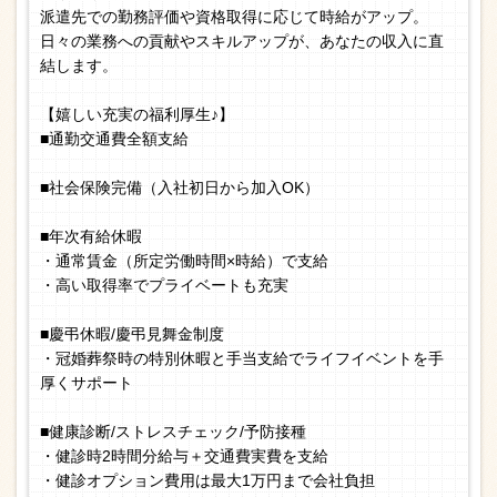
派遣先での勤務評価や資格取得に応じて時給がアップ。
日々の業務への貢献やスキルアップが、あなたの収入に直
結します。
【嬉しい充実の福利厚生♪】
■通勤交通費全額支給
■社会保険完備（入社初日から加入OK）
■年次有給休暇
・通常賃金（所定労働時間×時給）で支給
・高い取得率でプライベートも充実
■慶弔休暇/慶弔見舞金制度
・冠婚葬祭時の特別休暇と手当支給でライフイベントを手
厚くサポート
■健康診断/ストレスチェック/予防接種
・健診時2時間分給与＋交通費実費を支給
・健診オプション費用は最大1万円まで会社負担