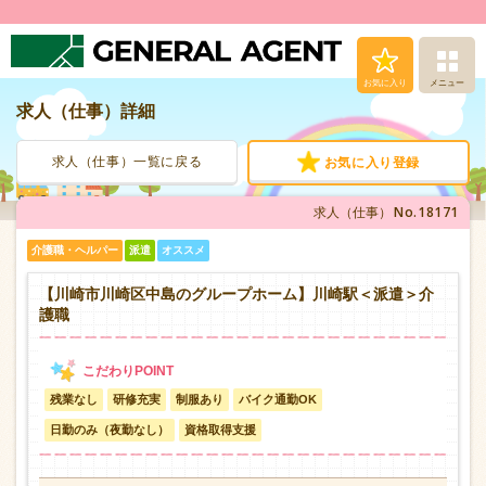
お気に入り
メニュー
求人（仕事）詳細
求人（仕事）検索
求人（仕事）一覧に戻る
お気に入り登録
人材派遣サービス
No.18171
求人（仕事）
転職支援サービス
介護職・ヘルパー
派遣
オススメ
登録から就業まで
【川崎市川崎区中島のグループホーム】川崎駅＜派遣＞介
護職
安心の福利厚生
残業なし
研修充実
制服あり
バイク通勤OK
お問い合わせ
日勤のみ（夜勤なし）
資格取得支援