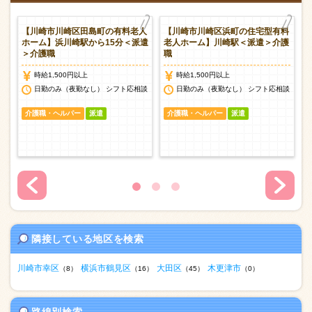
ー
【川崎市川崎区田島町の有料老人
【川崎市川崎区浜町の住宅型有料
介
ホーム】浜川崎駅から15分＜派遣
老人ホーム】川崎駅＜派遣＞介護
＞介護職
職
時給1,500円以上
時給1,500円以上
日勤のみ（夜勤なし） シフト応相談
日勤のみ（夜勤なし） シフト応相談
介護職・ヘルパー
派遣
介護職・ヘルパー
派遣
隣接している地区を検索
川崎市幸区
横浜市鶴見区
大田区
木更津市
（8）
（16）
（45）
（0）