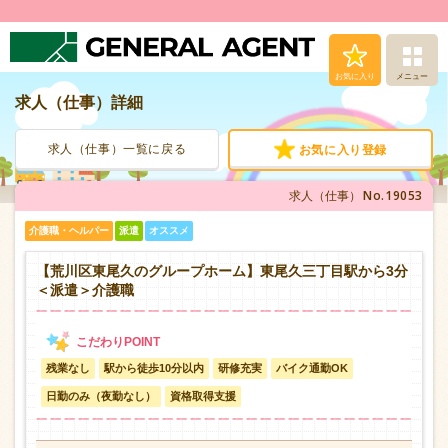
お気に入り
メニュー
求人（仕事）詳細
求人（仕事）検索
求人（仕事）一覧に戻る
お気に入り登録
人材派遣サービス
No.19053
求人（仕事）
転職支援サービス
介護職・ヘルパー
派遣
オススメ
登録から就業まで
【荒川区東尾久のグループホーム】東尾久三丁目駅から3分
＜派遣＞介護職
安心の福利厚生
残業なし
駅から徒歩10分以内
研修充実
バイク通勤OK
お問い合わせ
日勤のみ（夜勤なし）
資格取得支援