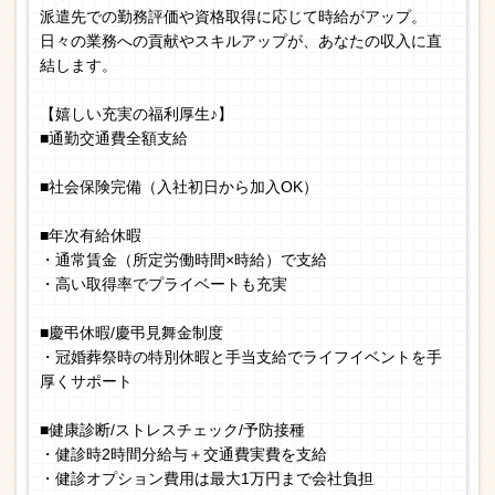
派遣先での勤務評価や資格取得に応じて時給がアップ。
日々の業務への貢献やスキルアップが、あなたの収入に直
結します。
【嬉しい充実の福利厚生♪】
■通勤交通費全額支給
■社会保険完備（入社初日から加入OK）
■年次有給休暇
・通常賃金（所定労働時間×時給）で支給
・高い取得率でプライベートも充実
■慶弔休暇/慶弔見舞金制度
・冠婚葬祭時の特別休暇と手当支給でライフイベントを手
厚くサポート
■健康診断/ストレスチェック/予防接種
・健診時2時間分給与＋交通費実費を支給
・健診オプション費用は最大1万円まで会社負担