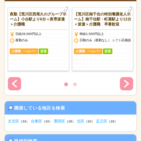
夜勤【荒川区西尾久のグループホ
【荒川区南千住の特別養護老人ホ
護
ーム】小台駅より6分＜夜専派遣
ーム】南千住駅・町屋駅より12分
＞介護職
＜派遣＞介護職 早番歓迎
日給26,000円以上
時給1,500円以上
談
夜勤のみ
日勤のみ（夜勤なし） シフト応相談
介護職・ヘルパー
派遣
介護職・ヘルパー
派遣
隣接している地区を検索
文京区
台東区
墨田区
北区
足立区
（24）
（10）
（18）
（10）
（19）