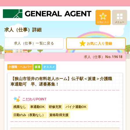
お気に入り
メニュー
求人（仕事）詳細
求人（仕事）検索
求人（仕事）一覧に戻る
お気に入り登録
人材派遣サービス
No.19618
求人（仕事）
転職支援サービス
介護職・ヘルパー
派遣
オススメ
登録から就業まで
【狭山市笹井の有料老人ホーム】仏子駅＜派遣＞介護職
車通勤可 早、遅番募集！
安心の福利厚生
残業なし
車通勤OK
研修充実
バイク通勤OK
お問い合わせ
日勤のみ（夜勤なし）
資格取得支援