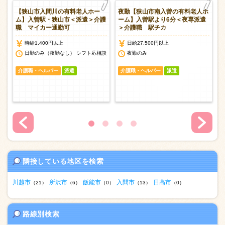
【狭山市入間川の有料老人ホー
夜勤【狭山市南入曽の有料老人ホ
介
ム】入曽駅・狭山市＜派遣＞介護
ーム】入曽駅より6分＜夜専派遣
職 マイカー通勤可
＞介護職 駅チカ
時給1,400円以上
日給27,500円以上
談
日勤のみ（夜勤なし） シフト応相談
夜勤のみ
介護職・ヘルパー
派遣
介護職・ヘルパー
派遣
隣接している地区を検索
川越市
所沢市
飯能市
入間市
日高市
（21）
（6）
（0）
（13）
（0）
路線別検索