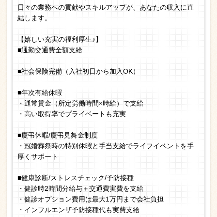
日々の業務への貢献やスキルアップが、あなたの収入に直
結します。
【嬉しい充実の福利厚生♪】
■通勤交通費全額支給
■社会保険完備（入社初日から加入OK）
■年次有給休暇
・通常賃金（所定労働時間×時給）で支給
・高い取得率でプライベートも充実
■慶弔休暇/慶弔見舞金制度
・冠婚葬祭時の特別休暇と手当支給でライフイベントを手
厚くサポート
■健康診断/ストレスチェック/予防接種
・健診時2時間分給与＋交通費実費を支給
・健診オプション費用は最大1万円まで会社負担
・インフルエンザ予防接種代も実費支給