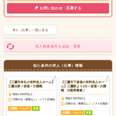
お問い合わせ・応募する
求人（仕事）一覧に戻る
求人検索条件を追加・変更
似た条件の求人（仕事）情報
ホ
【三鷹市牟礼の有料老人ホーム】
【三鷹市下連雀の有料老人ホー
フ
三鷹台駅＜派遣＞介護職
ム】三鷹駅より2分＜派遣＞介護
職 日勤帯募集！
時給1,600円以上
時給1,600円以上
日勤のみ（夜勤なし） シフト応相談
談
日勤のみ（夜勤なし） シフト応相談
介護職・ヘルパー
派遣
介護職・ヘルパー
派遣