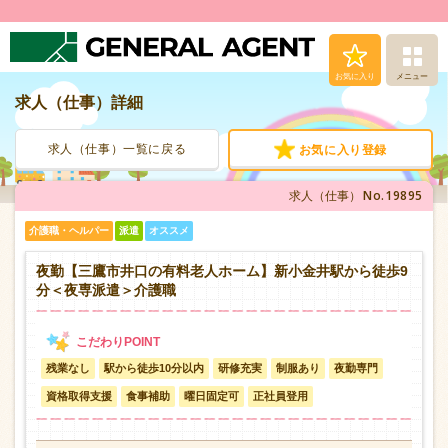
お気に入り
メニュー
求人（仕事）詳細
求人（仕事）検索
求人（仕事）一覧に戻る
お気に入り登録
人材派遣サービス
No.19895
求人（仕事）
転職支援サービス
介護職・ヘルパー
派遣
オススメ
登録から就業まで
夜勤【三鷹市井口の有料老人ホーム】新小金井駅から徒歩9
分＜夜専派遣＞介護職
安心の福利厚生
残業なし
駅から徒歩10分以内
研修充実
制服あり
夜勤専門
お問い合わせ
資格取得支援
食事補助
曜日固定可
正社員登用