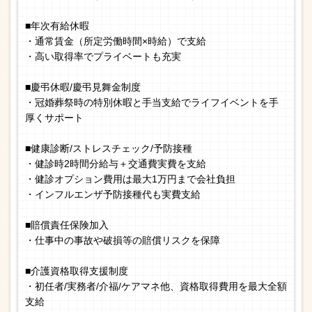
■年次有給休暇
・通常賃金（所定労働時間×時給）で支給
・高い取得率でプライベートも充実
■慶弔休暇/慶弔見舞金制度
・冠婚葬祭時の特別休暇と手当支給でライフイベントを手
厚くサポート
■健康診断/ストレスチェック/予防接種
・健診時2時間分給与＋交通費実費を支給
・健診オプション費用は最大1万円まで会社負担
・インフルエンザ予防接種代も実費支給
■賠償責任保険加入
・仕事中の事故や破損等の賠償リスクを保障
■介護資格取得支援制度
・初任者/実務者/介福/ケアマネ他、資格取得費用を最大全額
支給