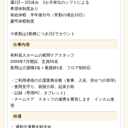
週2日～3日休み 1か月単位のシフトによる
希望休制度あり
有給休暇 半年後付与（常勤の場合10日）
慶弔休暇制度
※夜勤は1勤務につき2日でカウント
仕事内容
有料老人ホームの夜間ケアスタッフ
2004年7月開設、定員55名
夜間は介護職3名＋看護師1名 フロア制対応
・ご利用者様の介護業務全般（食事、入浴、排せつ介助等)
・夜間見守り、就寝介助、起床介助
・記録（専用PC、タブレット)
・チームケア スタッフの連携を重視します インカム使
用
待遇
・ 通勤交通費全額支給