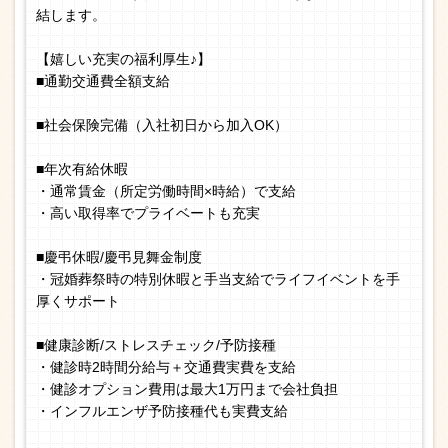
結します。
【嬉しい充実の福利厚生♪】
■通勤交通費全額支給
■社会保険完備（入社初日から加入OK）
■年次有給休暇
・通常賃金（所定労働時間×時給）で支給
・高い取得率でプライベートも充実
■慶弔休暇/慶弔見舞金制度
・冠婚葬祭時の特別休暇と手当支給でライフイベントを手
厚くサポート
■健康診断/ストレスチェック/予防接種
・健診時2時間分給与＋交通費実費を支給
・健診オプション費用は最大1万円まで会社負担
・インフルエンザ予防接種代も実費支給