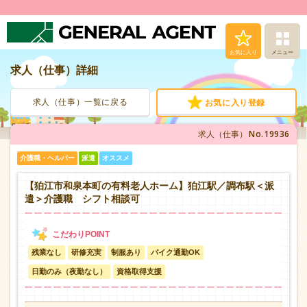
お気に入り
メニュー
求人（仕事）詳細
求人（仕事）検索
求人（仕事）一覧に戻る
お気に入り登録
人材派遣サービス
No.19936
求人（仕事）
転職支援サービス
介護職・ヘルパー
派遣
オススメ
登録から就業まで
【狛江市和泉本町の有料老人ホーム】狛江駅／調布駅＜派
遣＞介護職 シフト相談可
安心の福利厚生
残業なし
研修充実
制服あり
バイク通勤OK
お問い合わせ
日勤のみ（夜勤なし）
資格取得支援