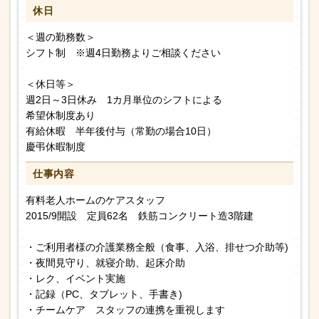
休日
＜週の勤務数＞
シフト制 ※週4日勤務よりご相談ください
＜休日等＞
週2日～3日休み 1カ月単位のシフトによる
希望休制度あり
有給休暇 半年後付与（常勤の場合10日）
慶弔休暇制度
仕事内容
有料老人ホームのケアスタッフ
2015/9開設 定員62名 鉄筋コンクリート造3階建
・ご利用者様の介護業務全般（食事、入浴、排せつ介助等)
・夜間見守り、就寝介助、起床介助
・レク、イベント実施
・記録（PC、タブレット、手書き)
・チームケア スタッフの連携を重視します