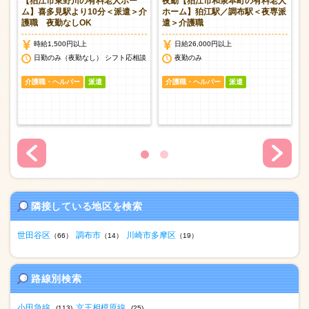
ー
【狛江市東野川の有料老人ホー
夜勤【狛江市和泉本町の有料老人
護
ム】喜多見駅より10分＜派遣＞介
ホーム】狛江駅／調布駅＜夜専派
護職 夜勤なしOK
遣＞介護職
時給1,500円以上
日給26,000円以上
談
日勤のみ（夜勤なし） シフト応相談
夜勤のみ
介護職・ヘルパー
派遣
介護職・ヘルパー
派遣
隣接している地区を検索
世田谷区
調布市
川崎市多摩区
（66）
（14）
（19）
路線別検索
小田急線
京王相模原線
(113)
(25)