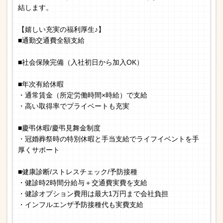
結します。
【嬉しい充実の福利厚生♪】
■通勤交通費全額支給
■社会保険完備（入社初日から加入OK）
■年次有給休暇
・通常賃金（所定労働時間×時給）で支給
・高い取得率でプライベートも充実
■慶弔休暇/慶弔見舞金制度
・冠婚葬祭時の特別休暇と手当支給でライフイベントを手
厚くサポート
■健康診断/ストレスチェック/予防接種
・健診時2時間分給与＋交通費実費を支給
・健診オプション費用は最大1万円まで会社負担
・インフルエンザ予防接種代も実費支給