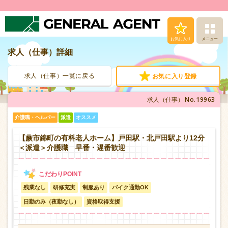
お気に入り
メニュー
求人（仕事）詳細
求人（仕事）検索
求人（仕事）一覧に戻る
お気に入り登録
人材派遣サービス
No.19963
求人（仕事）
転職支援サービス
介護職・ヘルパー
派遣
オススメ
登録から就業まで
【蕨市錦町の有料老人ホーム】戸田駅・北戸田駅より12分
＜派遣＞介護職 早番・遅番歓迎
安心の福利厚生
残業なし
研修充実
制服あり
バイク通勤OK
お問い合わせ
日勤のみ（夜勤なし）
資格取得支援