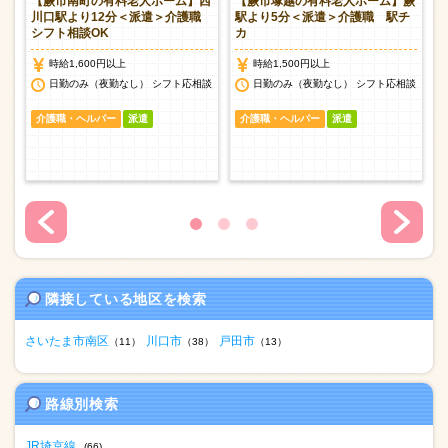
【蕨市南町の有料老人ホーム】西
【蕨市塚越の有料老人ホーム】蕨
介
川口駅より12分＜派遣＞介護職
駅より5分＜派遣＞介護職 駅チ
シフト相談OK
カ
時給1,600円以上
時給1,500円以上
日勤のみ（夜勤なし） シフト応相談
日勤のみ（夜勤なし） シフト応相談
介護職・ヘルパー
派遣
介護職・ヘルパー
派遣
隣接している地区を検索
さいたま市南区
川口市
戸田市
（11）
（38）
（13）
路線別検索
JR埼京線
(66)