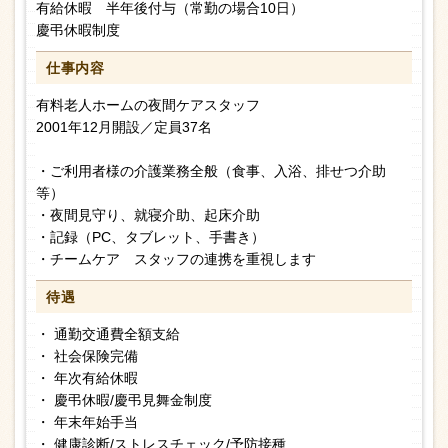
有給休暇 半年後付与（常勤の場合10日）
慶弔休暇制度
仕事内容
有料老人ホームの夜間ケアスタッフ
2001年12月開設／定員37名
・ご利用者様の介護業務全般（食事、入浴、排せつ介助
等）
・夜間見守り、就寝介助、起床介助
・記録（PC、タブレット、手書き）
・チームケア スタッフの連携を重視します
待遇
・ 通勤交通費全額支給
・ 社会保険完備
・ 年次有給休暇
・ 慶弔休暇/慶弔見舞金制度
・ 年末年始手当
・ 健康診断/ストレスチェック/予防接種