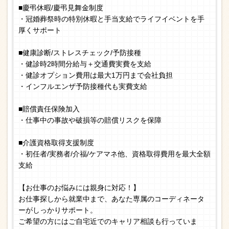
■慶弔休暇/慶弔見舞金制度
・冠婚葬祭時の特別休暇と手当支給でライフイベントを手
厚くサポート
■健康診断/ストレスチェック/予防接種
・健診時2時間分給与＋交通費実費を支給
・健診オプション費用は最大1万円まで会社負担
・インフルエンザ予防接種代も実費支給
■賠償責任保険加入
・仕事中の事故や破損等の賠償リスクを保障
■介護資格取得支援制度
・初任者/実務者/介福/ケアマネ他、資格取得費用を最大全額
支給
【お仕事のお悩みには親身に対応！】
お仕事探しから就業中まで、あなた専属のコーディネータ
ーがしっかりサポート。
ご希望の方にはご自宅近でのキャリア相談も行っていま