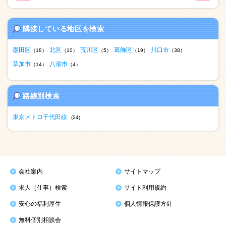
隣接している地区を検索
墨田区
北区
荒川区
葛飾区
川口市
（18）
（10）
（5）
（19）
（38）
草加市
八潮市
（14）
（4）
路線別検索
東京メトロ千代田線
(24)
会社案内
サイトマップ
求人（仕事）検索
サイト利用規約
安心の福利厚生
個人情報保護方針
無料個別相談会