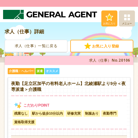
お気に入り
メニュー
求人（仕事）詳細
求人（仕事）検索
求人（仕事）一覧に戻る
お気に入り登録
人材派遣サービス
No.20106
求人（仕事）
転職支援サービス
介護職・ヘルパー
派遣
オススメ
登録から就業まで
夜勤【足立区加平の有料老人ホーム】北綾瀬駅より9分＜夜
専派遣＞介護職
安心の福利厚生
残業なし
駅から徒歩10分以内
研修充実
制服あり
夜勤専門
お問い合わせ
資格取得支援