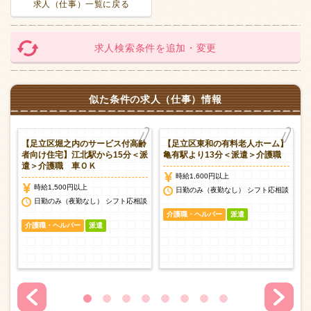
求人（仕事）一覧に戻る
求人検索条件を追加・変更
似た条件の求人（仕事）情報
【足立区堀之内のサービス付高齢
【足立区東和の有料老人ホーム】
介
者向け住宅】江北駅から15分＜派
亀有駅より13分＜派遣＞介護職
遣＞介護職 車ＯＫ
時給1,600円以上
時給1,500円以上
日勤のみ（夜勤なし） シフト応相談
談
日勤のみ（夜勤なし） シフト応相談
介護職・ヘルパー
派遣
介護職・ヘルパー
派遣