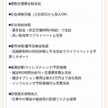
■通勤交通費全額支給
■社会保険完備（入社初日から加入OK）
■年次有給休暇
・通常賃金（所定労働時間×時給）で支給
・高い取得率でプライベートも充実
■慶弔休暇/慶弔見舞金制度
・冠婚葬祭時の特別休暇と手当支給でライフイベントを手
厚くサポート
■健康診断/ストレスチェック/予防接種
・健診時2時間分給与＋交通費実費を支給
・健診オプション費用は最大1万円まで会社負担
・インフルエンザ予防接種代も実費支給
■賠償責任保険加入
・仕事中の事故や破損等の賠償リスクを保障