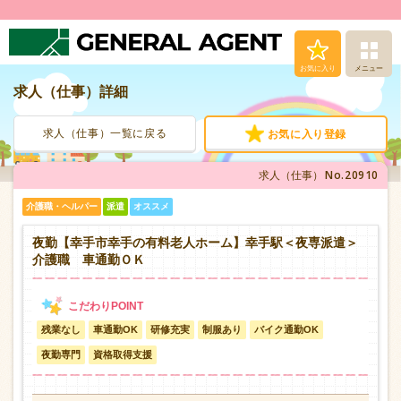
お気に入り
メニュー
求人（仕事）詳細
求人（仕事）検索
求人（仕事）一覧に戻る
お気に入り登録
人材派遣サービス
No.20910
求人（仕事）
転職支援サービス
介護職・ヘルパー
派遣
オススメ
登録から就業まで
夜勤【幸手市幸手の有料老人ホーム】幸手駅＜夜専派遣＞
介護職 車通勤ＯＫ
安心の福利厚生
残業なし
車通勤OK
研修充実
制服あり
バイク通勤OK
お問い合わせ
夜勤専門
資格取得支援