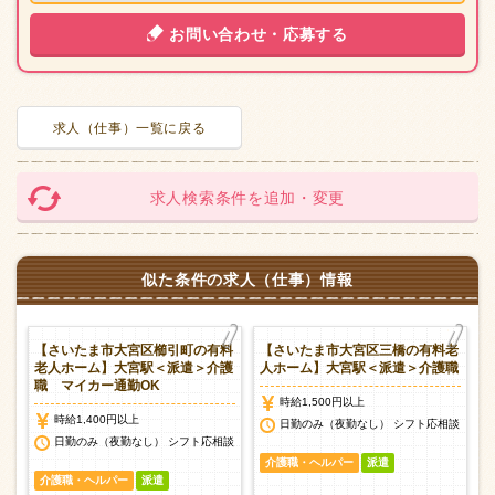
お問い合わせ・応募する
求人（仕事）一覧に戻る
求人検索条件を追加・変更
似た条件の求人（仕事）情報
の
【さいたま市大宮区櫛引町の有料
【さいたま市大宮区三橋の有料老
派
老人ホーム】大宮駅＜派遣＞介護
人ホーム】大宮駅＜派遣＞介護職
職 マイカー通勤OK
時給1,500円以上
時給1,400円以上
日勤のみ（夜勤なし） シフト応相談
日勤のみ（夜勤なし） シフト応相談
介護職・ヘルパー
派遣
介護職・ヘルパー
派遣