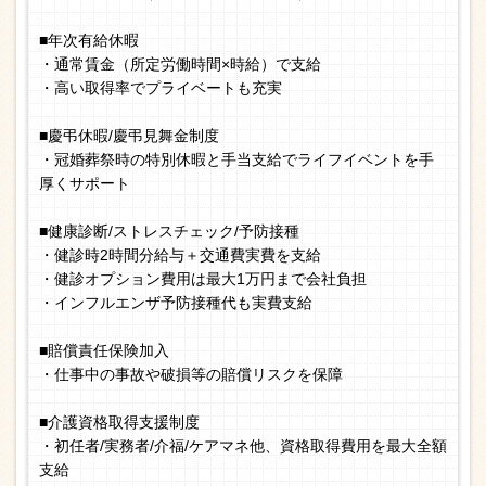
■年次有給休暇
・通常賃金（所定労働時間×時給）で支給
・高い取得率でプライベートも充実
■慶弔休暇/慶弔見舞金制度
・冠婚葬祭時の特別休暇と手当支給でライフイベントを手
厚くサポート
■健康診断/ストレスチェック/予防接種
・健診時2時間分給与＋交通費実費を支給
・健診オプション費用は最大1万円まで会社負担
・インフルエンザ予防接種代も実費支給
■賠償責任保険加入
・仕事中の事故や破損等の賠償リスクを保障
■介護資格取得支援制度
・初任者/実務者/介福/ケアマネ他、資格取得費用を最大全額
支給