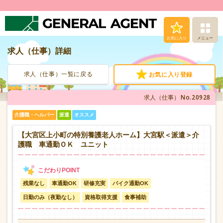
お気に入り
メニュー
求人（仕事）詳細
求人（仕事）検索
求人（仕事）一覧に戻る
お気に入り登録
人材派遣サービス
No.20928
求人（仕事）
転職支援サービス
介護職・ヘルパー
派遣
オススメ
登録から就業まで
【大宮区上小町の特別養護老人ホーム】大宮駅＜派遣＞介
護職 車通勤ＯＫ ユニット
安心の福利厚生
残業なし
車通勤OK
研修充実
バイク通勤OK
お問い合わせ
日勤のみ（夜勤なし）
資格取得支援
食事補助