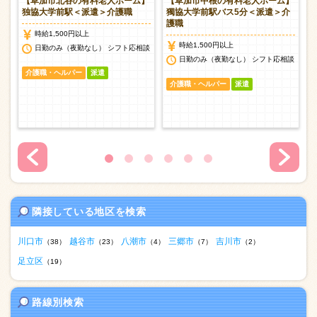
ホ
【草加市北谷の有料老人ホーム】
【草加市中根の有料老人ホーム】
＞
独協大学前駅＜派遣＞介護職
獨協大学前駅バス5分＜派遣＞介
護職
時給1,500円以上
時給1,500円以上
日勤のみ（夜勤なし） シフト応相談
日勤のみ（夜勤なし） シフト応相談
介護職・ヘルパー
派遣
介護職・ヘルパー
派遣
隣接している地区を検索
川口市
越谷市
八潮市
三郷市
吉川市
（38）
（23）
（4）
（7）
（2）
足立区
（19）
路線別検索