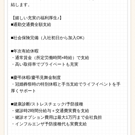
結します。
【嬉しい充実の福利厚生♪】
■通勤交通費全額支給
■社会保険完備（入社初日から加入OK）
■年次有給休暇
・通常賃金（所定労働時間×時給）で支給
・高い取得率でプライベートも充実
■慶弔休暇/慶弔見舞金制度
・冠婚葬祭時の特別休暇と手当支給でライフイベントを手
厚くサポート
■健康診断/ストレスチェック/予防接種
・健診時2時間分給与＋交通費実費を支給
・健診オプション費用は最大1万円まで会社負担
・インフルエンザ予防接種代も実費支給