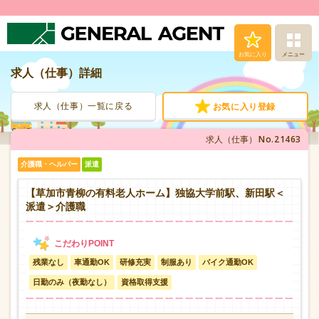
お気に入り
メニュー
求人（仕事）詳細
求人（仕事）検索
求人（仕事）一覧に戻る
お気に入り登録
人材派遣サービス
No.21463
求人（仕事）
転職支援サービス
介護職・ヘルパー
派遣
登録から就業まで
【草加市青柳の有料老人ホーム】独協大学前駅、新田駅＜
派遣＞介護職
安心の福利厚生
残業なし
車通勤OK
研修充実
制服あり
バイク通勤OK
お問い合わせ
日勤のみ（夜勤なし）
資格取得支援