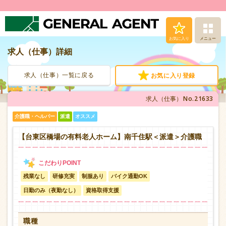
お気に入り
メニュー
求人（仕事）詳細
求人（仕事）検索
求人（仕事）一覧に戻る
お気に入り登録
人材派遣サービス
No.21633
求人（仕事）
転職支援サービス
介護職・ヘルパー
派遣
オススメ
登録から就業まで
【台東区橋場の有料老人ホーム】南千住駅＜派遣＞介護職
安心の福利厚生
残業なし
研修充実
制服あり
バイク通勤OK
お問い合わせ
日勤のみ（夜勤なし）
資格取得支援
職種