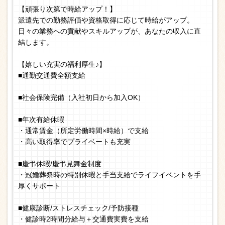
【頑張り次第で時給アップ！】
派遣先での勤務評価や資格取得に応じて時給がアップ。
日々の業務への貢献やスキルアップが、あなたの収入に直
結します。
【嬉しい充実の福利厚生♪】
■通勤交通費全額支給
■社会保険完備（入社初日から加入OK）
■年次有給休暇
・通常賃金（所定労働時間×時給）で支給
・高い取得率でプライベートも充実
■慶弔休暇/慶弔見舞金制度
・冠婚葬祭時の特別休暇と手当支給でライフイベントを手
厚くサポート
■健康診断/ストレスチェック/予防接種
・健診時2時間分給与＋交通費実費を支給