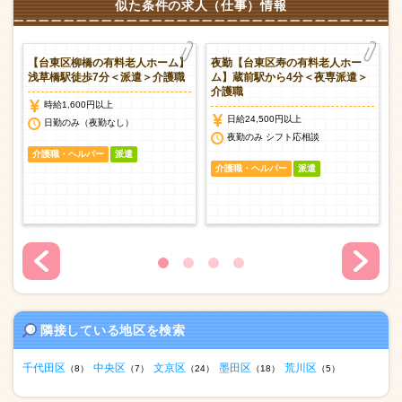
似た条件の求人（仕事）情報
ー
【台東区柳橋の有料老人ホーム】
夜勤【台東区寿の有料老人ホー
遣
浅草橋駅徒歩7分＜派遣＞介護職
ム】蔵前駅から4分＜夜専派遣＞
介護職
時給1,600円以上
日給24,500円以上
日勤のみ（夜勤なし）
談
夜勤のみ シフト応相談
介護職・ヘルパー
派遣
介護職・ヘルパー
派遣
隣接している地区を検索
千代田区
中央区
文京区
墨田区
荒川区
（8）
（7）
（24）
（18）
（5）