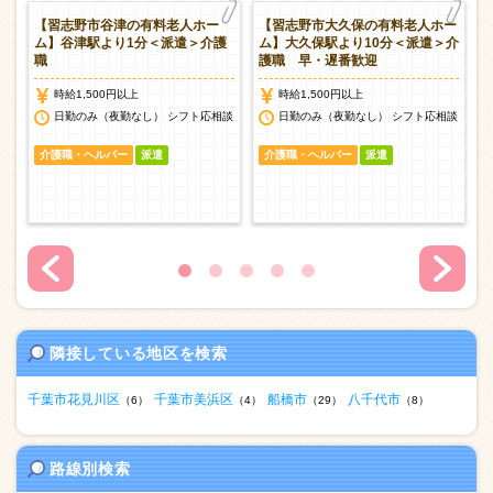
ホ
【習志野市谷津の有料老人ホー
【習志野市大久保の有料老人ホー
専
ム】谷津駅より1分＜派遣＞介護
ム】大久保駅より10分＜派遣＞介
職
護職 早・遅番歓迎
時給1,500円以上
時給1,500円以上
日勤のみ（夜勤なし） シフト応相談
日勤のみ（夜勤なし） シフト応相談
介護職・ヘルパー
派遣
介護職・ヘルパー
派遣
隣接している地区を検索
千葉市花見川区
千葉市美浜区
船橋市
八千代市
（6）
（4）
（29）
（8）
路線別検索