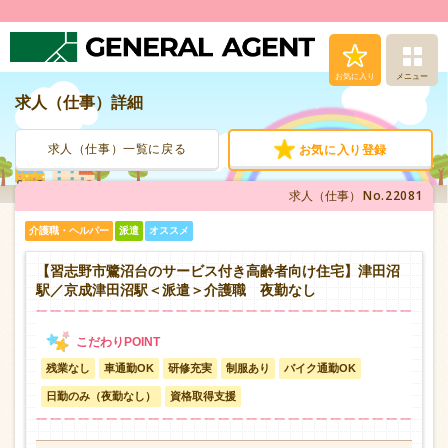
お気に入り
メニュー
求人（仕事）詳細
求人（仕事）検索
求人（仕事）一覧に戻る
お気に入り登録
人材派遣サービス
No.22081
求人（仕事）
転職支援サービス
介護職・ヘルパー
派遣
オススメ
登録から就業まで
【習志野市鷺沼台のサービス付き高齢者向け住宅】津田沼
駅／京成津田沼駅＜派遣＞介護職 夜勤なし
安心の福利厚生
残業なし
車通勤OK
研修充実
制服あり
バイク通勤OK
お問い合わせ
日勤のみ（夜勤なし）
資格取得支援