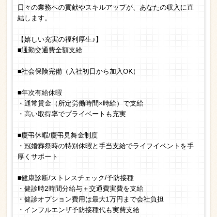
日々の業務への貢献やスキルアップが、あなたの収入に直
結します。
【嬉しい充実の福利厚生♪】
■通勤交通費全額支給
■社会保険完備（入社初日から加入OK）
■年次有給休暇
・通常賃金（所定労働時間×時給）で支給
・高い取得率でプライベートも充実
■慶弔休暇/慶弔見舞金制度
・冠婚葬祭時の特別休暇と手当支給でライフイベントを手
厚くサポート
■健康診断/ストレスチェック/予防接種
・健診時2時間分給与＋交通費実費を支給
・健診オプション費用は最大1万円まで会社負担
・インフルエンザ予防接種代も実費支給