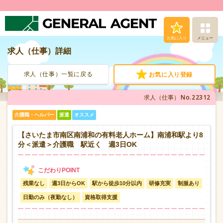
お気に入り
メニュー
求人（仕事）詳細
求人（仕事）検索
求人（仕事）一覧に戻る
お気に入り登録
人材派遣サービス
No.22312
求人（仕事）
転職支援サービス
介護職・ヘルパー
派遣
オススメ
登録から就業まで
【さいたま市南区南浦和の有料老人ホーム】南浦和駅より8
分＜派遣＞介護職 駅近く 週3日OK
安心の福利厚生
残業なし
週3日からOK
駅から徒歩10分以内
研修充実
制服あり
お問い合わせ
日勤のみ（夜勤なし）
資格取得支援