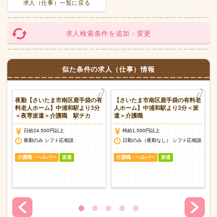
求人（仕事）一覧に戻る
求人検索条件を追加・変更
似た条件の求人（仕事）情報
老
夜勤【さいたま市南区鹿手袋の有
【さいたま市南区鹿手袋の有料老
＜
料老人ホーム】中浦和駅より3分
人ホーム】中浦和駅より3分＜派
＜夜専派遣＞介護職 駅チカ
遣＞介護職
日給24,500円以上
時給1,500円以上
談
夜勤のみ シフト応相談
日勤のみ（夜勤なし） シフト応相談
介護職・ヘルパー
派遣
介護職・ヘルパー
派遣