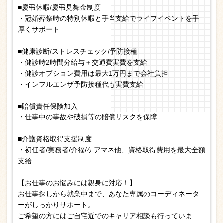
■慶弔休暇/慶弔見舞金制度
・冠婚葬祭時の特別休暇と手当支給でライフイベントを手
厚くサポート
■健康診断/ストレスチェック/予防接種
・健診時2時間分給与＋交通費実費を支給
・健診オプション費用は最大1万円まで会社負担
・インフルエンザ予防接種代も実費支給
■賠償責任保険加入
・仕事中の事故や破損等の賠償リスクを保障
■介護資格取得支援制度
・初任者/実務者/介福/ケアマネ他、資格取得費用を最大全額
支給
【お仕事のお悩みには親身に対応！】
お仕事探しから就業中まで、あなた専属のコーディネータ
ーがしっかりサポート。
ご希望の方にはご自宅近でのキャリア相談も行っていま