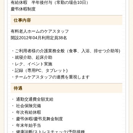
有給休暇 半年後付与（常勤の場合10日）
慶弔休暇制度
仕事内容
有料老人ホームのケアスタッフ
開設2012年04月利用定員38名
・ご利用者様の介護業務全般（食事、入浴、排せつ介助等)
・就寝介助、起床介助
・レク、イベント実施
・記録（専用PC、タブレット)
・チームケアスタッフの連携を重視します
待遇
・ 通勤交通費全額支給
・ 社会保険完備
・ 年次有給休暇
・ 慶弔休暇/慶弔見舞金制度
・ 年末年始手当
・ 健康診断/ストレスチェック/予防接種