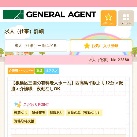
お気に入り
メニュー
求人（仕事）詳細
求人（仕事）検索
求人（仕事）一覧に戻る
お気に入り登録
人材派遣サービス
No.22880
求人（仕事）
転職支援サービス
介護職・ヘルパー
派遣
オススメ
登録から就業まで
【板橋区三園の有料老人ホーム】西高島平駅より12分＜派
遣＞介護職 夜勤なしOK
安心の福利厚生
残業なし
研修充実
制服あり
日勤のみ（夜勤なし）
お問い合わせ
資格取得支援