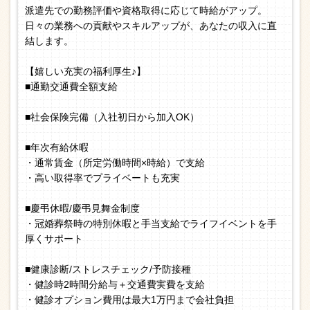
派遣先での勤務評価や資格取得に応じて時給がアップ。
日々の業務への貢献やスキルアップが、あなたの収入に直
結します。
【嬉しい充実の福利厚生♪】
■通勤交通費全額支給
■社会保険完備（入社初日から加入OK）
■年次有給休暇
・通常賃金（所定労働時間×時給）で支給
・高い取得率でプライベートも充実
■慶弔休暇/慶弔見舞金制度
・冠婚葬祭時の特別休暇と手当支給でライフイベントを手
厚くサポート
■健康診断/ストレスチェック/予防接種
・健診時2時間分給与＋交通費実費を支給
・健診オプション費用は最大1万円まで会社負担