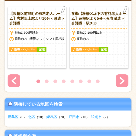
【板橋区前野町の有料老人ホー
夜勤【板橋区坂下の有料老人ホー
護
ム】志村坂上駅より10分＜派遣＞
ム】蓮根駅より5分＜夜専派遣＞
介護職
介護職 駅チカ
時給1,600円以上
日給29,100円以上
日勤のみ（夜勤なし） シフト応相談
夜勤のみ
介護職・ヘルパー
派遣
介護職・ヘルパー
派遣
隣接している地区を検索
豊島区
北区
練馬区
戸田市
和光市
（3）
（10）
（78）
（13）
（2）