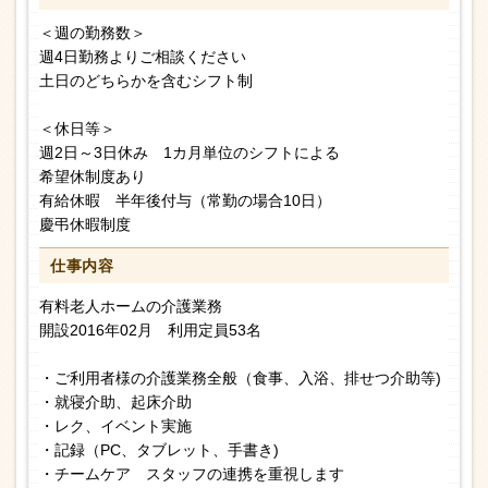
＜週の勤務数＞
週4日勤務よりご相談ください
土日のどちらかを含むシフト制
＜休日等＞
週2日～3日休み 1カ月単位のシフトによる
希望休制度あり
有給休暇 半年後付与（常勤の場合10日）
慶弔休暇制度
仕事内容
有料老人ホームの介護業務
開設2016年02月 利用定員53名
・ご利用者様の介護業務全般（食事、入浴、排せつ介助等)
・就寝介助、起床介助
・レク、イベント実施
・記録（PC、タブレット、手書き)
・チームケア スタッフの連携を重視します