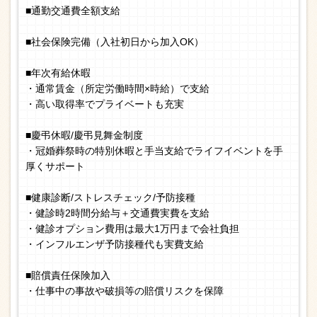
■通勤交通費全額支給
■社会保険完備（入社初日から加入OK）
■年次有給休暇
・通常賃金（所定労働時間×時給）で支給
・高い取得率でプライベートも充実
■慶弔休暇/慶弔見舞金制度
・冠婚葬祭時の特別休暇と手当支給でライフイベントを手
厚くサポート
■健康診断/ストレスチェック/予防接種
・健診時2時間分給与＋交通費実費を支給
・健診オプション費用は最大1万円まで会社負担
・インフルエンザ予防接種代も実費支給
■賠償責任保険加入
・仕事中の事故や破損等の賠償リスクを保障