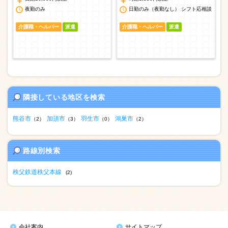
夜勤のみ
日勤のみ（夜勤なし） シフト応相談
介護職・ヘルパー
派遣
介護職・ヘルパー
派遣
隣接している地区を検索
熊谷市
加須市
羽生市
鴻巣市
（2）
（3）
（0）
（2）
路線別検索
秩父鉄道秩父本線
(2)
会社案内
サイトマップ