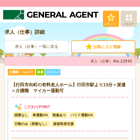
お気に入り
メニュー
求人（仕事）詳細
求人（仕事）検索
求人（仕事）一覧に戻る
お気に入り登録
人材派遣サービス
No.22955
求人（仕事）
転職支援サービス
介護職・ヘルパー
派遣
オススメ
登録から就業まで
【行田市向町の有料老人ホーム】行田市駅より13分＜派遣
＞介護職 マイカー通勤可
安心の福利厚生
残業なし
車通勤OK
制服あり
バイク通勤OK
お問い合わせ
日勤のみ（夜勤なし）
資格取得支援