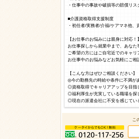
・仕事中の事故や破損等の賠償リス
■介護資格取得支援制度
・初任者/実務者/介福/ケアマネ他
【お仕事のお悩みには親身に対応！
お仕事探しから就業中まで、あなた
ご希望の方にはご自宅近でのキャリ
お仕事中のお悩みなどお気軽にご相
【こんな方はぜひご相談ください】
◎今の勤務先の時給や条件に不満が
◎資格取得でキャリアアップを目指
◎福利厚生が充実している職場を探
◎現在の派遣会社に不安を感じてい
こ