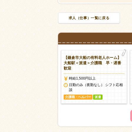
求人（仕事）一覧に戻る
鎌倉市関谷の介護老人保健施
【鎌倉市大船の有料老人ホーム】
】大船駅＜派遣＞介護福祉士
大船駅＜派遣＞介護職 早・遅番
歓迎
時給1,500円以上
時給1,500円以上
日勤のみ（夜勤なし） シフト応相
談
日勤のみ（夜勤なし） シフト応相
談
護職・ヘルパー
派遣
介護職・ヘルパー
派遣