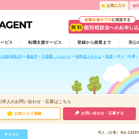
お気に入り
会
サービス
転職支援サービス
登録から就業まで
安心
その他(神奈川)
>
鎌倉市
>
介護職・ヘルパー
>
有料老人ホーム
>
派遣
>
求人（仕事
の求人のお問い合わせ・応募はこちら
お問い合わせ・応募する
お気に入り登録
No.2330
求人（仕事）
オススメ