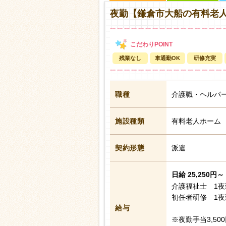
夜勤【鎌倉市大船の有料老
残業なし
車通勤OK
研修充実
職種
介護職・ヘルパ
施設種類
有料老人ホーム
契約形態
派遣
日給 25,250円～ 
介護福祉士 1夜勤
初任者研修 1夜勤
給与
※夜勤手当3,5