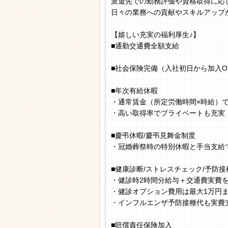
派遣先での勤務評価や資格取得に応
日々の業務への貢献やスキルアップ
【嬉しい充実の福利厚生♪】
■通勤交通費全額支給
■社会保険完備（入社初日から加入O
■年次有給休暇
・通常賃金（所定労働時間×時給）
・高い取得率でプライベートも充実
■慶弔休暇/慶弔見舞金制度
・冠婚葬祭時の特別休暇と手当支給
■健康診断/ストレスチェック/予防接
・健診時2時間分給与＋交通費実費
・健診オプション費用は最大1万円
・インフルエンザ予防接種代も実費
■賠償責任保険加入