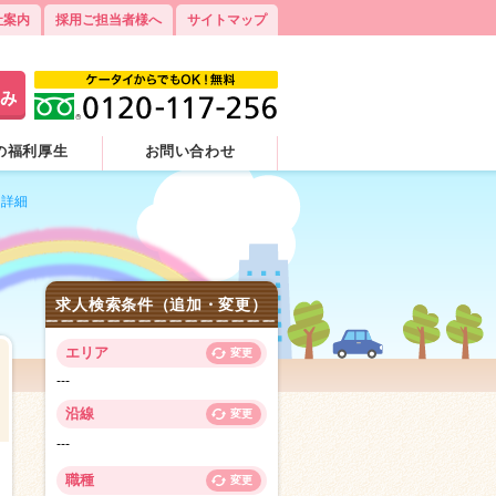
社案内
採用ご担当者様へ
サイトマップ
の福利厚生
お問い合わせ
）詳細
求人検索条件（追加・変更）
エリア
変更
---
沿線
変更
---
1
職種
変更