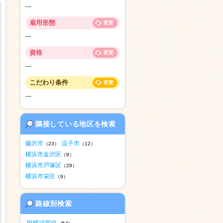
---
雇用形態
変更
---
資格
変更
---
こだわり条件
変更
---
隣接している地区を検索
藤沢市
逗子市
（23）
（12）
横浜市金沢区
（9）
横浜市戸塚区
（29）
横浜市栄区
（9）
路線別検索