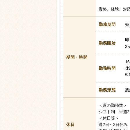
資格、経験、対
勤務期間
短
即
勤務開始
2
期間・時間
16
勤務時間
休
※
勤務形態
残
＜週の勤務数＞
シフト制 ※週2
＜休日等＞
休日
週2日～3日休み