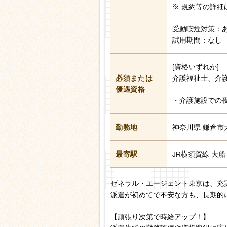
※ 規約等の詳細
受動喫煙対策：
試用期間：なし
[資格いずれか]
必須または
介護福祉士、介
優遇資格
・介護施設での
勤務地
神奈川県 鎌倉市
最寄駅
JR横須賀線 大船
ゼネラル・エージェント東京は、充
派遣が初めてで不安な方も、長期的
【頑張り次第で時給アップ！】