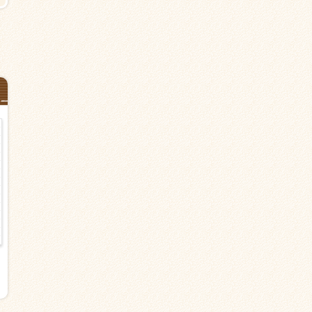
日勤【鎌倉市坂ノ下の軽費老人ホ
【鎌倉市の住宅型有料】稲村ケ
ーム】長谷駅より徒歩10分＜派遣
駅から5分＜派遣＞介護職
＞介護職 マイカー相談可
時給1,600円以上
時給1,400円以上
日勤のみ（夜勤なし） シフト応
談
日勤のみ（夜勤なし） シフト応相
談
介護職・ヘルパー
派遣
介護職・ヘルパー
派遣