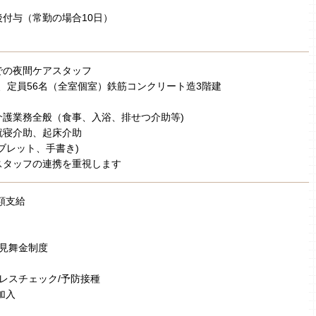
付与（常勤の場合10日）
での夜間ケアスタッフ
開設、定員56名（全室個室）鉄筋コンクリート造3階建
介護業務全般（食事、入浴、排せつ介助等)
就寝介助、起床介助
ブレット、手書き)
スタッフの連携を重視します
額支給
弔見舞金制度
トレスチェック/予防接種
加入