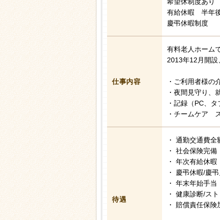
希望休制度あり
有給休暇 半年後
慶弔休暇制度
有料老人ホーム
2013年12月
仕事内容
・ご利用者様の
・夜間見守り、
・記録（PC、タ
・チームケア 
・ 通勤交通費全
・ 社会保険完備
・ 年次有給休暇
・ 慶弔休暇/慶
・ 年末年始手当
・ 健康診断/ス
待遇
・ 賠償責任保険