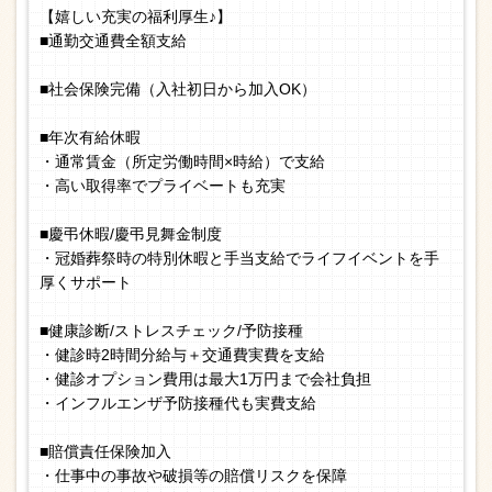
【嬉しい充実の福利厚生♪】
■通勤交通費全額支給
■社会保険完備（入社初日から加入OK）
■年次有給休暇
・通常賃金（所定労働時間×時給）で支給
・高い取得率でプライベートも充実
■慶弔休暇/慶弔見舞金制度
・冠婚葬祭時の特別休暇と手当支給でライフイベントを手
厚くサポート
■健康診断/ストレスチェック/予防接種
・健診時2時間分給与＋交通費実費を支給
・健診オプション費用は最大1万円まで会社負担
・インフルエンザ予防接種代も実費支給
■賠償責任保険加入
・仕事中の事故や破損等の賠償リスクを保障