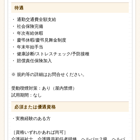
待遇
・ 通勤交通費全額支給
・ 社会保険完備
・ 年次有給休暇
・ 慶弔休暇/慶弔見舞金制度
・ 年末年始手当
・ 健康診断/ストレスチェック/予防接種
・ 賠償責任保険加入
※ 規約等の詳細はお問合せください。
受動喫煙対策：あり（屋内禁煙）
試用期間：なし
必須または
優遇資格
・実務経験のある方
［資格いずれかあれば尚可］
介護福祉士、介護職員初任者研修、ヘルパー２級、ヘルパ