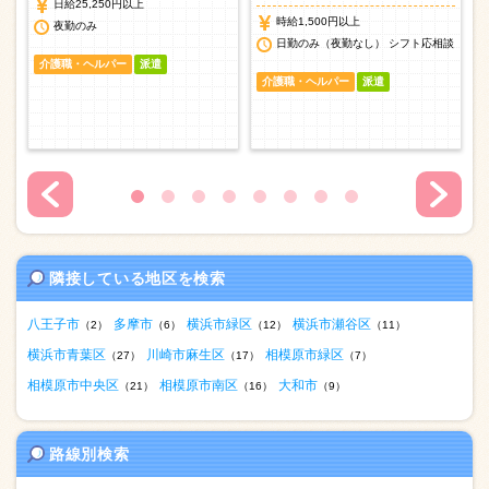
日給25,250円以上
時給1,500円以上
夜勤のみ
談
日勤のみ（夜勤なし） シフト応相談
介護職・ヘルパー
派遣
介護職・ヘルパー
派遣
隣接している地区を検索
八王子市
多摩市
横浜市緑区
横浜市瀬谷区
（2）
（6）
（12）
（11）
横浜市青葉区
川崎市麻生区
相模原市緑区
（27）
（17）
（7）
相模原市中央区
相模原市南区
大和市
（21）
（16）
（9）
路線別検索