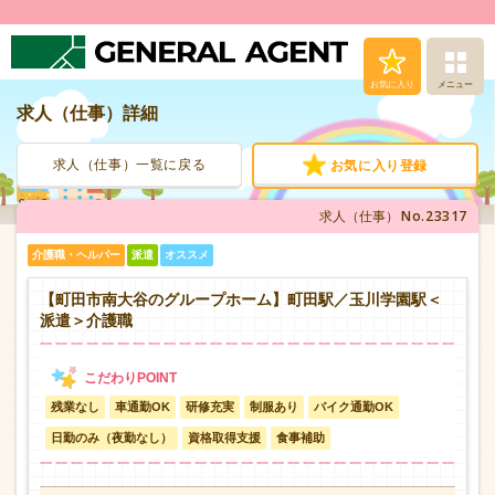
お気に入り
メニュー
求人（仕事）詳細
求人（仕事）検索
求人（仕事）一覧に戻る
お気に入り登録
人材派遣サービス
No.23317
求人（仕事）
転職支援サービス
介護職・ヘルパー
派遣
オススメ
登録から就業まで
【町田市南大谷のグループホーム】町田駅／玉川学園駅＜
派遣＞介護職
安心の福利厚生
残業なし
車通勤OK
研修充実
制服あり
バイク通勤OK
お問い合わせ
日勤のみ（夜勤なし）
資格取得支援
食事補助