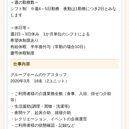
＜週の勤務数＞
シフト制 ※週4～5日勤務 夜勤は1勤務につき2日とみな
します
＜休日等＞
週2日～3日休み 1か月単位のシフトによる
希望休制度あり
有給休暇 半年後付与（常勤の場合10日）
慶弔休暇制度
仕事内容
グループホームのケアスタッフ
2020年3月 18名（2ユニット）
・ご利用者様の介護業務全般（食事、入浴、排せつ介助
等）
・生活援助(調理・買物・洗濯等)
・夜間ケア、起床介助、就寝介助
・レクリエーション、イベントの企画運営
・ご利用者様の状態確認・記録など