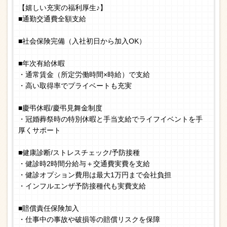
【嬉しい充実の福利厚生♪】
■通勤交通費全額支給
■社会保険完備（入社初日から加入OK）
■年次有給休暇
・通常賃金（所定労働時間×時給）で支給
・高い取得率でプライベートも充実
■慶弔休暇/慶弔見舞金制度
・冠婚葬祭時の特別休暇と手当支給でライフイベントを手
厚くサポート
■健康診断/ストレスチェック/予防接種
・健診時2時間分給与＋交通費実費を支給
・健診オプション費用は最大1万円まで会社負担
・インフルエンザ予防接種代も実費支給
■賠償責任保険加入
・仕事中の事故や破損等の賠償リスクを保障