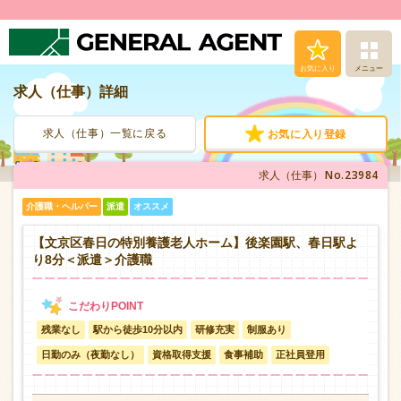
お気に入り
メニュー
求人（仕事）詳細
求人（仕事）検索
求人（仕事）一覧に戻る
お気に入り登録
人材派遣サービス
No.23984
求人（仕事）
転職支援サービス
介護職・ヘルパー
派遣
オススメ
登録から就業まで
【文京区春日の特別養護老人ホーム】後楽園駅、春日駅よ
り8分＜派遣＞介護職
安心の福利厚生
残業なし
駅から徒歩10分以内
研修充実
制服あり
お問い合わせ
日勤のみ（夜勤なし）
資格取得支援
食事補助
正社員登用