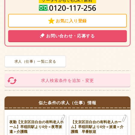
お気に入り登録
お問い合わせ・応募する
求人（仕事）一覧に戻る
求人検索条件を追加・変更
似た条件の求人（仕事）情報
】
夜勤【文京区目白台の有料老人ホ
【文京区目白台の有料老人ホー
ーム】早稲田駅より4分＜夜専派
ム】早稲田駅より4分＜派遣＞介
遣＞介護職
護職 早番歓迎