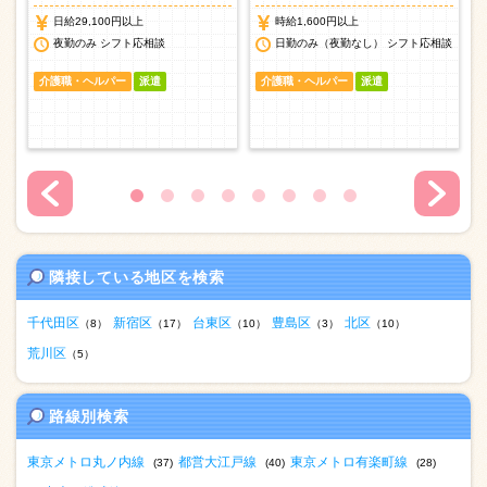
日給29,100円以上
時給1,600円以上
談
夜勤のみ シフト応相談
日勤のみ（夜勤なし） シフト応相談
介護職・ヘルパー
派遣
介護職・ヘルパー
派遣
隣接している地区を検索
千代田区
新宿区
台東区
豊島区
北区
（8）
（17）
（10）
（3）
（10）
荒川区
（5）
路線別検索
東京メトロ丸ノ内線
都営大江戸線
東京メトロ有楽町線
(37)
(40)
(28)