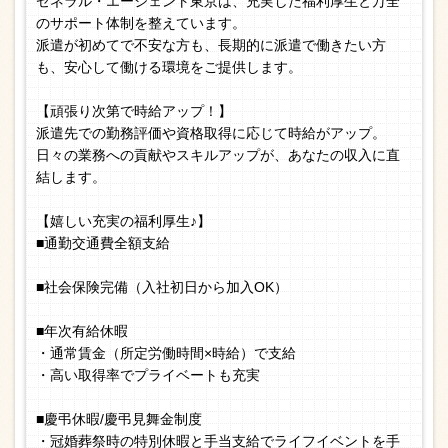
ゼネラル・エージェント東京は、充実した福利厚生と万全
のサポート体制を整えています。
派遣が初めてで不安な方も、長期的に派遣で働きたい方
も、安心して働ける環境をご提供します。
【頑張り次第で時給アップ！】
派遣先での勤務評価や資格取得に応じて時給がアップ。
日々の業務への貢献やスキルアップが、あなたの収入に直
結します。
【嬉しい充実の福利厚生♪】
■通勤交通費全額支給
■社会保険完備（入社初日から加入OK）
■年次有給休暇
・通常賃金（所定労働時間×時給）で支給
・高い取得率でプライベートも充実
■慶弔休暇/慶弔見舞金制度
・冠婚葬祭時の特別休暇と手当支給でライフイベントを手