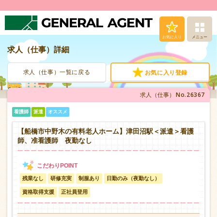
お気に入り
メニュー
求人（仕事）詳細
求人（仕事）検索
求人（仕事）一覧に戻る
お気に入り登録
人材派遣サービス
No.26367
求人（仕事）
転職支援サービス
看護師
派遣
オススメ
登録から就業まで
【船橋市中野木の有料老人ホーム】津田沼駅＜派遣＞看護
師、准看護師 夜勤なし
安心の福利厚生
残業なし
研修充実
制服あり
日勤のみ（夜勤なし）
お問い合わせ
資格取得支援
正社員登用