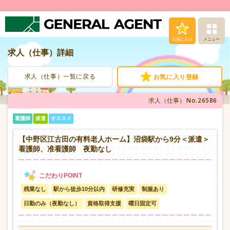
お気に入り
メニュー
求人（仕事）詳細
求人（仕事）検索
求人（仕事）一覧に戻る
お気に入り登録
人材派遣サービス
No.26586
求人（仕事）
転職支援サービス
看護師
派遣
オススメ
登録から就業まで
【中野区江古田の有料老人ホーム】沼袋駅から9分＜派遣＞
看護師、准看護師 夜勤なし
安心の福利厚生
残業なし
駅から徒歩10分以内
研修充実
制服あり
お問い合わせ
日勤のみ（夜勤なし）
資格取得支援
曜日固定可