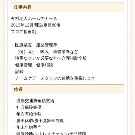
仕事内容
有料老人ホームのナース
2013年12月開設/定員80名
フロア担当制
・医療処置・服薬管理等
（例）吸引、吸入、経管栄養など
・慎重なケアが必要な方へ介護補助全般
・健康管理、健康相談
・記録
・チームケア スタッフの連携を重視します
待遇
・ 通勤交通費全額支給
・ 社会保険完備
・ 年次有給休暇
・ 慶弔休暇/慶弔見舞金制度
・ 年末年始手当
・ 健康診断/ストレスチェック/予防接種