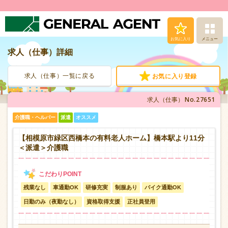
お気に入り
メニュー
求人（仕事）詳細
求人（仕事）検索
求人（仕事）一覧に戻る
お気に入り登録
人材派遣サービス
No.27651
求人（仕事）
転職支援サービス
介護職・ヘルパー
派遣
オススメ
登録から就業まで
【相模原市緑区西橋本の有料老人ホーム】橋本駅より11分
＜派遣＞介護職
安心の福利厚生
残業なし
車通勤OK
研修充実
制服あり
バイク通勤OK
お問い合わせ
日勤のみ（夜勤なし）
資格取得支援
正社員登用