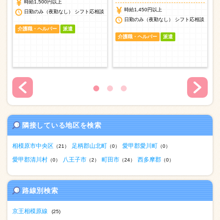
時給1,500円以上
時給1,450円以上
日勤のみ（夜勤なし） シフト応相談
談
日勤のみ（夜勤なし） シフト応相談
介護職・ヘルパー
派遣
介護職・ヘルパー
派遣
隣接している地区を検索
相模原市中央区
足柄郡山北町
愛甲郡愛川町
（21）
（0）
（0）
愛甲郡清川村
八王子市
町田市
西多摩郡
（0）
（2）
（24）
（0）
路線別検索
京王相模原線
(25)