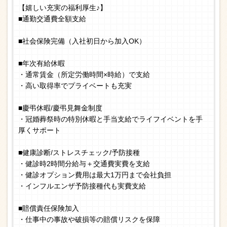
【嬉しい充実の福利厚生♪】
■通勤交通費全額支給
■社会保険完備（入社初日から加入OK）
■年次有給休暇
・通常賃金（所定労働時間×時給）で支給
・高い取得率でプライベートも充実
■慶弔休暇/慶弔見舞金制度
・冠婚葬祭時の特別休暇と手当支給でライフイベントを手
厚くサポート
■健康診断/ストレスチェック/予防接種
・健診時2時間分給与＋交通費実費を支給
・健診オプション費用は最大1万円まで会社負担
・インフルエンザ予防接種代も実費支給
■賠償責任保険加入
・仕事中の事故や破損等の賠償リスクを保障