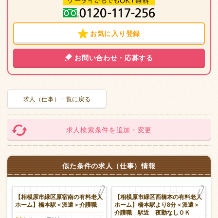
お気に入り登録
お問い合わせ・応募する
求人（仕事）一覧に戻る
求人検索条件を追加・変更
似た条件の求人（仕事）情報
人
【相模原市緑区原宿南の有料老人
【相模原市緑区西橋本の有料老人
派
ホーム】橋本駅＜派遣＞介護職
ホーム】橋本駅より8分＜派遣＞
介護職 駅近 夜勤なしＯＫ