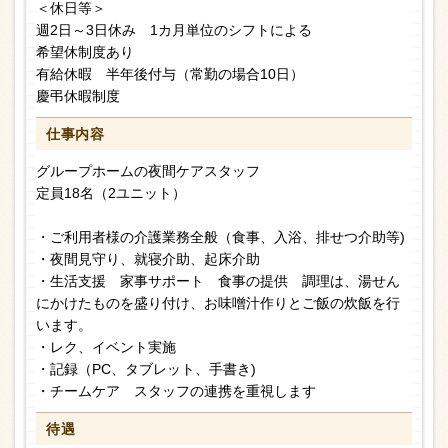
＜休日等＞
週2日～3日休み 1カ月単位のシフトによる
希望休制度あり
有給休暇 半年後付与（常勤の場合10日）
慶弔休暇制度
仕事内容
グループホームの夜間ケアスタッフ
定員18名（2ユニット）
・ご利用者様の介護業務全般（食事、入浴、排せつ介助等)
・夜間見守り、就寝介助、起床介助
・生活支援 家事サポート 食事の提供 調理は、湯せん
にかけたものを盛り付け、お味噌汁作りとご飯の炊飯を行
います。
・レク、イベント実施
・記録（PC、タブレット、手書き)
・チームケア スタッフの連携を重視します
待遇