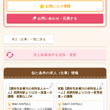
お気に入り登録
お問い合わせ・応募する
求人（仕事）一覧に戻る
求人検索条件を追加・変更
似た条件の求人（仕事）情報
ホ
【調布市多摩川の有料老人ホー
夜勤【調布市多摩川の有料老人ホ
夜
ム】西調布駅より12分＜派遣＞介
ーム】西調布駅より12分＜夜専派
護職 夜勤なしOK
遣＞介護職
時給1,500円以上
日給27,245円以上
談
日勤のみ（夜勤なし） シフト応相談
夜勤のみ