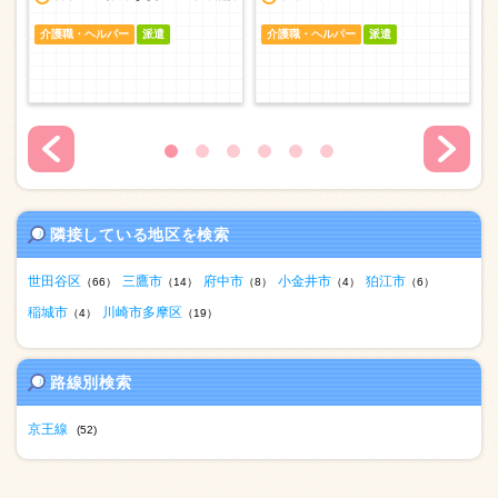
介護職・ヘルパー
派遣
介護職・ヘルパー
派遣
隣接している地区を検索
世田谷区
三鷹市
府中市
小金井市
狛江市
（66）
（14）
（8）
（4）
（6）
稲城市
川崎市多摩区
（4）
（19）
路線別検索
京王線
(52)