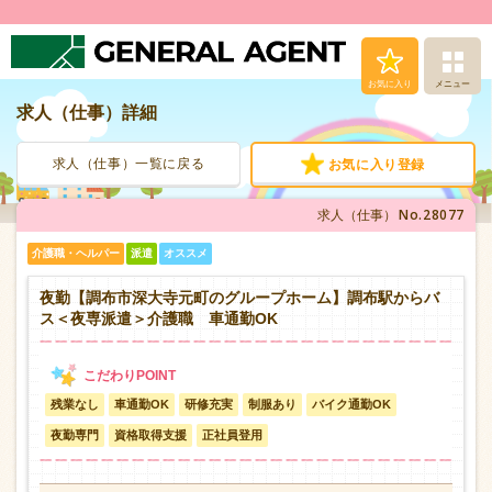
お気に入り
メニュー
求人（仕事）詳細
求人（仕事）検索
求人（仕事）一覧に戻る
お気に入り登録
人材派遣サービス
No.28077
求人（仕事）
転職支援サービス
介護職・ヘルパー
派遣
オススメ
登録から就業まで
夜勤【調布市深大寺元町のグループホーム】調布駅からバ
ス＜夜専派遣＞介護職 車通勤OK
安心の福利厚生
残業なし
車通勤OK
研修充実
制服あり
バイク通勤OK
お問い合わせ
夜勤専門
資格取得支援
正社員登用