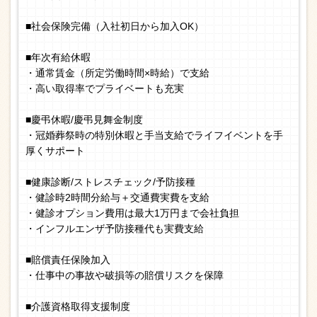
■社会保険完備（入社初日から加入OK）
■年次有給休暇
・通常賃金（所定労働時間×時給）で支給
・高い取得率でプライベートも充実
■慶弔休暇/慶弔見舞金制度
・冠婚葬祭時の特別休暇と手当支給でライフイベントを手
厚くサポート
■健康診断/ストレスチェック/予防接種
・健診時2時間分給与＋交通費実費を支給
・健診オプション費用は最大1万円まで会社負担
・インフルエンザ予防接種代も実費支給
■賠償責任保険加入
・仕事中の事故や破損等の賠償リスクを保障
■介護資格取得支援制度