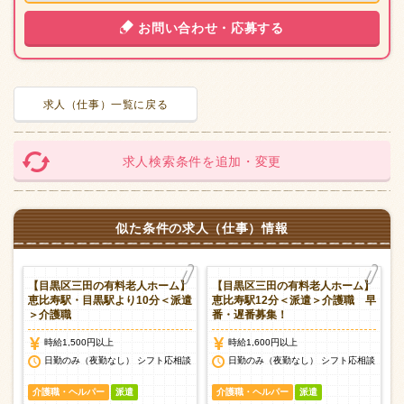
お問い合わせ・応募する
求人（仕事）一覧に戻る
求人検索条件を追加・変更
似た条件の求人（仕事）情報
ホ
【目黒区三田の有料老人ホーム】
【目黒区三田の有料老人ホーム】
＞
恵比寿駅・目黒駅より10分＜派遣
恵比寿駅12分＜派遣＞介護職 早
＞介護職
番・遅番募集！
時給1,500円以上
時給1,600円以上
談
日勤のみ（夜勤なし） シフト応相談
日勤のみ（夜勤なし） シフト応相談
介護職・ヘルパー
派遣
介護職・ヘルパー
派遣