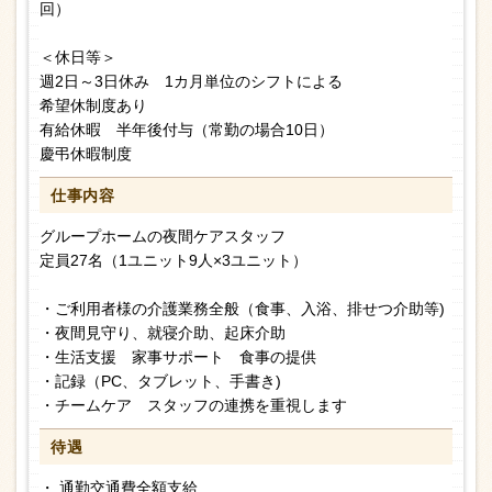
回）
＜休日等＞
週2日～3日休み 1カ月単位のシフトによる
希望休制度あり
有給休暇 半年後付与（常勤の場合10日）
慶弔休暇制度
仕事内容
グループホームの夜間ケアスタッフ
定員27名（1ユニット9人×3ユニット）
・ご利用者様の介護業務全般（食事、入浴、排せつ介助等)
・夜間見守り、就寝介助、起床介助
・生活支援 家事サポート 食事の提供
・記録（PC、タブレット、手書き)
・チームケア スタッフの連携を重視します
待遇
・ 通勤交通費全額支給