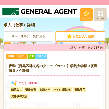
お気に入り
メニュー
求人（仕事）詳細
求人（仕事）検索
求人（仕事）一覧に戻る
お気に入り登録
人材派遣サービス
No.28714
求人（仕事）
転職支援サービス
介護職・ヘルパー
派遣
オススメ
登録から就業まで
夜勤【目黒区碑文谷のグループホーム】学芸大学駅＜夜専
派遣＞介護職
安心の福利厚生
残業なし
研修充実
制服あり
バイク通勤OK
夜勤専門
お問い合わせ
資格取得支援