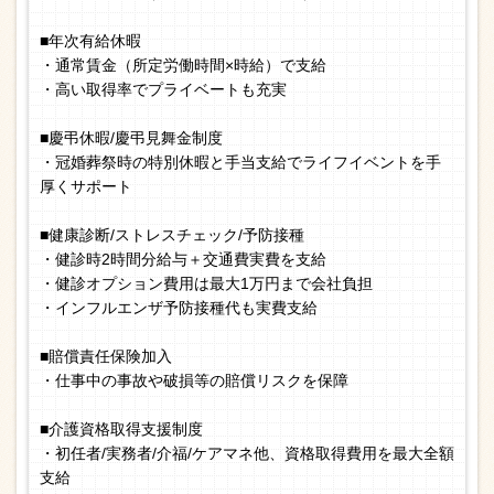
■年次有給休暇
・通常賃金（所定労働時間×時給）で支給
・高い取得率でプライベートも充実
■慶弔休暇/慶弔見舞金制度
・冠婚葬祭時の特別休暇と手当支給でライフイベントを手
厚くサポート
■健康診断/ストレスチェック/予防接種
・健診時2時間分給与＋交通費実費を支給
・健診オプション費用は最大1万円まで会社負担
・インフルエンザ予防接種代も実費支給
■賠償責任保険加入
・仕事中の事故や破損等の賠償リスクを保障
■介護資格取得支援制度
・初任者/実務者/介福/ケアマネ他、資格取得費用を最大全額
支給